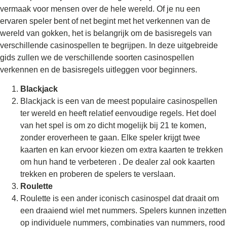
vermaak voor mensen over de hele wereld. Of je nu een
ervaren speler bent of net begint met het verkennen van de
wereld van gokken, het is belangrijk om de basisregels van
verschillende casinospellen te begrijpen. In deze uitgebreide
gids zullen we de verschillende soorten casinospellen
verkennen en de basisregels uitleggen voor beginners.
Blackjack
Blackjack is een van de meest populaire casinospellen
ter wereld en heeft relatief eenvoudige regels. Het doel
van het spel is om zo dicht mogelijk bij 21 te komen,
zonder eroverheen te gaan. Elke speler krijgt twee
kaarten en kan ervoor kiezen om extra kaarten te trekken
om hun hand te verbeteren . De dealer zal ook kaarten
trekken en proberen de spelers te verslaan.
Roulette
Roulette is een ander iconisch casinospel dat draait om
een draaiend wiel met nummers. Spelers kunnen inzetten
op individuele nummers, combinaties van nummers, rood