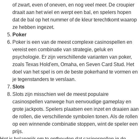
of zwart, even of oneven, en nog veel meer. De croupier
draait aan het wiel en werpt een bal, en spelers hopen
dat de bal op het nummer of de kleur terechtkomt waarop
ze hebben ingezet.
Poker
Poker is een van de meest complexe casinospellen en
vereist een combinatie van strategie, geluk en
psychologie. Er zijn verschillende varianten van poker,
zoals Texas Hold'em, Omaha, en Seven Card Stud. Het
doel van het spel is om de beste pokerhand te vormen en
je tegenstanders te verslaan.
Slots
Slots zijn misschien wel de meest populaire
casinospellen vanwege hun eenvoudige gameplay en
grote jackpots. Spelers plaatsen een inzet en draaien aan
de rollen, die verschillende symbolen tonen. Als de rollen
op een winnende combinatie stoppen, wint de speler een
prijs.
Het is belangrijk om te onthouden dat casinospellen in de