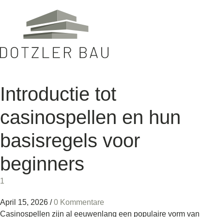
Introductie tot
casinospellen en hun
basisregels voor
beginners
1
April 15, 2026
/
0 Kommentare
Casinospellen zijn al eeuwenlang een populaire vorm van