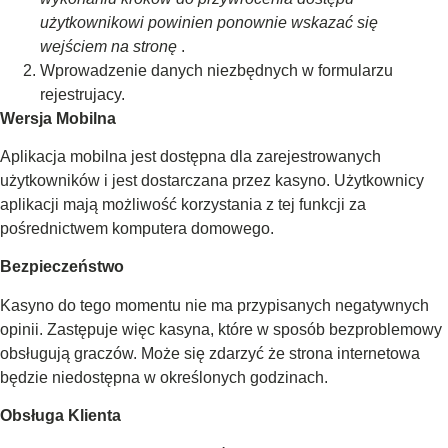
użytkownikowi powinien ponownie wskazać się
wejściem na stronę
.
Wprowadzenie danych niezbędnych w formularzu
rejestrujacy.
Wersja Mobilna
Aplikacja mobilna jest dostępna dla zarejestrowanych
użytkowników i jest dostarczana przez kasyno. Użytkownicy
aplikacji mają możliwość korzystania z tej funkcji za
pośrednictwem komputera domowego.
Bezpieczeństwo
Kasyno do tego momentu nie ma przypisanych negatywnych
opinii. Zastępuje więc kasyna, które w sposób bezproblemowy
obsługują graczów. Może się zdarzyć że strona internetowa
będzie niedostępna w określonych godzinach.
Obsługa Klienta