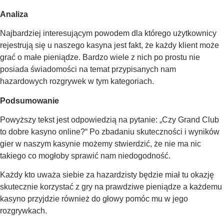
Analiza
Najbardziej interesującym powodem dla którego użytkownicy
rejestrują się u naszego kasyna jest fakt, że każdy klient może
grać o małe pieniądze. Bardzo wiele z nich po prostu nie
posiada świadomości na temat przypisanych nam
hazardowych rozgrywek w tym kategoriach.
Podsumowanie
Powyższy tekst jest odpowiedzią na pytanie: „Czy Grand Club
to dobre kasyno online?“ Po zbadaniu skuteczności i wyników
gier w naszym kasynie możemy stwierdzić, że nie ma nic
takiego co mogłoby sprawić nam niedogodność.
Każdy kto uważa siebie za hazardzisty będzie miał tu okazję
skutecznie korzystać z gry na prawdziwe pieniądze a każdemu
kasyno przyjdzie również do głowy pomóc mu w jego
rozgrywkach.