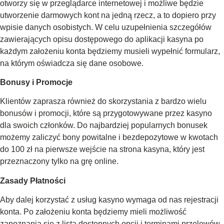
otworzy się w przeglądarce internetowej i możliwe będzie
utworzenie darmowych kont na jedną rzecz, a to dopiero przy
wpisie danych osobistych. W celu uzupełnienia szczegółów
zawierających opisu dostępowego do aplikacji kasyna po
każdym założeniu konta będziemy musieli wypełnić formularz,
na którym oświadcza się dane osobowe.
Bonusy i Promocje
Klientów zaprasza również do skorzystania z bardzo wielu
bonusów i promocji, które są przygotowywane przez kasyno
dla swoich członków. Do najbardziej popularnych bonusek
możemy zaliczyć bony powitalne i bezdepozytowe w kwotach
do 100 zł na pierwsze wejście na strona kasyna, który jest
przeznaczony tylko na grę online.
Zasady Płatności
Aby dalej korzystać z usług kasyno wymaga od nas rejestracji
konta. Po założeniu konta będziemy mieli możliwość
zapoznania się z listą dostępnych opcji i terminami przelewów.