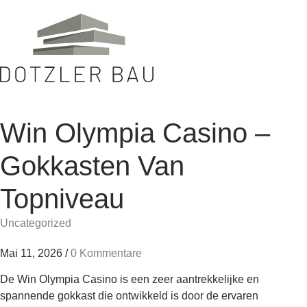
Win Olympia Casino –
Gokkasten Van
Topniveau
Uncategorized
Mai 11, 2026
/
0 Kommentare
De Win Olympia Casino is een zeer aantrekkelijke en
spannende gokkast die ontwikkeld is door de ervaren