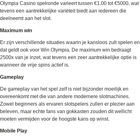
Olympia Casino spelronde varieert tussen €1.00 tot €5000, wat
tevens een aantrekkelijke variëteit biedt aan iedereen die
deelneemt aan het slot.
Maximum win
Er zijn verschillende situaties waarin je kansloos zult spelen en
dat geldt ook voor Win Olympia. De maximum win bedraagt
2500x van je inzet, wat tevens een zeer aantrekkelijke optie is
wanneer de vrije spins actief is.
Gameplay
De gameplay van het spel zelf is niet bijzonder moeilijk en
overeenkomt met die van andere modernere slotmachines.
Zowel beginners als ervaren slotspelers zullen er plezier aan
beleven, maar echte fans van gokkasten zouden dit wellicht
moeten vermijden voor de hoogste kans op winst.
Mobile Play