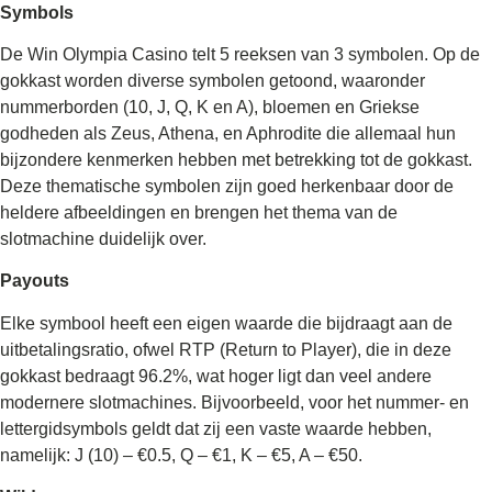
Symbols
De Win Olympia Casino telt 5 reeksen van 3 symbolen. Op de
gokkast worden diverse symbolen getoond, waaronder
nummerborden (10, J, Q, K en A), bloemen en Griekse
godheden als Zeus, Athena, en Aphrodite die allemaal hun
bijzondere kenmerken hebben met betrekking tot de gokkast.
Deze thematische symbolen zijn goed herkenbaar door de
heldere afbeeldingen en brengen het thema van de
slotmachine duidelijk over.
Payouts
Elke symbool heeft een eigen waarde die bijdraagt aan de
uitbetalingsratio, ofwel RTP (Return to Player), die in deze
gokkast bedraagt 96.2%, wat hoger ligt dan veel andere
modernere slotmachines. Bijvoorbeeld, voor het nummer- en
lettergidsymbols geldt dat zij een vaste waarde hebben,
namelijk: J (10) – €0.5, Q – €1, K – €5, A – €50.