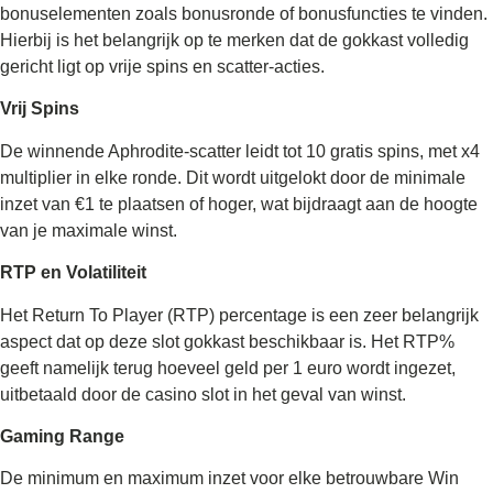
bonuselementen zoals bonusronde of bonusfuncties te vinden.
Hierbij is het belangrijk op te merken dat de gokkast volledig
gericht ligt op vrije spins en scatter-acties.
Vrij Spins
De winnende Aphrodite-scatter leidt tot 10 gratis spins, met x4
multiplier in elke ronde. Dit wordt uitgelokt door de minimale
inzet van €1 te plaatsen of hoger, wat bijdraagt aan de hoogte
van je maximale winst.
RTP en Volatiliteit
Het Return To Player (RTP) percentage is een zeer belangrijk
aspect dat op deze slot gokkast beschikbaar is. Het RTP%
geeft namelijk terug hoeveel geld per 1 euro wordt ingezet,
uitbetaald door de casino slot in het geval van winst.
Gaming Range
De minimum en maximum inzet voor elke betrouwbare Win