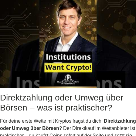
Direktzahlung oder Umweg über
Börsen – was ist praktischer?
Für deine erste Wette mit Kryptos fragst du dich:
Direktzahlung
oder Umweg über Börsen
? Der Direktkauf im Wettanbieter ist
praktischer – du kaufst Coins sofort auf der Seite und setzt sie