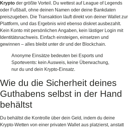
Krypto
der größte Vorteil. Du wettest auf League of Legends
oder Fußball, ohne deinen Namen oder deine Bankdaten
preiszugeben. Die Transaktion läuft direkt von deiner Wallet zur
Plattform, und das Ergebnis wird ebenso diskret ausbezahlt.
Kein Konto mit persönlichen Angaben, kein lästiger Login mit
Identitätsnachweis. Einfach einsteigen, einsetzen und
gewinnen – alles bleibt unter dir und der Blockchain.
Anonyme Einsätze bedeuten bei Esports und
Sportevents: kein Ausweis, keine Überwachung,
nur du und dein Krypto-Einsatz.
Wie du die Sicherheit deines
Guthabens selbst in der Hand
behältst
Du behältst die Kontrolle über dein Geld, indem du deine
Krypto-Wetten von einer privaten Wallet aus platzierst, anstatt