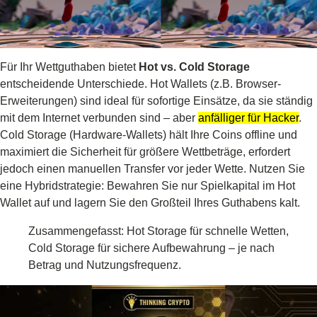
Für Ihr Wettguthaben bietet
Hot vs. Cold Storage
entscheidende Unterschiede. Hot Wallets (z.B. Browser-
Erweiterungen) sind ideal für sofortige Einsätze, da sie ständig
mit dem Internet verbunden sind – aber
anfälliger für Hacker
.
Cold Storage (Hardware-Wallets) hält Ihre Coins offline und
maximiert die Sicherheit für größere Wettbeträge, erfordert
jedoch einen manuellen Transfer vor jeder Wette. Nutzen Sie
eine Hybridstrategie: Bewahren Sie nur Spielkapital im Hot
Wallet auf und lagern Sie den Großteil Ihres Guthabens kalt.
Zusammengefasst: Hot Storage für schnelle Wetten,
Cold Storage für sichere Aufbewahrung – je nach
Betrag und Nutzungsfrequenz.