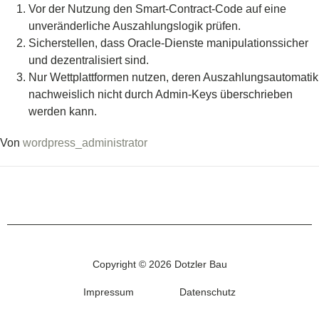
Vor der Nutzung den Smart-Contract-Code auf eine
unveränderliche Auszahlungslogik prüfen.
Sicherstellen, dass Oracle-Dienste manipulationssicher
und dezentralisiert sind.
Nur Wettplattformen nutzen, deren Auszahlungsautomatik
nachweislich nicht durch Admin-Keys überschrieben
werden kann.
Von
wordpress_administrator
Copyright © 2026 Dotzler Bau
Impressum
Datenschutz