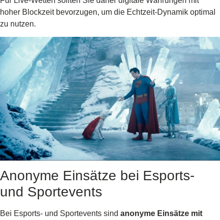
Für Live-Wetten sollten Sie daher digitale Währungen mit
hoher Blockzeit bevorzugen, um die Echtzeit-Dynamik optimal
zu nutzen.
Anonyme Einsätze bei Esports-
und Sportevents
Bei Esports- und Sportevents sind
anonyme Einsätze mit