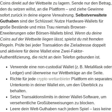
Coins direkt auf der Wettseite zu lagern. Sende nur den Betrag,
den du setzen willst, an die Plattform – und ziehe Gewinne
sofort zurück in deine eigene Verwahrung.
Selbstverwaltete
Guthaben
sind der Schlüssel: Nutze Hardware-Wallets für
große Bestände und miss Trau niemals Browser-
Erweiterungen oder Börsen-Wallets blind.
Wenn du deine
Coins auf der Wettseite liegen lässt, spielst du mit fremden
Regeln.
Prüfe bei jeder Transaktion die Zieladresse doppelt
und aktiviere für deine Wallet eine Zwei-Faktor-
Authentifizierung, die nicht an dein Telefon gebunden ist.
Verwende eine non-custodial Wallet (z. B. MetaMask oder
Ledger) und überweise nur Wettbeträge an die Seite.
Richte für jede
crypto wettanbieter
Plattform ein separates
Unterkonto in deiner Wallet ein, um den Überblick zu
behalten.
Setze Transaktionslimits in deiner Wallet-Software, um
versehentliche Großüberweisungen zu blocken.
Leere dein Wett-Guthaben nach jedem Spiel – lass keine