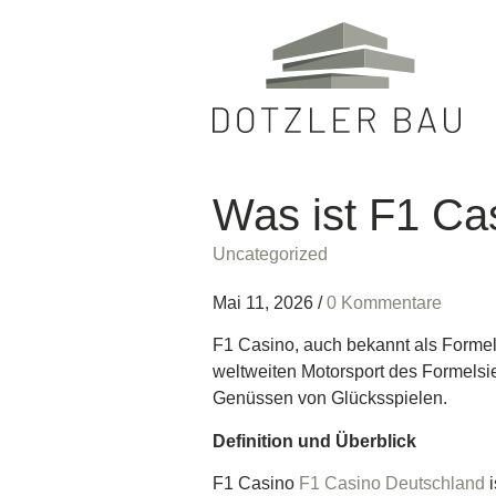
Was ist F1 Cas
Uncategorized
Mai 11, 2026
/
0 Kommentare
F1 Casino, auch bekannt als Formel
weltweiten Motorsport des Formelsie
Genüssen von Glücksspielen.
Definition und Überblick
F1 Casino
F1 Casino Deutschland
i