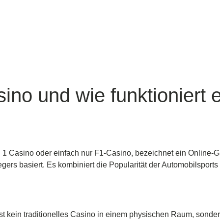
ino und wie funktioniert 
 1 Casino oder einfach nur F1-Casino, bezeichnet ein Online-
gers basiert. Es kombiniert die Popularität der Automobilsports
st kein traditionelles Casino in einem physischen Raum, sondern 