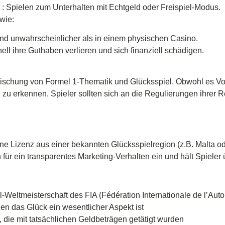
n
: Spielen zum Unterhalten mit Echtgeld oder Freispiel-Modus.
wie:
ind unwahrscheinlicher als in einem physischen Casino.
ell ihre Guthaben verlieren und sich finanziell schädigen.
ischung von Formel 1-Thematik und Glücksspiel. Obwohl es Vortei
n zu erkennen. Spieler sollten sich an die Regulierungen ihrer 
e Lizenz aus einer bekannten Glücksspielregion (z.B. Malta oder
 für ein transparentes Marketing-Verhalten ein und hält Spiel
el-Weltmeisterschaft des FIA (Fédération Internationale de l’Aut
nen das Glück ein wesentlicher Aspekt ist
 die mit tatsächlichen Geldbeträgen getätigt wurden