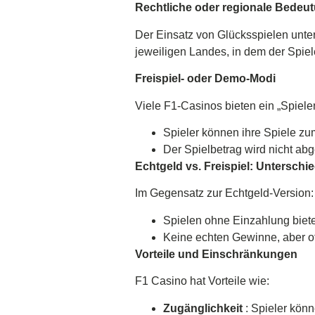
Rechtliche oder regionale Bedeu
Der Einsatz von Glücksspielen unter
jeweiligen Landes, in dem der Spie
Freispiel- oder Demo-Modi
Viele F1-Casinos bieten ein „Spiel
Spieler können ihre Spiele zu
Der Spielbetrag wird nicht abg
Echtgeld vs. Freispiel: Unterschi
Im Gegensatz zur Echtgeld-Version:
Spielen ohne Einzahlung bietet
Keine echten Gewinne, aber oft
Vorteile und Einschränkungen
F1 Casino hat Vorteile wie:
Zugänglichkeit
: Spieler könn