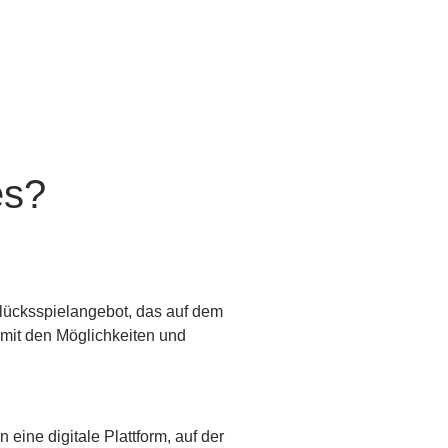
es?
Glücksspielangebot, das auf dem
 mit den Möglichkeiten und
eine digitale Plattform, auf der