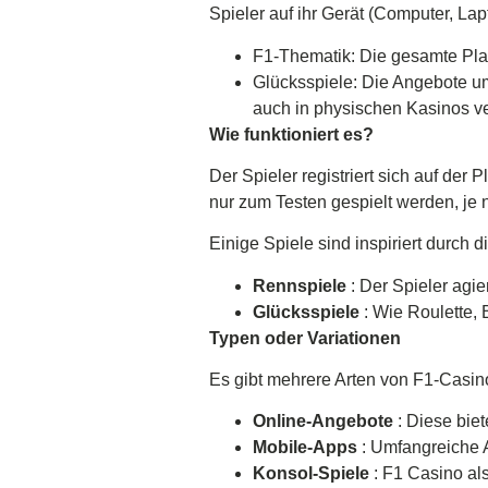
Spieler auf ihr Gerät (Computer, La
F1-Thematik: Die gesamte Plat
Glücksspiele: Die Angebote um
auch in physischen Kasinos ve
Wie funktioniert es?
Der Spieler registriert sich auf der
nur zum Testen gespielt werden, je
Einige Spiele sind inspiriert durch 
Rennspiele
: Der Spieler agi
Glücksspiele
: Wie Roulette,
Typen oder Variationen
Es gibt mehrere Arten von F1-Casin
Online-Angebote
: Diese bie
Mobile-Apps
: Umfangreiche 
Konsol-Spiele
: F1 Casino al