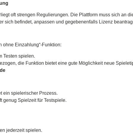
tung
liegt oft strengen Regulierungen. Die Plattform muss sich an di
ler sich befindet, anpassen und gegebenenfalls Lizenz beantrag
en ohne Einzahlung“-Funktion:
m Testen spielen.
ezogen, die Funktion bietet eine gute Möglichkeit neue Spielet
ede
 ein spielerischer Prozess.
 genug Spielzeit für Testspiele.
en jederzeit spielen.