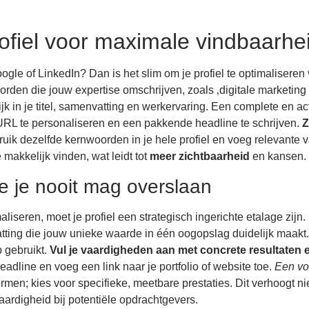
rofiel voor maximale vindbaarhe
gle of LinkedIn? Dan is het slim om je profiel te optimalisere
rden die jouw expertise omschrijven, zoals ‚digitale marketing 
k in je titel, samenvatting en werkervaring. Een complete en ac
URL te personaliseren en een pakkende headline te schrijven.
Z
ruik dezelfde kernwoorden in je hele profiel en voeg relevante 
e makkelijk vinden, wat leidt tot
meer zichtbaarheid
en kansen.
e je nooit mag overslaan
liseren, moet je profiel een strategisch ingerichte etalage zijn
tting die jouw unieke waarde in één oogopslag duidelijk maakt.
 gebruikt.
Vul je vaardigheden aan met concrete resultaten e
eadline en voeg een link naar je portfolio of website toe.
Een vol
men; kies voor specifieke, meetbare prestaties. Dit verhoogt nie
ardigheid bij potentiële opdrachtgevers.