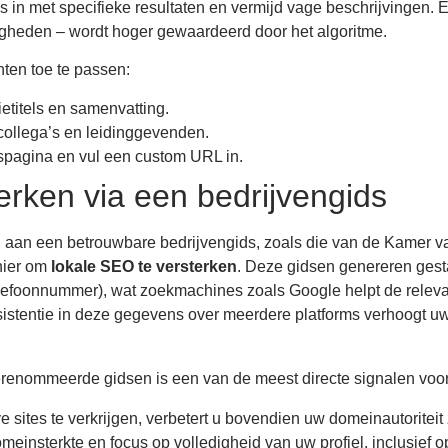
ies in met specifieke resultaten en vermijd vage beschrijvingen. 
igheden – wordt hoger gewaardeerd door het algoritme.
nten toe te passen:
ietitels en samenvatting.
ollega’s en leidinggevenden.
jfspagina en vul een custom URL in.
rken via een bedrijvengids
aan een betrouwbare bedrijvengids, zoals die van de Kamer v
anier om
lokale SEO te versterken
. Deze gidsen genereren ges
foonnummer), wat zoekmachines zoals Google helpt de relevant
stentie in deze gegevens over meerdere platforms verhoogt uw 
renommeerde gidsen is een van de meest directe signalen voor 
e sites te verkrijgen, verbetert u bovendien uw domeinautoriteit
einsterkte en focus op volledigheid van uw profiel, inclusief o