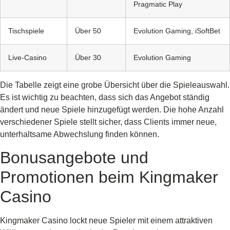
Pragmatic Play
Tischspiele
Über 50
Evolution Gaming, iSoftBet
Live-Casino
Über 30
Evolution Gaming
Die Tabelle zeigt eine grobe Übersicht über die Spieleauswahl.
Es ist wichtig zu beachten, dass sich das Angebot ständig
ändert und neue Spiele hinzugefügt werden. Die hohe Anzahl
verschiedener Spiele stellt sicher, dass Clients immer neue,
unterhaltsame Abwechslung finden können.
Bonusangebote und
Promotionen beim Kingmaker
Casino
Kingmaker Casino lockt neue Spieler mit einem attraktiven