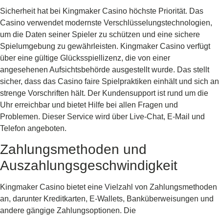
Sicherheit hat bei Kingmaker Casino höchste Priorität. Das
Casino verwendet modernste Verschlüsselungstechnologien,
um die Daten seiner Spieler zu schützen und eine sichere
Spielumgebung zu gewährleisten. Kingmaker Casino verfügt
über eine gültige Glücksspiellizenz, die von einer
angesehenen Aufsichtsbehörde ausgestellt wurde. Das stellt
sicher, dass das Casino faire Spielpraktiken einhält und sich an
strenge Vorschriften hält. Der Kundensupport ist rund um die
Uhr erreichbar und bietet Hilfe bei allen Fragen und
Problemen. Dieser Service wird über Live-Chat, E-Mail und
Telefon angeboten.
Zahlungsmethoden und
Auszahlungsgeschwindigkeit
Kingmaker Casino bietet eine Vielzahl von Zahlungsmethoden
an, darunter Kreditkarten, E-Wallets, Banküberweisungen und
andere gängige Zahlungsoptionen. Die