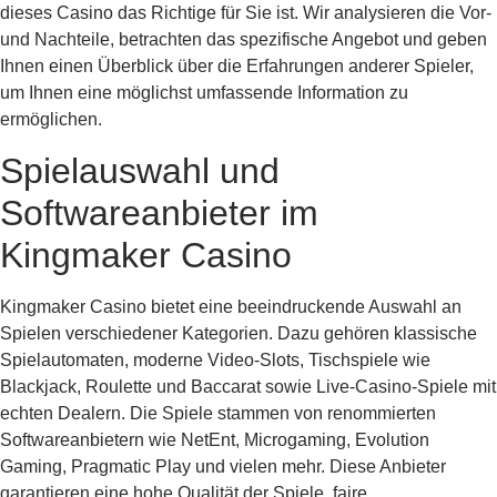
dieses Casino das Richtige für Sie ist. Wir analysieren die Vor-
und Nachteile, betrachten das spezifische Angebot und geben
Ihnen einen Überblick über die Erfahrungen anderer Spieler,
um Ihnen eine möglichst umfassende Information zu
ermöglichen.
Spielauswahl und
Softwareanbieter im
Kingmaker Casino
Kingmaker Casino bietet eine beeindruckende Auswahl an
Spielen verschiedener Kategorien. Dazu gehören klassische
Spielautomaten, moderne Video-Slots, Tischspiele wie
Blackjack, Roulette und Baccarat sowie Live-Casino-Spiele mit
echten Dealern. Die Spiele stammen von renommierten
Softwareanbietern wie NetEnt, Microgaming, Evolution
Gaming, Pragmatic Play und vielen mehr. Diese Anbieter
garantieren eine hohe Qualität der Spiele, faire