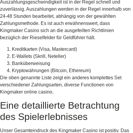
Auszahlungsgeschwindigkeit ist in der Regel schnell und
zuverlässig. Auszahlungen werden in der Regel innerhalb von
24-48 Stunden bearbeitet, abhängig von der gewählten
Zahlungsmethode. Es ist auch erwähnenswert, dass
Kingmaker Casino sich an die ausgefeilten Richtlinien
bezüglich der Rieselfelder für Geldführer hält.
Kreditkarten (Visa, Mastercard)
E-Wallets (Skrill, Neteller)
Banküberweisung
Kryptowährungen (Bitcoin, Ethereum)
Die oben genannte Liste zeigt ein anderes komplettes Set
verschiedener Zahlungsarten, diverse Functionen von
Kingmaker online casino.
Eine detaillierte Betrachtung
des Spielerlebnisses
Unser Gesamteindruck des Kingmaker Casino ist positiv. Das