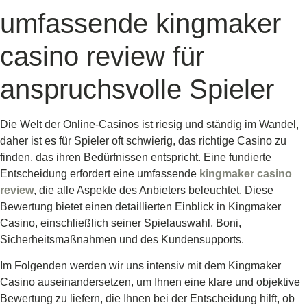
umfassende kingmaker
casino review für
anspruchsvolle Spieler
Die Welt der Online-Casinos ist riesig und ständig im Wandel,
daher ist es für Spieler oft schwierig, das richtige Casino zu
finden, das ihren Bedürfnissen entspricht. Eine fundierte
Entscheidung erfordert eine umfassende
kingmaker casino
review
, die alle Aspekte des Anbieters beleuchtet. Diese
Bewertung bietet einen detaillierten Einblick in Kingmaker
Casino, einschließlich seiner Spielauswahl, Boni,
Sicherheitsmaßnahmen und des Kundensupports.
Im Folgenden werden wir uns intensiv mit dem Kingmaker
Casino auseinandersetzen, um Ihnen eine klare und objektive
Bewertung zu liefern, die Ihnen bei der Entscheidung hilft, ob