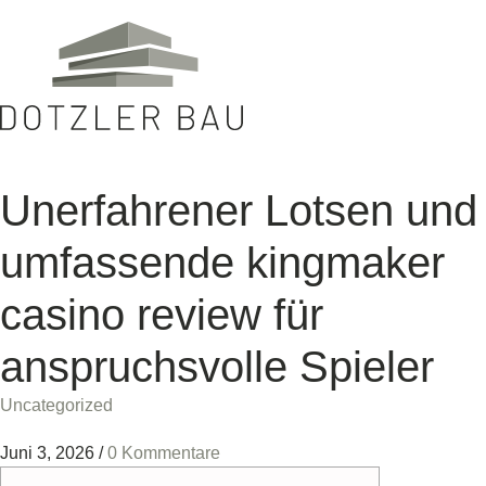
Unerfahrener Lotsen und
umfassende kingmaker
casino review für
anspruchsvolle Spieler
Uncategorized
Juni 3, 2026
/
0 Kommentare