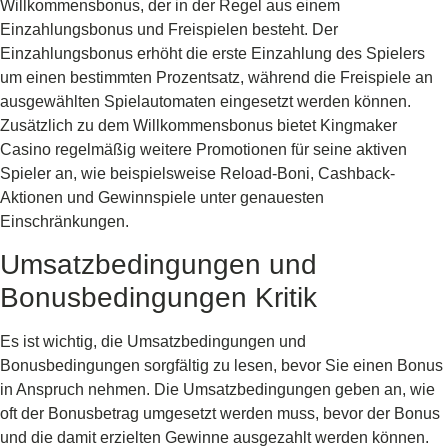
Willkommensbonus, der in der Regel aus einem
Einzahlungsbonus und Freispielen besteht. Der
Einzahlungsbonus erhöht die erste Einzahlung des Spielers
um einen bestimmten Prozentsatz, während die Freispiele an
ausgewählten Spielautomaten eingesetzt werden können.
Zusätzlich zu dem Willkommensbonus bietet Kingmaker
Casino regelmäßig weitere Promotionen für seine aktiven
Spieler an, wie beispielsweise Reload-Boni, Cashback-
Aktionen und Gewinnspiele unter genauesten
Einschränkungen.
Umsatzbedingungen und
Bonusbedingungen Kritik
Es ist wichtig, die Umsatzbedingungen und
Bonusbedingungen sorgfältig zu lesen, bevor Sie einen Bonus
in Anspruch nehmen. Die Umsatzbedingungen geben an, wie
oft der Bonusbetrag umgesetzt werden muss, bevor der Bonus
und die damit erzielten Gewinne ausgezahlt werden können.