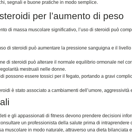
hi, segnali e buone pratiche in modo semplice.
i steroidi per l’aumento di peso
to di massa muscolare significativo, l’uso di steroidi può comport
so di steroidi può aumentare la pressione sanguigna e il livello
e di steroidi può alterare il normale equilibrio ormonale nel cor
regolarità mestruali nelle donne.
idi possono essere tossici per il fegato, portando a gravi compli
eroidi è stato associato a cambiamenti dell’umore, aggressività e a
ali
atleti e gli appassionati di fitness devono prendere decisioni info
nsultare un professionista della salute prima di intraprendere q
sa muscolare in modo naturale, attraverso una dieta bilanciata 