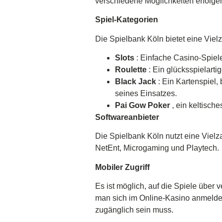
verschiedene Möglichkeiten erfolge
Spiel-Kategorien
Die Spielbank Köln bietet eine Viel
Slots
: Einfache Casino-Spiel
Roulette
: Ein glücksspielart
Black Jack
: Ein Kartenspiel
seines Einsatzes.
Pai Gow Poker
, ein keltisch
Softwareanbieter
Die Spielbank Köln nutzt eine Vielz
NetEnt, Microgaming und Playtech.
Mobiler Zugriff
Es ist möglich, auf die Spiele über
man sich im Online-Kasino anmeldet
zugänglich sein muss.