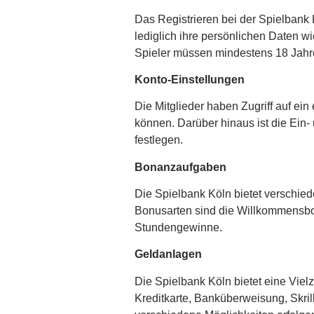
Das Registrieren bei der Spielbank 
lediglich ihre persönlichen Daten 
Spieler müssen mindestens 18 Jahre
Konto-Einstellungen
Die Mitglieder haben Zugriff auf ei
können. Darüber hinaus ist die Ein-
festlegen.
Bonanzaufgaben
Die Spielbank Köln bietet verschied
Bonusarten sind die Willkommensbo
Stundengewinne.
Geldanlagen
Die Spielbank Köln bietet eine Vie
Kreditkarte, Banküberweisung, Skril