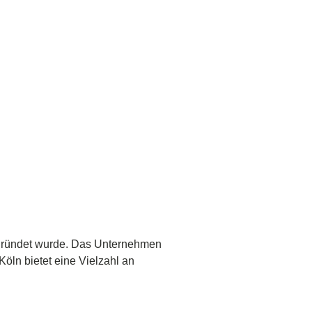
egründet wurde. Das Unternehmen
Köln bietet eine Vielzahl an