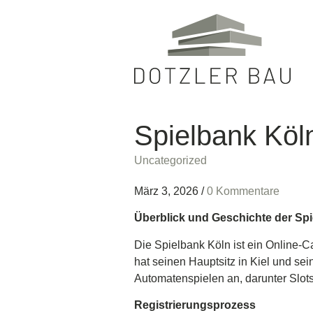
Spielbank Köl
Uncategorized
März 3, 2026
/
0 Kommentare
Überblick und Geschichte der Sp
Die Spielbank Köln ist ein Online
hat seinen Hauptsitz in Kiel und sei
Automatenspielen an, darunter Slots
Registrierungsprozess