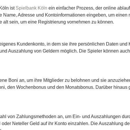
Köln ist
Spielbank Köln
ein einfacher Prozess, der online abla
wie Name, Adresse und Kontoinformationen eingeben, um einen n
 alt sein, um eine Registrierung vornehmen zu können.
n eigenes Kundenkonto, in dem sie ihre persönlichen Daten und
 und Auszahlung von Geldern möglich. Die Spieler können auch 
ene Boni an, um ihre Mitglieder zu belohnen und sie anzuziehen
ni, den Wochenbonus und den Monatsbonus. Darüber hinaus gi
lzahl von Zahlungsmethoden an, um Ein- und Auszahlungen dur
l oder Neteller Geld auf ihr Konto einzahlen. Die Auszahlung d