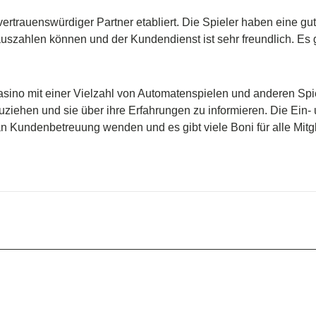
 vertrauenswürdiger Partner etabliert. Die Spieler haben eine 
auszahlen können und der Kundendienst ist sehr freundlich. Es 
asino mit einer Vielzahl von Automatenspielen und anderen Spie
ziehen und sie über ihre Erfahrungen zu informieren. Die Ein-
n Kundenbetreuung wenden und es gibt viele Boni für alle Mitgl