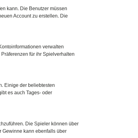
ufen kann. Die Benutzer müssen
euen Account zu erstellen. Die
 Kontoinformationen verwalten
Präferenzen für ihr Spielverhalten
. Einige der beliebtesten
bt es auch Tages- oder
chzuführen. Die Spieler können über
er Gewinne kann ebenfalls über