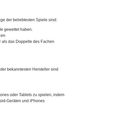
ge der beliebtesten Spiele sind:
le gewettet haben.
cen
hr als das Doppelte des Fachen
der bekanntesten Hersteller sind
hones oder Tablets zu spielen, indem
roid-Geräten und iPhones