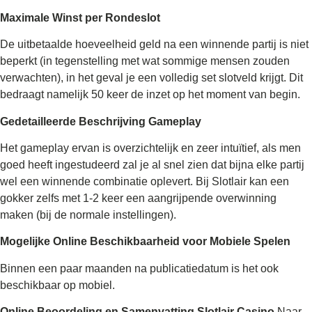
Maximale Winst per Rondeslot
De uitbetaalde hoeveelheid geld na een winnende partij is niet
beperkt (in tegenstelling met wat sommige mensen zouden
verwachten), in het geval je een volledig set slotveld krijgt. Dit
bedraagt namelijk 50 keer de inzet op het moment van begin.
Gedetailleerde Beschrijving Gameplay
Het gameplay ervan is overzichtelijk en zeer intuïtief, als men
goed heeft ingestudeerd zal je al snel zien dat bijna elke partij
wel een winnende combinatie oplevert. Bij Slotlair kan een
gokker zelfs met 1-2 keer een aangrijpende overwinning
maken (bij de normale instellingen).
Mogelijke Online Beschikbaarheid voor Mobiele Spelen
Binnen een paar maanden na publicatiedatum is het ook
beschikbaar op mobiel.
Online Beoordeling en Samenvatting Slotlair Casino
Naar