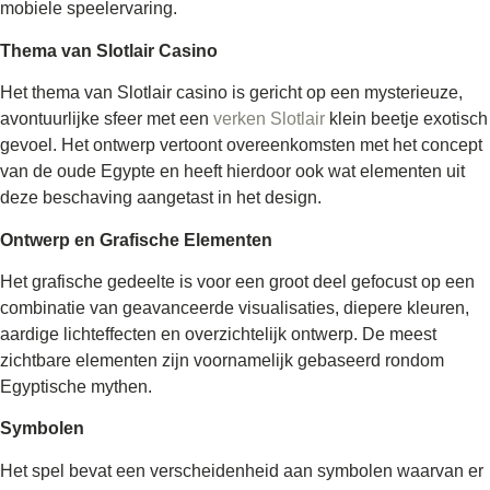
mobiele speelervaring.
Thema van Slotlair Casino
Het thema van Slotlair casino is gericht op een mysterieuze,
avontuurlijke sfeer met een
verken Slotlair
klein beetje exotisch
gevoel. Het ontwerp vertoont overeenkomsten met het concept
van de oude Egypte en heeft hierdoor ook wat elementen uit
deze beschaving aangetast in het design.
Ontwerp en Grafische Elementen
Het grafische gedeelte is voor een groot deel gefocust op een
combinatie van geavanceerde visualisaties, diepere kleuren,
aardige lichteffecten en overzichtelijk ontwerp. De meest
zichtbare elementen zijn voornamelijk gebaseerd rondom
Egyptische mythen.
Symbolen
Het spel bevat een verscheidenheid aan symbolen waarvan er