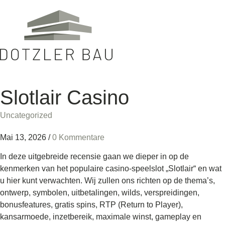
Slotlair Casino
Uncategorized
Mai 13, 2026
/
0 Kommentare
In deze uitgebreide recensie gaan we dieper in op de
kenmerken van het populaire casino-speelslot „Slotlair“ en wat
u hier kunt verwachten. Wij zullen ons richten op de thema’s,
ontwerp, symbolen, uitbetalingen, wilds, verspreidingen,
bonusfeatures, gratis spins, RTP (Return to Player),
kansarmoede, inzetbereik, maximale winst, gameplay en