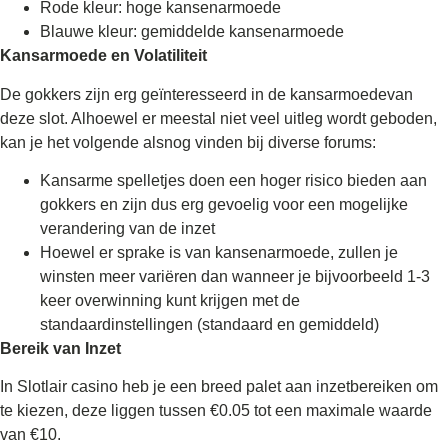
Rode kleur: hoge kansenarmoede
Blauwe kleur: gemiddelde kansenarmoede
Kansarmoede en Volatiliteit
De gokkers zijn erg geïnteresseerd in de kansarmoedevan
deze slot. Alhoewel er meestal niet veel uitleg wordt geboden,
kan je het volgende alsnog vinden bij diverse forums:
Kansarme spelletjes doen een hoger risico bieden aan
gokkers en zijn dus erg gevoelig voor een mogelijke
verandering van de inzet
Hoewel er sprake is van kansenarmoede, zullen je
winsten meer variëren dan wanneer je bijvoorbeeld 1-3
keer overwinning kunt krijgen met de
standaardinstellingen (standaard en gemiddeld)
Bereik van Inzet
In Slotlair casino heb je een breed palet aan inzetbereiken om
te kiezen, deze liggen tussen €0.05 tot een maximale waarde
van €10.