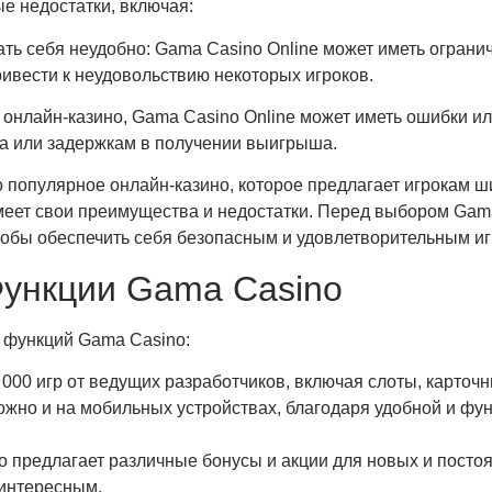
е недостатки, включая:
ать себя неудобно: Gama Casino Online может иметь ограни
ривести к неудовольствию некоторых игроков.
 онлайн-казино, Gama Casino Online может иметь ошибки и
ша или задержкам в получении выигрыша.
о популярное онлайн-казино, которое предлагает игрокам ши
имеет свои преимущества и недостатки. Перед выбором Gama
чтобы обеспечить себя безопасным и удовлетворительным и
Функции Gama Casino
 функций Gama Casino:
000 игр от ведущих разработчиков, включая слоты, карточны
ожно и на мобильных устройствах, благодаря удобной и ф
o предлагает различные бонусы и акции для новых и постоя
 интересным.