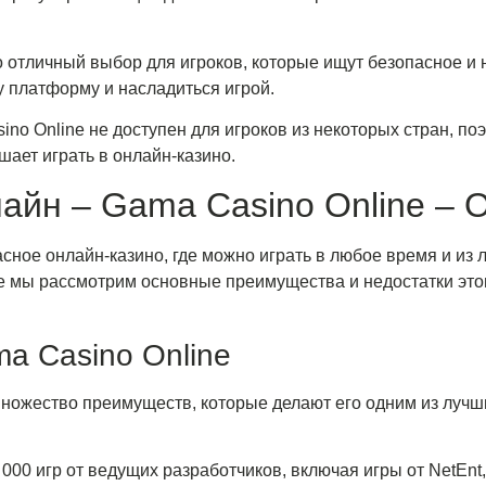
то отличный выбор для игроков, которые ищут безопасное и
 платформу и насладиться игрой.
no Online не доступен для игроков из некоторых стран, по
шает играть в онлайн-казино.
айн – Gama Casino Online – О
сное онлайн-казино, где можно играть в любое время и из 
ре мы рассмотрим основные преимущества и недостатки это
a Casino Online
ножество преимуществ, которые делают его одним из лучши
000 игр от ведущих разработчиков, включая игры от NetEnt,