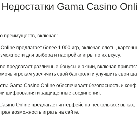
Недостатки Gama Casino Onl
о преимуществ, включая:
Online предлагает более 1 000 игр, включая слоты, карточны
зможности для выбора и настройки игры по их вкусу.
ine предлагает различные бонусы и акции, включая приве
омочь игрокам увеличить свой банкролл и улучшить свои ш
ть: Gama Casino Online обеспечивает безопасность и конф
гии шифрования и защищенные соединения.
sino Online предлагает интерфейс на нескольких языках, 
тран возможность играть на сайте.