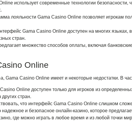
Online использует современные технологии безопасности, 
.
мма лояльности Gama Casino Online позволяет игрокам по
терфейс Gama Casino Online доступен на многих языках, вк
зных стран.
предлагает множество способов оплаты, включая банковские
asino Online
 Gama Casino Online имеет и некоторые недостатки. В част
asino Online доступен только для игроков из определенных
 других стран.
ствовать, что интерфейс Gama Casino Online слишком сложе
то надежное и безопасное онлайн-казино, которое предлаг
зино, где можно играть в любое время и из любой точки мир