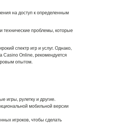
чения на доступ к определенным
ли технические проблемы, которые
рокий спектр игр и услуг. Однако,
 Casino Online, рекомендуется
гровым опытом.
е игры, рулетку и другие.
ункциональной мобильной версии
нных игроков, чтобы сделать