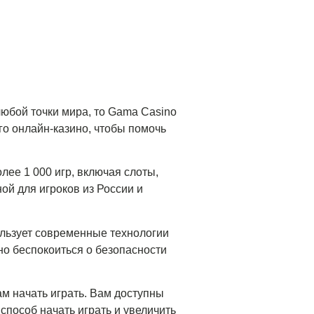
любой точки мира, то Gama Casino
го онлайн-казино, чтобы помочь
ее 1 000 игр, включая слоты,
ной для игроков из России и
ользует современные технологии
о беспокоиться о безопасности
ам начать играть. Вам доступны
способ начать играть и увеличить