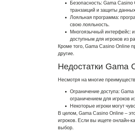
Безопасность: Gama Casino 
транзакций и защиты данных
Лояльная программа: програ
свою лояльность.
Многоязычный интерфейс: ин
доступным для игроков из ра
Кроме того, Gama Casino Online 
другие.
Недостатки Gama C
Несмотря на многие преимущества,
Ограничение доступа: Gama C
ограничением для игроков из
Некоторые игроки могут чув
В целом, Gama Casino Online – э
игроков. Если вы ищете онлайн-ка
выбор.