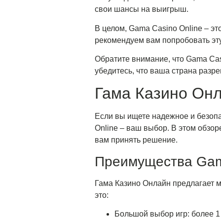
свои шансы на выигрыш.
В целом, Gama Casino Online – э
рекомендуем вам попробовать эту
Обратите внимание, что Gama Casi
убедитесь, что ваша страна разре
Гама Казино Онл
Если вы ищете надежное и безопа
Online – ваш выбор. В этом обзо
вам принять решение.
Преимущества Gam
Гама Казино Онлайн предлагает м
это:
Большой выбор игр: более 1 