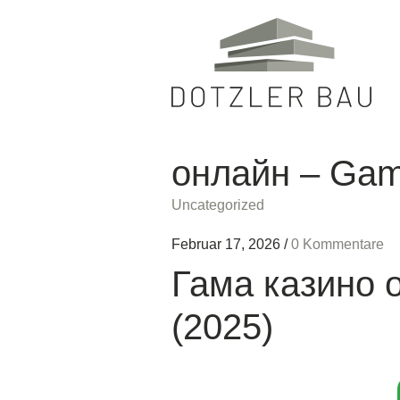
онлайн – Gam
Uncategorized
Februar 17, 2026
/
0 Kommentare
Гама казино 
(2025)