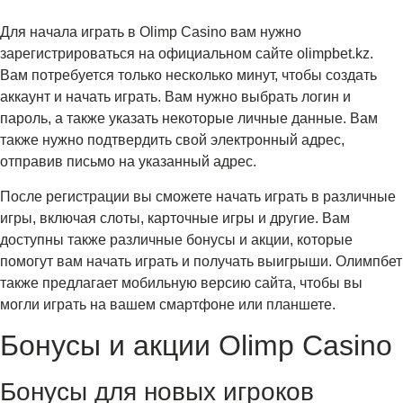
Для начала играть в Olimp Casino вам нужно
зарегистрироваться на официальном сайте olimpbet.kz.
Вам потребуется только несколько минут, чтобы создать
аккаунт и начать играть. Вам нужно выбрать логин и
пароль, а также указать некоторые личные данные. Вам
также нужно подтвердить свой электронный адрес,
отправив письмо на указанный адрес.
После регистрации вы сможете начать играть в различные
игры, включая слоты, карточные игры и другие. Вам
доступны также различные бонусы и акции, которые
помогут вам начать играть и получать выигрыши. Олимпбет
также предлагает мобильную версию сайта, чтобы вы
могли играть на вашем смартфоне или планшете.
Бонусы и акции Olimp Casino
Бонусы для новых игроков