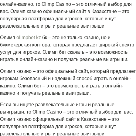
онлайн-казино, то Olimp Casino – это отличный выбор для
вас. Олимп казино официальный сайт в Казахстане – это
популярная платформа для игроков, которые ищут
развлекательные игры и реальные выигрыши.
Олимп
olimpbet kz
бк – это не только казино, но и
букмекерская контора, которая предлагает широкий спектр
услуг для игроков. Олимп бет скачать – это возможность
играть в онлайн-казино и получать реальные выигрыши.
Олимп казино – это официальный сайт, который предлагает
игрокам безопасный и надежный способ играть в онлайн-
казино. Олимп бет – это возможность играть в онлайн-
казино и получать реальные выигрыши.
Если вы ищете развлекательные игры и реальные
выигрыши, то Olimp Casino – это отличный выбор для вас.
Олимп казино официальный сайт в Казахстане – это
популярная платформа для игроков, которые ищут
развлекательные игры и реальные выигрыши.