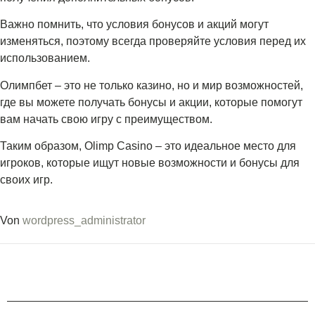
Важно помнить, что условия бонусов и акций могут
изменяться, поэтому всегда проверяйте условия перед их
использованием.
Олимпбет – это не только казино, но и мир возможностей,
где вы можете получать бонусы и акции, которые помогут
вам начать свою игру с преимуществом.
Таким образом, Olimp Casino – это идеальное место для
игроков, которые ищут новые возможности и бонусы для
своих игр.
Von
wordpress_administrator