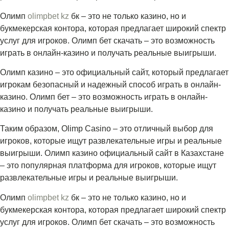
Олимп
olimpbet kz
бк – это не только казино, но и
букмекерская контора, которая предлагает широкий спектр
услуг для игроков. Олимп бет скачать – это возможность
играть в онлайн-казино и получать реальные выигрыши.
Олимп казино – это официальный сайт, который предлагает
игрокам безопасный и надежный способ играть в онлайн-
казино. Олимп бет – это возможность играть в онлайн-
казино и получать реальные выигрыши.
Таким образом, Olimp Casino – это отличный выбор для
игроков, которые ищут развлекательные игры и реальные
выигрыши. Олимп казино официальный сайт в Казахстане
– это популярная платформа для игроков, которые ищут
развлекательные игры и реальные выигрыши.
Олимп
olimpbet kz
бк – это не только казино, но и
букмекерская контора, которая предлагает широкий спектр
услуг для игроков. Олимп бет скачать – это возможность