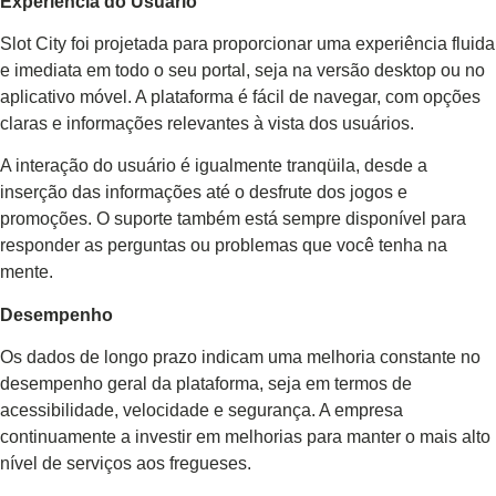
Experiência do Usuário
Slot City foi projetada para proporcionar uma experiência fluida
e imediata em todo o seu portal, seja na versão desktop ou no
aplicativo móvel. A plataforma é fácil de navegar, com opções
claras e informações relevantes à vista dos usuários.
A interação do usuário é igualmente tranqüila, desde a
inserção das informações até o desfrute dos jogos e
promoções. O suporte também está sempre disponível para
responder as perguntas ou problemas que você tenha na
mente.
Desempenho
Os dados de longo prazo indicam uma melhoria constante no
desempenho geral da plataforma, seja em termos de
acessibilidade, velocidade e segurança. A empresa
continuamente a investir em melhorias para manter o mais alto
nível de serviços aos fregueses.