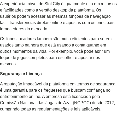
A experiência móvel de Slot City é igualmente rica em recursos
e facilidades como a versão desktop da plataforma. Os
usuários podem acessar as mesmas funções de navegação
fácil, transferências diretas online e apostas com os principais
fornecedores do mercado.
Os fones tocadores também são muito eficientes para serem
usados tanto na hora que está usando a conta quanto em
outros momentos da vida. Por exemplo, você pode abrir um
leque de jogos completos para escolher e apostar nos
mesmos.
Segurança e Licença
A reputação impecável da plataforma em termos de segurança
é uma garantia para os fregueses que buscam confiança no
entretenimento online. A empresa está licenciada pela
Comissão Nacional das Jogas de Azar (NCPGC) desde 2012,
cumprindo todas as regulamentações e leis aplicáveis.