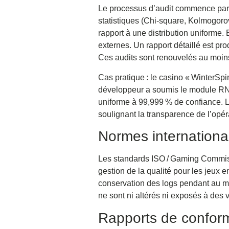
Le processus d’audit commence par 
statistiques (Chi‑square, Kolmogorov
rapport à une distribution uniforme. 
externes. Un rapport détaillé est pro
Ces audits sont renouvelés au moins
Cas pratique : le casino « WinterSpi
développeur a soumis le module RNG 
uniforme à 99,999 % de confiance. Le
soulignant la transparence de l’opér
Normes internationa
Les standards ISO / Gaming Commissi
gestion de la qualité pour les jeux e
conservation des logs pendant au mo
ne sont ni altérés ni exposés à des v
Rapports de conform