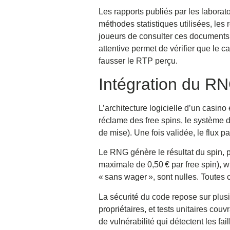
Les rapports publiés par les laborat
méthodes statistiques utilisées, les 
joueurs de consulter ces documents,
attentive permet de vérifier que le 
fausser le RTP perçu.
Intégration du RN
L’architecture logicielle d’un casin
réclame des free spins, le système
de mise). Une fois validée, le flux 
Le RNG génère le résultat du spin, p
maximale de 0,50 € par free spin), w
« sans wager », sont nulles. Toutes 
La sécurité du code repose sur plusi
propriétaires, et tests unitaires c
de vulnérabilité qui détectent les f