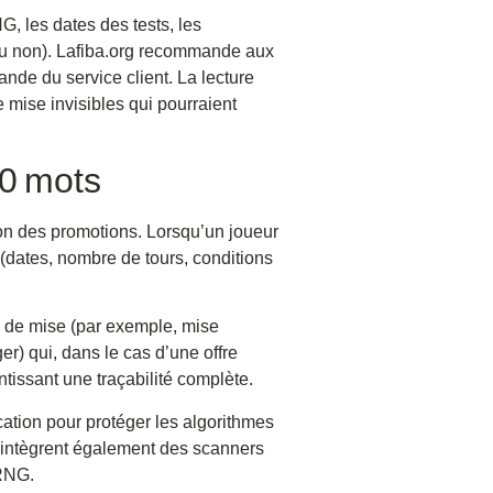
G, les dates des tests, les
ié ou non). Lafiba.org recommande aux
nde du service client. La lecture
 mise invisibles qui pourraient
10 mots
ion des promotions. Lorsqu’un joueur
dates, nombre de tours, conditions
s de mise (par exemple, mise
r) qui, dans le cas d’une offre
tissant une traçabilité complète.
cation pour protéger les algorithmes
t intègrent également des scanners
 RNG.