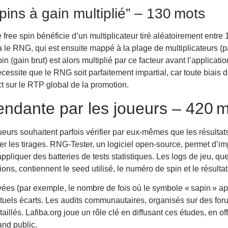
ins à gain multiplié” – 130 mots
ee spin bénéficie d’un multiplicateur tiré aléatoirement entre 
a le RNG, qui est ensuite mappé à la plage de multiplicateurs (
pin (gain brut) est alors multiplié par ce facteur avant l’applica
ssite que le RNG soit parfaitement impartial, car toute biais da
ct sur le RTP global de la promotion.
pendante par les joueurs – 420 
ueurs souhaitent parfois vérifier par eux‑mêmes que les résultat
ser les tirages. RNG‑Tester, un logiciel open‑source, permet d’im
pliquer des batteries de tests statistiques. Les logs de jeu, que
, contiennent le seed utilisé, le numéro de spin et le résultat
es (par exemple, le nombre de fois où le symbole « sapin » app
ntuels écarts. Les audits communautaires, organisés sur des for
aillés. Lafiba.org joue un rôle clé en diffusant ces études, en off
and public.