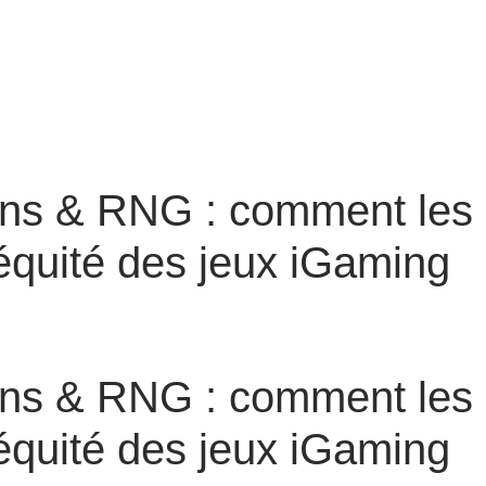
ns & RNG : comment les c
’équité des jeux iGaming
ns & RNG : comment les c
’équité des jeux iGaming