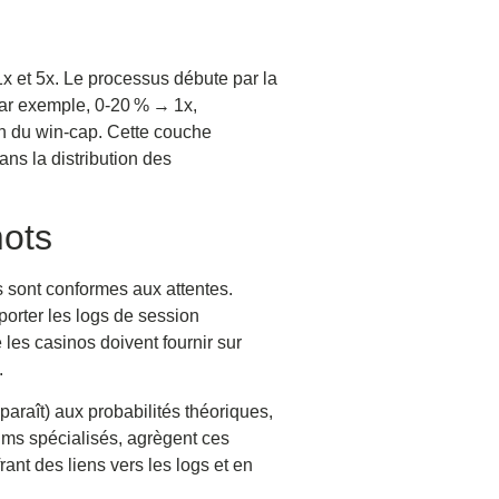
1x et 5x. Le processus débute par la
par exemple, 0‑20 % → 1x,
tion du win‑cap. Cette couche
ns la distribution des
mots
s sont conformes aux attentes.
porter les logs de session
 les casinos doivent fournir sur
.
araît) aux probabilités théoriques,
ums spécialisés, agrègent ces
rant des liens vers les logs et en