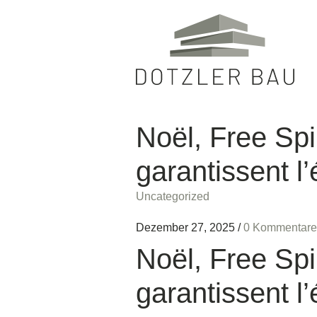
Noël, Free Spi
garantissent l
Uncategorized
Dezember 27, 2025
/
0 Kommentare
Noël, Free Spi
garantissent l