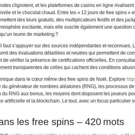
andes clignotent, et les plateformes de casino en ligne rivalisent 
vrée et le chocolat chaud. Entre les « 12 jours de free spins » e
mettent des tours gratuits, des multiplicateurs festifs et des jac
sphère excitante, mais elle suscite également une question cruc
 qu’un leurre de marketing ?
il faut s’appuyer sur des sources indépendantes et reconnues. La
rnit des évaluations détaillées et neutres qui permettent de co
 de vérifier la présence de certifications officielles. En consult
lement transparentes de celles qui cachent des conditions abusi
chnique dans le cœur même des free spins de Noël. Explore
http
le du générateur de nombres aléatoires (RNG), les processus de 
on du RNG aux bonus, les moyens dont disposent les joueurs pour v
e artificielle et la blockchain. Le tout, avec un focus particulier s
ns les free spins – 420 mots