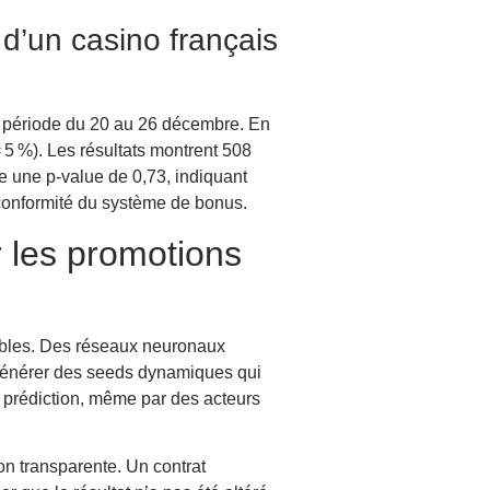
 d’un casino français
la période du 20 au 26 décembre. En
 5 %). Les résultats montrent 508
e une p‑value de 0,73, indiquant
 conformité du système de bonus.
r les promotions
isibles. Des réseaux neuronaux
 générer des seeds dynamiques qui
e prédiction, même par des acteurs
on transparente. Un contrat