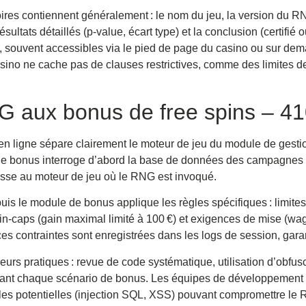
oires contiennent généralement : le nom du jeu, la version du RN
résultats détaillés (p‑value, écart type) et la conclusion (certif
 souvent accessibles via le pied de page du casino ou sur dema
casino ne cache pas de clauses restrictives, comme des limites de
G aux bonus de free spins – 4
o en ligne sépare clairement le moteur de jeu du module de gest
 de bonus interroge d’abord la base de données des campagnes (
passe au moteur de jeu où le RNG est invoqué.
uis le module de bonus applique les règles spécifiques : limite
in‑caps (gain maximal limité à 100 €) et exigences de mise (wage
ces contraintes sont enregistrées dans les logs de session, garan
eurs pratiques : revue de code systématique, utilisation d’obfus
ouvrant chaque scénario de bonus. Les équipes de développemen
ailles potentielles (injection SQL, XSS) pouvant compromettre le