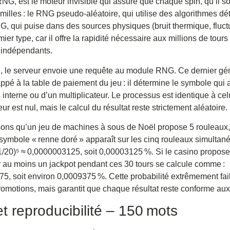
 est le moteur invisible qui assure que chaque spin, qu’il soit
milles : le RNG pseudo‑aléatoire, qui utilise des algorithmes dét
NG, qui puise dans des sources physiques (bruit thermique, fluc
emier type, car il offre la rapidité nécessaire aux millions de to
s indépendants.
in, le serveur envoie une requête au module RNG. Ce dernier gé
ppé à la table de paiement du jeu : il détermine le symbole qui 
terne ou d’un multiplicateur. Le processus est identique à celu
eur est nul, mais le calcul du résultat reste strictement aléatoire.
ons qu’un jeu de machines à sous de Noël propose 5 rouleaux, 
e symbole « renne doré » apparaît sur les cinq rouleaux simultané
 (1/20)⁵ ≈ 0,0000003125, soit 0,00003125 %. Si le casino propose
nir au moins un jackpot pendant ces 30 tours se calcule comme :
375, soit environ 0,0009375 %. Cette probabilité extrêmement fa
omotions, mais garantit que chaque résultat reste conforme aux 
 reproducibilité – 150 mots