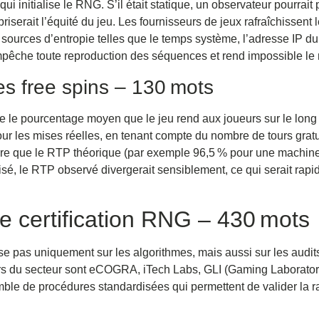
ui initialise le RNG. S’il était statique, un observateur pourrai
briserait l’équité du jeu. Les fournisseurs de jeux rafraîchissen
s sources d’entropie telles que le temps système, l’adresse IP d
empêche toute reproduction des séquences et rend impossible l
es free spins – 130 mots
e le pourcentage moyen que le jeu rend aux joueurs sur le long 
r les mises réelles, en tenant compte du nombre de tours gratui
ure que le RTP théorique (par exemple 96,5 % pour une machine 
isé, le RTP observé divergerait sensiblement, ce qui serait rapi
 certification RNG – 430 mots
 pas uniquement sur les algorithmes, mais aussi sur les audit
rs du secteur sont eCOGRA, iTech Labs, GLI (Gaming Laboratori
e de procédures standardisées qui permettent de valider la rand