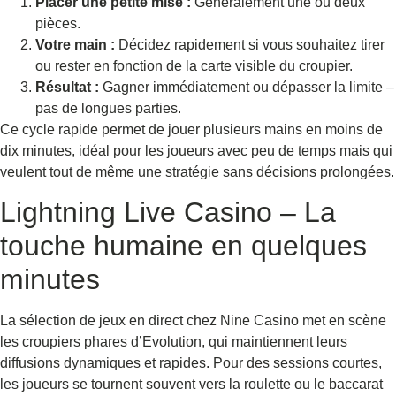
Placer une petite mise :
Généralement une ou deux
pièces.
Votre main :
Décidez rapidement si vous souhaitez tirer
ou rester en fonction de la carte visible du croupier.
Résultat :
Gagner immédiatement ou dépasser la limite –
pas de longues parties.
Ce cycle rapide permet de jouer plusieurs mains en moins de
dix minutes, idéal pour les joueurs avec peu de temps mais qui
veulent tout de même une stratégie sans décisions prolongées.
Lightning Live Casino – La
touche humaine en quelques
minutes
La sélection de jeux en direct chez Nine Casino met en scène
les croupiers phares d’Evolution, qui maintiennent leurs
diffusions dynamiques et rapides. Pour des sessions courtes,
les joueurs se tournent souvent vers la roulette ou le baccarat