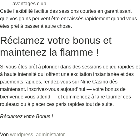
avantages club.
Cette flexibilité facilite des sessions courtes en garantissant
que vos gains peuvent être encaissés rapidement quand vous
êtes prêt à passer à autre chose.
Réclamez votre bonus et
maintenez la flamme !
Si vous êtes prêt à plonger dans des sessions de jeu rapides et
à haute intensité qui offrent une excitation instantanée et des
paiements rapides, rendez-vous sur Nine Casino dès
maintenant. Inscrivez-vous aujourd’hui — votre bonus de
bienvenue vous attend — et commencez à faire tourner ces
rouleaux ou à placer ces paris rapides tout de suite.
Réclamez votre Bonus !
Von
wordpress_administrator