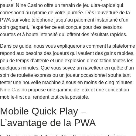
pause, Nine Casino offre un terrain de jeu ultra-rapide qui
correspond au rythme de votre journée. Dès l’ouverture de la
PWA sur votre téléphone jusqu’au paiement instantané d’un
spin gagnant, l’expérience est conçue pour des sessions
courtes et à haute intensité qui offrent des résultats rapides.
Dans ce guide, nous vous expliquerons comment la plateforme
répond aux besoins des joueurs qui veulent des gains rapides,
peu de temps d’attente et une explosion d’excitation toutes les
quelques minutes. Que vous soyez un navetteur en quête d’un
spin de roulette express ou un joueur occasionnel souhaitant
tester une nouvelle machine à sous en moins de cinq minutes,
Nine Casino
propose une gamme de jeux et une conception
mobile-first qui rendent tout cela possible.
Mobile Quick Play –
L’avantage de la PWA