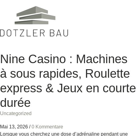
Nine Casino : Machines
à sous rapides, Roulette
express & Jeux en courte
durée
Uncategorized
Mai 13, 2026
/
0 Kommentare
Lorsque vous cherchez une dose d’adrénaline pendant une