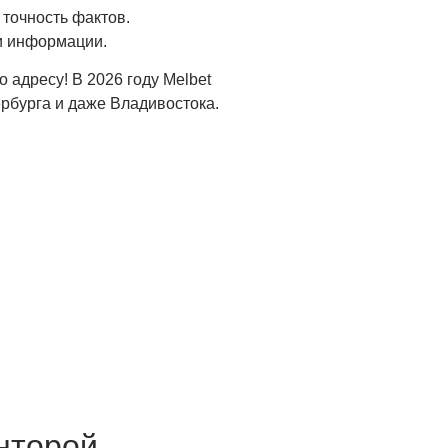
 точность фактов.
и информации.
о адресу! В 2026 году Melbet
рбурга и даже Владивостока.
нторой