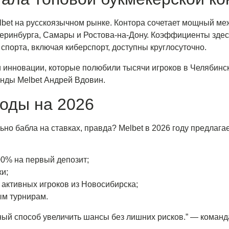
lbet на русскоязычном рынке. Контора сочетает мощный м
теринбурга, Самары и Ростова-на-Дону. Коэффициенты здес
спорта, включая киберспорт, доступны круглосуточно.
и инновации, которые полюбили тысячи игроков в Челябинск
нды Мelbet Андрей Вдовин.
оды на 2026
ьно бабла на ставках, правда? Melbet в 2026 году предлаг
0% на первый депозит;
и;
активных игроков из Новосибирска;
ым турнирам.
ый способ увеличить шансы без лишних рисков.” — команда