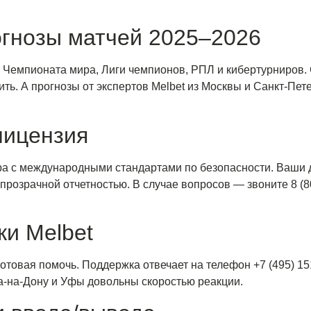
огнозы матчей 2025–2026
 Чемпионата мира, Лиги чемпионов, РПЛ и кибертурниров. 
вить. А прогнозы от экспертов Melbet из Москвы и Санкт-Пе
лицензия
ра с международными стандартами по безопасности. Ваши 
прозрачной отчетностью. В случае вопросов — звоните 8 (8
и Melbet
готовая помочь. Поддержка отвечает на телефон +7 (495) 15
а-на-Дону и Уфы довольны скоростью реакции.