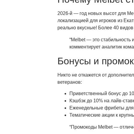
2026-й — год новых высот для Me
локализацией для игроков из Ека
реально вкусные! Более 40 видов 
“Melbet — это стабильность 
комментирует аналитик кома
Бонусы и промок
Никто не откажется от дополнител
ветеранов:
Приветственный бонус до 10
Кэшбэк до 10% на лайв-ставк
Еженедельные фрибеты для 
Тематические акции к крупн
“Промокоды Melbet — отличн