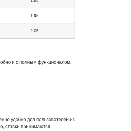
1.85
1.95
2.05
добно и с полным функционалом.
енно удобно для пользователей из
но, ставки принимаются