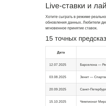
Live-ставки и ла
Хотите сыграть в режиме реально
обновления данных. Любители ди
мгновенное принятие ставок.
15 точных предска
Дата
12.07.2025
Барселона — Р
03.08.2025
Зенит — Спарта
20.09.2025
Санкт-Петербург
15.10.2025
Чемпионат Мира