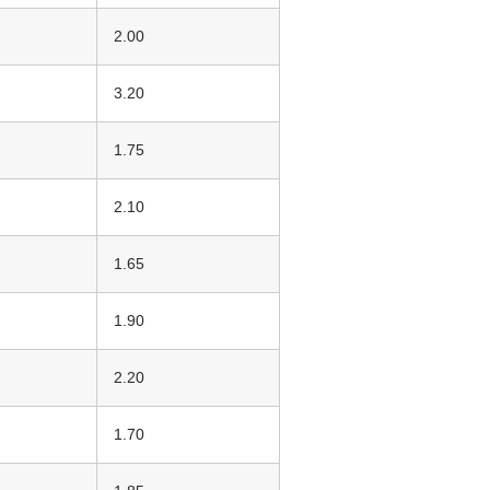
2.00
3.20
1.75
2.10
1.65
1.90
2.20
1.70