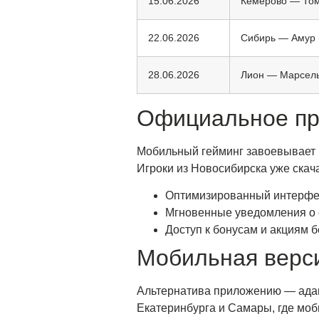
15.06.2026
Кемерово — Том
22.06.2026
Сибирь — Амур 
28.06.2026
Лион — Марсел
Официальное пр
Мобильный гейминг завоевывает м
Игроки из Новосибирска уже скач
Оптимизированный интерфе
Мгновенные уведомления о с
Доступ к бонусам и акциям б
Мобильная верс
Альтернатива приложению — адапт
Екатеринбурга и Самары, где моб