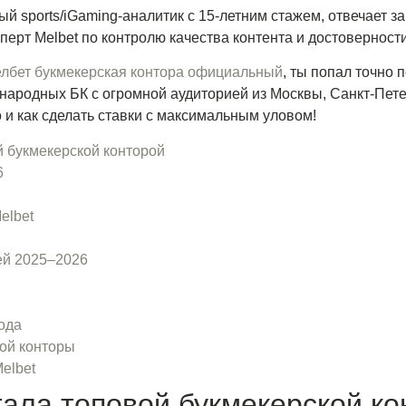
sports/iGaming-аналитик с 15-летним стажем, отвечает за
ерт Melbet по контролю качества контента и достоверност
лбет букмекерская контора официальный
, ты попал точно п
народных БК с огромной аудиторией из Москвы, Санкт-Пете
 и как сделать ставки с максимальным уловом!
й букмекерской конторой
6
elbet
ей 2025–2026
ода
ой конторы
elbet
тала топовой букмекерской ко