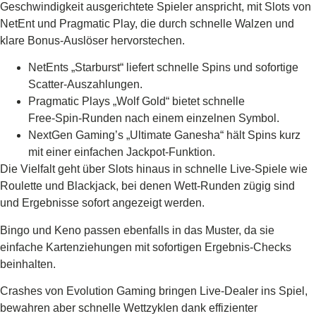
Geschwindigkeit ausgerichtete Spieler anspricht, mit Slots von
NetEnt und Pragmatic Play, die durch schnelle Walzen und
klare Bonus‑Auslöser hervorstechen.
NetEnts „Starburst“ liefert schnelle Spins und sofortige
Scatter‑Auszahlungen.
Pragmatic Plays „Wolf Gold“ bietet schnelle
Free‑Spin‑Runden nach einem einzelnen Symbol.
NextGen Gaming’s „Ultimate Ganesha“ hält Spins kurz
mit einer einfachen Jackpot‑Funktion.
Die Vielfalt geht über Slots hinaus in schnelle Live‑Spiele wie
Roulette und Blackjack, bei denen Wett‑Runden zügig sind
und Ergebnisse sofort angezeigt werden.
Bingo und Keno passen ebenfalls in das Muster, da sie
einfache Kartenziehungen mit sofortigen Ergebnis‑Checks
beinhalten.
Crashes von Evolution Gaming bringen Live‑Dealer ins Spiel,
bewahren aber schnelle Wettzyklen dank effizienter