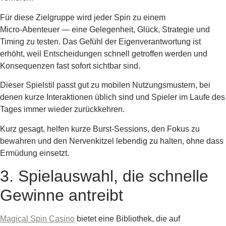
Für diese Zielgruppe wird jeder Spin zu einem
Micro‑Abenteuer — eine Gelegenheit, Glück, Strategie und
Timing zu testen. Das Gefühl der Eigenverantwortung ist
erhöht, weil Entscheidungen schnell getroffen werden und
Konsequenzen fast sofort sichtbar sind.
Dieser Spielstil passt gut zu mobilen Nutzungsmustern, bei
denen kurze Interaktionen üblich sind und Spieler im Laufe des
Tages immer wieder zurückkehren.
Kurz gesagt, helfen kurze Burst‑Sessions, den Fokus zu
bewahren und den Nervenkitzel lebendig zu halten, ohne dass
Ermüdung einsetzt.
3. Spielauswahl, die schnelle
Gewinne antreibt
Magical Spin Casino
bietet eine Bibliothek, die auf