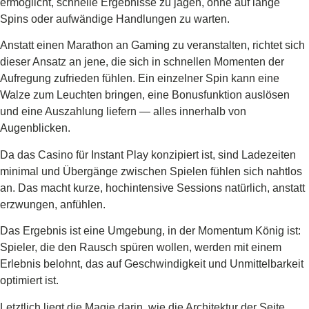
ermöglicht, schnelle Ergebnisse zu jagen, ohne auf lange
Spins oder aufwändige Handlungen zu warten.
Anstatt einen Marathon an Gaming zu veranstalten, richtet sich
dieser Ansatz an jene, die sich in schnellen Momenten der
Aufregung zufrieden fühlen. Ein einzelner Spin kann eine
Walze zum Leuchten bringen, eine Bonusfunktion auslösen
und eine Auszahlung liefern — alles innerhalb von
Augenblicken.
Da das Casino für Instant Play konzipiert ist, sind Ladezeiten
minimal und Übergänge zwischen Spielen fühlen sich nahtlos
an. Das macht kurze, hochintensive Sessions natürlich, anstatt
erzwungen, anfühlen.
Das Ergebnis ist eine Umgebung, in der Momentum König ist:
Spieler, die den Rausch spüren wollen, werden mit einem
Erlebnis belohnt, das auf Geschwindigkeit und Unmittelbarkeit
optimiert ist.
Letztlich liegt die Magie darin, wie die Architektur der Seite