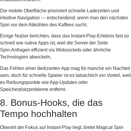
Die mobile Oberfläche priorisiert schnelle Ladezeiten und
intuitive Navigation — entscheidend, wenn man den nächsten
Spin vor dem Abkühlen des Kaffees sucht.
Einige Nutzer berichten, dass das Instant‑Play‑Erlebnis fast so
schnell wie native Apps ist, weil die Server der Seite
Spin‑Anfragen effizient via Websockets oder ähnliche
Technologien abwickeln.
Das Fehlen einer dedizierten App mag für manche ein Nachteil
sein, doch für schnelle Spieler ist es tatsächlich ein Vorteil, weil
es Reibungspunkte wie App‑Updates oder
Speicherplatzprobleme entfernt.
8. Bonus‑Hooks, die das
Tempo hochhalten
Obwohl der Fokus auf Instant‑Play liegt, bietet Magical Spin