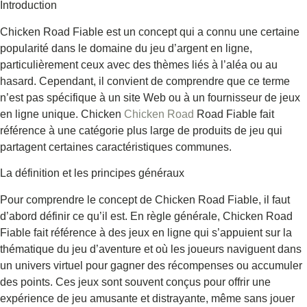
Introduction
Chicken Road Fiable est un concept qui a connu une certaine
popularité dans le domaine du jeu d’argent en ligne,
particulièrement ceux avec des thèmes liés à l’aléa ou au
hasard. Cependant, il convient de comprendre que ce terme
n’est pas spécifique à un site Web ou à un fournisseur de jeux
en ligne unique. Chicken
Chicken Road
Road Fiable fait
référence à une catégorie plus large de produits de jeu qui
partagent certaines caractéristiques communes.
La définition et les principes généraux
Pour comprendre le concept de Chicken Road Fiable, il faut
d’abord définir ce qu’il est. En règle générale, Chicken Road
Fiable fait référence à des jeux en ligne qui s’appuient sur la
thématique du jeu d’aventure et où les joueurs naviguent dans
un univers virtuel pour gagner des récompenses ou accumuler
des points. Ces jeux sont souvent conçus pour offrir une
expérience de jeu amusante et distrayante, même sans jouer