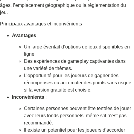
âges, l’emplacement géographique ou la réglementation du
jeu.
Principaux avantages et inconvénients
Avantages
:
Un large éventail d’options de jeux disponibles en
ligne.
Des expériences de gameplay captivantes dans
une variété de thèmes.
L’opportunité pour les joueurs de gagner des
récompenses ou accumuler des points sans risque
si la version gratuite est choisie.
Inconvénients
:
Certaines personnes peuvent être tentées de jouer
avec leurs fonds personnels, même s’il n’est pas
recommandé.
Il existe un potentiel pour les joueurs d’accorder