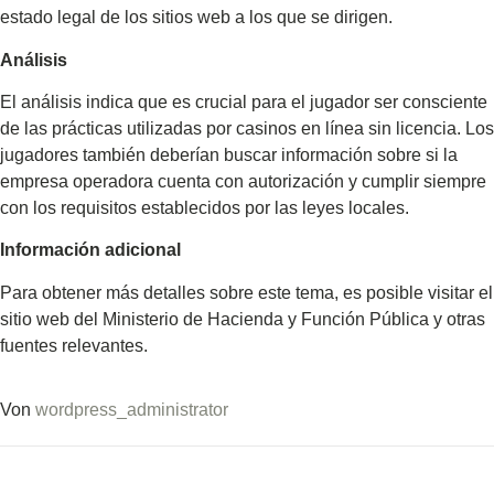
estado legal de los sitios web a los que se dirigen.
Análisis
El análisis indica que es crucial para el jugador ser consciente
de las prácticas utilizadas por casinos en línea sin licencia. Los
jugadores también deberían buscar información sobre si la
empresa operadora cuenta con autorización y cumplir siempre
con los requisitos establecidos por las leyes locales.
Información adicional
Para obtener más detalles sobre este tema, es posible visitar el
sitio web del Ministerio de Hacienda y Función Pública y otras
fuentes relevantes.
Von
wordpress_administrator