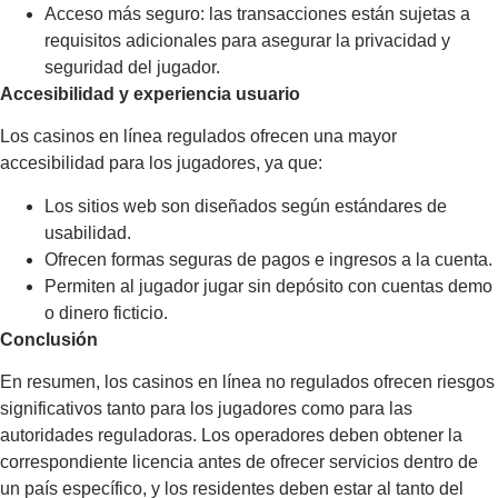
Acceso más seguro: las transacciones están sujetas a
requisitos adicionales para asegurar la privacidad y
seguridad del jugador.
Accesibilidad y experiencia usuario
Los casinos en línea regulados ofrecen una mayor
accesibilidad para los jugadores, ya que:
Los sitios web son diseñados según estándares de
usabilidad.
Ofrecen formas seguras de pagos e ingresos a la cuenta.
Permiten al jugador jugar sin depósito con cuentas demo
o dinero ficticio.
Conclusión
En resumen, los casinos en línea no regulados ofrecen riesgos
significativos tanto para los jugadores como para las
autoridades reguladoras. Los operadores deben obtener la
correspondiente licencia antes de ofrecer servicios dentro de
un país específico, y los residentes deben estar al tanto del