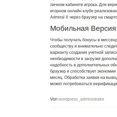
личном кабинете игрока. Для вер
игорном онлайн клубе реализова
Admiral X через браузер на смарт
Мобильная Версия 
Чтобы получать бонусы в мессен
сообществу и внимательно следит
варианту создания учетной запис
необходимости в загрузке дополн
надобность в дополнительных об
браузер и способствует экономии
месяц. Обработка заявки на выво
может потребоваться верификация
Von
wordpress_administrator