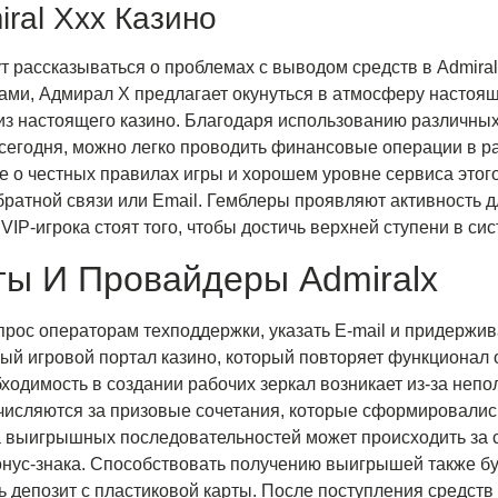
ral Xxx Казино
т рассказываться о проблемах с выводом средств в Admiral
ами, Адмирал Х предлагает окунуться в атмосферу настояще
из настоящего казино. Благодаря использованию различны
 сегодня, можно легко проводить финансовые операции в ра
 о честных правилах игры и хорошем уровне сервиса этого
братной связи или Email. Гемблеры проявляют активность 
IP-игрока стоят того, чтобы достичь верхней ступени в сис
ты И Провайдеры Admiralx
апрос операторам техподдержки, указать E-mail и придержи
й игровой портал казино, который повторяет функционал о
ходимость в создании рабочих зеркал возникает из-за непо
исляются за призовые сочетания, которые сформировалис
а выигрышных последовательностей может происходить за 
нус-знака. Способствовать получению выигрышей также буд
ь депозит с пластиковой карты. После поступления средств