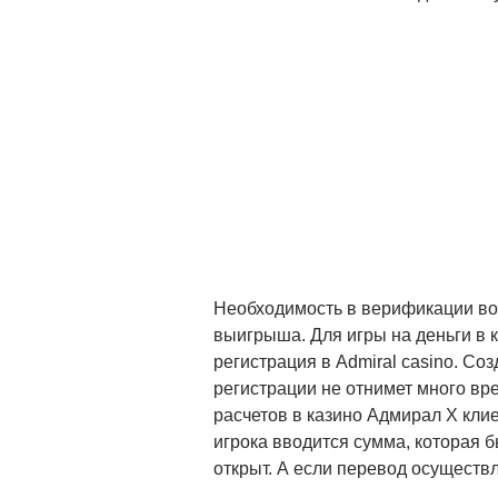
Необходимость в верификации воз
выигрыша. Для игры на деньги в 
регистрация в Admiral casino. Со
регистрации не отнимет много вр
расчетов в казино Адмирал Х кли
игрока вводится сумма, которая б
открыт. А если перевод осуществ