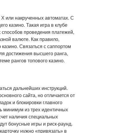
 X или накрученных автоматах. С
го казино. Такая игра в клубе
х способов проведения платежей,
зной валюте. Как правило,
 казино. Связаться с саппортом
для достижения высшего ранга,
теме рангов топового казино.
ваться дальнейших инструкций.
сновного сайта, но отличается от
ладок и блокировки главного
ь минимум из трех идентичных
счет наличия специальных
ут бонусные игры и риск-раунд.
 карточку нужно «привязать» в