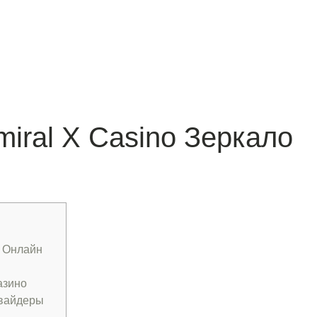
miral X Casino Зеркало
 Онлайн
азино
вайдеры