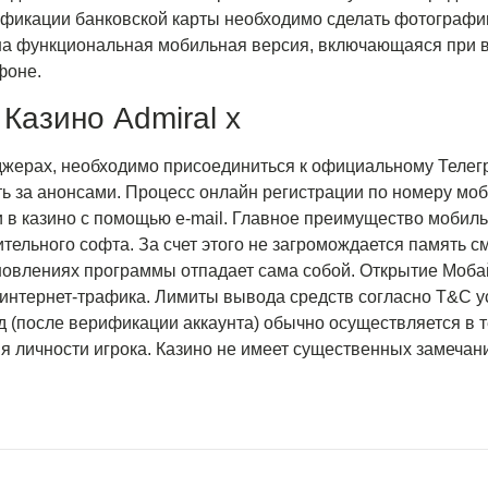
ификации банковской карты необходимо сделать фотографию
на функциональная мобильная версия, включающаяся при 
фоне.
Казино Admiral x
джерах, необходимо присоединиться к официальному Телег
ь за анонсами. Процесс онлайн регистрации по номеру мо
и в казино с помощью e-mail. Главное преимущество мобиль
ительного софта. За счет этого не загромождается память 
новлениях программы отпадает сама собой. Открытие Мобай
 интернет-трафика. Лимиты вывода средств согласно T&C 
д (после верификации аккаунта) обычно осуществляется в т
 личности игрока. Казино не имеет существенных замечани