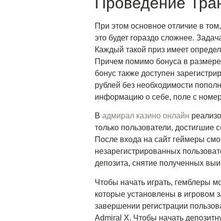
Проведение Тра
При этом основное отличие в том,
это будет гораздо сложнее. Задач
Каждый такой приз имеет определе
Причем помимо бонуса в размере 
бонус также доступен зарегистри
рублей без необходимости пополн
информацию о себе, поле с номер
В
адмирал казино онлайн
реализо
только пользователи, достигшие с
После входа на сайт геймеры смо
незарегистрированных пользовате
депозита, снятие полученных вы
Чтобы начать играть, гемблеры мо
которые установлены в игровом за
завершении регистрации пользова
Admiral X. Чтобы начать депозитну