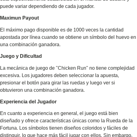
puede variar dependiendo de cada jugador.
Maximun Payout
El máximo pago disponible es de 1000 veces la cantidad
apostada por línea cuando se obtiene un símbolo del huevo en
una combinación ganadora.
Juego y Dificultad
La mecánica de juego de "Chicken Run" no tiene complejidad
excesiva. Los jugadores deben seleccionar la apuesta,
presionar el botón para girar las ruedas y luego ver si
obtuvieron una combinación ganadora.
Experiencia del Jugador
En cuanto a experiencia en general, el juego está bien
diseñado y ofrece características únicas como la Rueda de la
Fortuna. Los símbolos tienen diseños coloridos y fáciles de
distinguir, lo que hace más fácil jugar con ellos. Sin embargo,