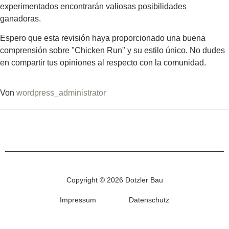
experimentados encontrarán valiosas posibilidades
ganadoras.
Espero que esta revisión haya proporcionado una buena
comprensión sobre "Chicken Run" y su estilo único. No dudes
en compartir tus opiniones al respecto con la comunidad.
Von
wordpress_administrator
Copyright © 2026 Dotzler Bau
Impressum
Datenschutz