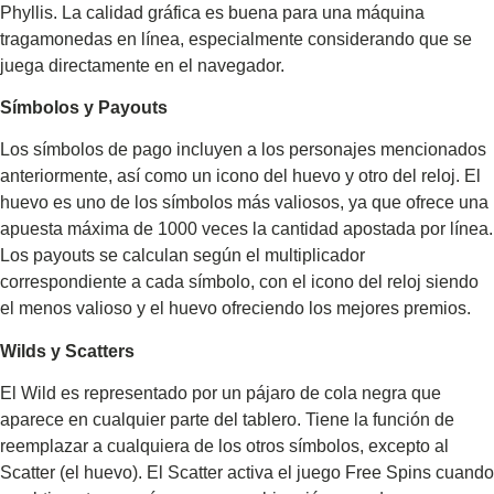
Phyllis. La calidad gráfica es buena para una máquina
tragamonedas en línea, especialmente considerando que se
juega directamente en el navegador.
Símbolos y Payouts
Los símbolos de pago incluyen a los personajes mencionados
anteriormente, así como un icono del huevo y otro del reloj. El
huevo es uno de los símbolos más valiosos, ya que ofrece una
apuesta máxima de 1000 veces la cantidad apostada por línea.
Los payouts se calculan según el multiplicador
correspondiente a cada símbolo, con el icono del reloj siendo
el menos valioso y el huevo ofreciendo los mejores premios.
Wilds y Scatters
El Wild es representado por un pájaro de cola negra que
aparece en cualquier parte del tablero. Tiene la función de
reemplazar a cualquiera de los otros símbolos, excepto al
Scatter (el huevo). El Scatter activa el juego Free Spins cuando