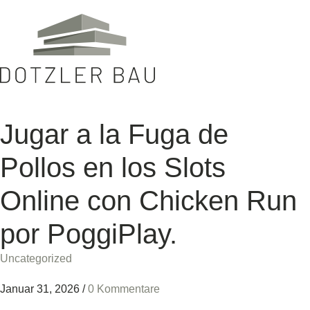
Jugar a la Fuga de
Pollos en los Slots
Online con Chicken Run
por PoggiPlay.
Uncategorized
Januar 31, 2026
/
0 Kommentare