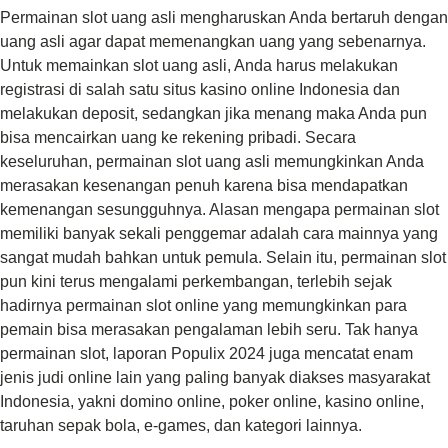
Permainan slot uang asli mengharuskan Anda bertaruh dengan
uang asli agar dapat memenangkan uang yang sebenarnya.
Untuk memainkan slot uang asli, Anda harus melakukan
registrasi di salah satu situs kasino online Indonesia dan
melakukan deposit, sedangkan jika menang maka Anda pun
bisa mencairkan uang ke rekening pribadi. Secara
keseluruhan, permainan slot uang asli memungkinkan Anda
merasakan kesenangan penuh karena bisa mendapatkan
kemenangan sesungguhnya. Alasan mengapa permainan slot
memiliki banyak sekali penggemar adalah cara mainnya yang
sangat mudah bahkan untuk pemula. Selain itu, permainan slot
pun kini terus mengalami perkembangan, terlebih sejak
hadirnya permainan slot online yang memungkinkan para
pemain bisa merasakan pengalaman lebih seru. Tak hanya
permainan slot, laporan Populix 2024 juga mencatat enam
jenis judi online lain yang paling banyak diakses masyarakat
Indonesia, yakni domino online, poker online, kasino online,
taruhan sepak bola, e-games, dan kategori lainnya.