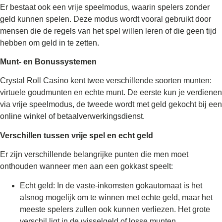
Er bestaat ook een vrije speelmodus, waarin spelers zonder
geld kunnen spelen. Deze modus wordt vooral gebruikt door
mensen die de regels van het spel willen leren of die geen tijd
hebben om geld in te zetten.
Munt- en Bonussystemen
Crystal Roll Casino kent twee verschillende soorten munten:
virtuele goudmunten en echte munt. De eerste kun je verdienen
via vrije speelmodus, de tweede wordt met geld gekocht bij een
online winkel of betaalverwerkingsdienst.
Verschillen tussen vrije spel en echt geld
Er zijn verschillende belangrijke punten die men moet
onthouden wanneer men aan een gokkast speelt:
Echt geld: In de vaste-inkomsten gokautomaat is het
alsnog mogelijk om te winnen met echte geld, maar het
meeste spelers zullen ook kunnen verliezen. Het grote
verschil ligt in de wisselgeld of losse munten.