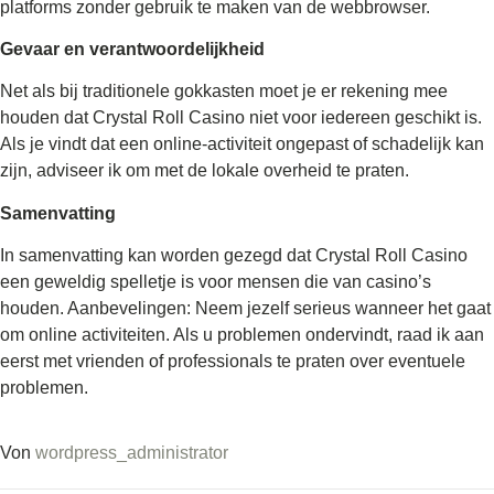
platforms zonder gebruik te maken van de webbrowser.
Gevaar en verantwoordelijkheid
Net als bij traditionele gokkasten moet je er rekening mee
houden dat Crystal Roll Casino niet voor iedereen geschikt is.
Als je vindt dat een online-activiteit ongepast of schadelijk kan
zijn, adviseer ik om met de lokale overheid te praten.
Samenvatting
In samenvatting kan worden gezegd dat Crystal Roll Casino
een geweldig spelletje is voor mensen die van casino’s
houden. Aanbevelingen: Neem jezelf serieus wanneer het gaat
om online activiteiten. Als u problemen ondervindt, raad ik aan
eerst met vrienden of professionals te praten over eventuele
problemen.
Von
wordpress_administrator