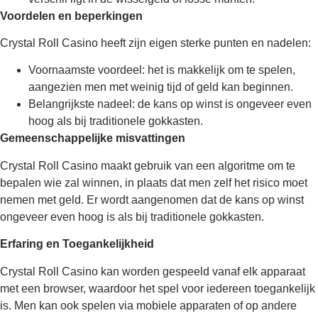
Voordelen en beperkingen
Crystal Roll Casino heeft zijn eigen sterke punten en nadelen:
Voornaamste voordeel: het is makkelijk om te spelen,
aangezien men met weinig tijd of geld kan beginnen.
Belangrijkste nadeel: de kans op winst is ongeveer even
hoog als bij traditionele gokkasten.
Gemeenschappelijke misvattingen
Crystal Roll Casino maakt gebruik van een algoritme om te
bepalen wie zal winnen, in plaats dat men zelf het risico moet
nemen met geld. Er wordt aangenomen dat de kans op winst
ongeveer even hoog is als bij traditionele gokkasten.
Erfaring en Toegankelijkheid
Crystal Roll Casino kan worden gespeeld vanaf elk apparaat
met een browser, waardoor het spel voor iedereen toegankelijk
is. Men kan ook spelen via mobiele apparaten of op andere