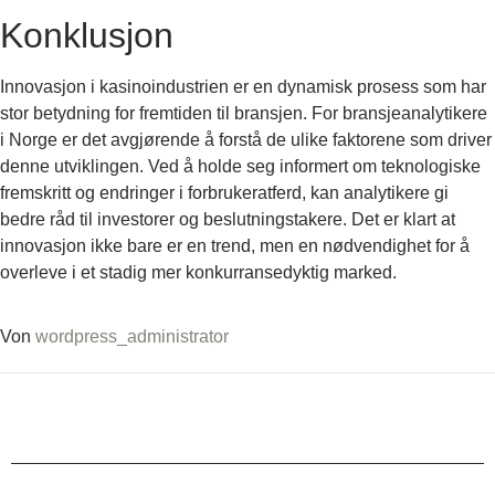
Konklusjon
Innovasjon i kasinoindustrien er en dynamisk prosess som har
stor betydning for fremtiden til bransjen. For bransjeanalytikere
i Norge er det avgjørende å forstå de ulike faktorene som driver
denne utviklingen. Ved å holde seg informert om teknologiske
fremskritt og endringer i forbrukeratferd, kan analytikere gi
bedre råd til investorer og beslutningstakere. Det er klart at
innovasjon ikke bare er en trend, men en nødvendighet for å
overleve i et stadig mer konkurransedyktig marked.
Von
wordpress_administrator