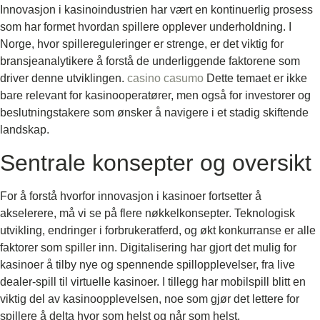
Innovasjon i kasinoindustrien har vært en kontinuerlig prosess
som har formet hvordan spillere opplever underholdning. I
Norge, hvor spillereguleringer er strenge, er det viktig for
bransjeanalytikere å forstå de underliggende faktorene som
driver denne utviklingen.
casino casumo
Dette temaet er ikke
bare relevant for kasinooperatører, men også for investorer og
beslutningstakere som ønsker å navigere i et stadig skiftende
landskap.
Sentrale konsepter og oversikt
For å forstå hvorfor innovasjon i kasinoer fortsetter å
akselerere, må vi se på flere nøkkelkonsepter. Teknologisk
utvikling, endringer i forbrukeratferd, og økt konkurranse er alle
faktorer som spiller inn. Digitalisering har gjort det mulig for
kasinoer å tilby nye og spennende spillopplevelser, fra live
dealer-spill til virtuelle kasinoer. I tillegg har mobilspill blitt en
viktig del av kasinoopplevelsen, noe som gjør det lettere for
spillere å delta hvor som helst og når som helst.