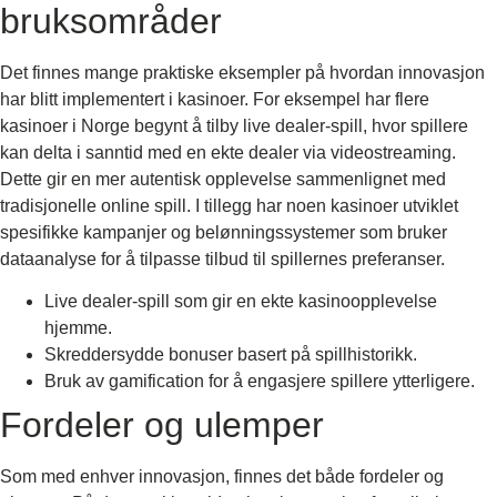
bruksområder
Det finnes mange praktiske eksempler på hvordan innovasjon
har blitt implementert i kasinoer. For eksempel har flere
kasinoer i Norge begynt å tilby live dealer-spill, hvor spillere
kan delta i sanntid med en ekte dealer via videostreaming.
Dette gir en mer autentisk opplevelse sammenlignet med
tradisjonelle online spill. I tillegg har noen kasinoer utviklet
spesifikke kampanjer og belønningssystemer som bruker
dataanalyse for å tilpasse tilbud til spillernes preferanser.
Live dealer-spill som gir en ekte kasinoopplevelse
hjemme.
Skreddersydde bonuser basert på spillhistorikk.
Bruk av gamification for å engasjere spillere ytterligere.
Fordeler og ulemper
Som med enhver innovasjon, finnes det både fordeler og