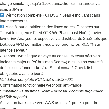
charge simulant jusqu’à 150k transactions simultanées via
scripts JMeter.
Vérification complète PCI DSS niveau 4 incluant scans
internes/externe.
Mise à jour quotidienne des listes noires IP basées sur
Threat Intelligence Feed OTX.\n\nPhase post‑Noël (janvier–
février)\n• Analyse rétrospective via dashboards SaaS tels que
Datadog APM permettant visualiser anomalies >0,.5 % sur
latence serveur.
• Rapport synthétique envoyé au conseil exécutif décrivant
incidents majeurs (« Christmas Scam ») ainsi plans correctifs
définis sous forme ticket Jira Sprint.\n\n### Check‑list
obligatoire avant le jour J
Validation complète PCI DSS & ISO27001
Confirmation fonctionnelle webhook anti‑fraude
Simulation « Christmas Scam » avec faux compte high‐roller
(>€50k deposit)
Activation backup serveur AWS us-east‑1 prête à prendre
surcharge