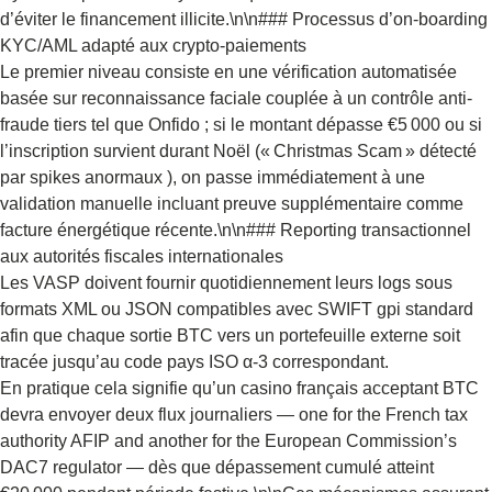
d’éviter le financement illicite.\n\n### Processus d’on‑boarding
KYC/AML adapté aux crypto‑paiements
Le premier niveau consiste en une vérification automatisée
basée sur reconnaissance faciale couplée à un contrôle anti‐
fraude tiers tel que Onfido ; si le montant dépasse €5 000 ou si
l’inscription survient durant Noël (« Christmas Scam » détecté
par spikes anormaux ), on passe immédiatement à une
validation manuelle incluant preuve supplémentaire comme
facture énergétique récente.\n\n### Reporting transactionnel
aux autorités fiscales internationales
Les VASP doivent fournir quotidiennement leurs logs sous
formats XML ou JSON compatibles avec SWIFT gpi standard
afin que chaque sortie BTC vers un portefeuille externe soit
tracée jusqu’au code pays ISO α‑3 correspondant.
En pratique cela signifie qu’un casino français acceptant BTC
devra envoyer deux flux journaliers — one for the French tax
authority AFIP and another for the European Commission’s
DAC7 regulator — dès que dépassement cumulé atteint