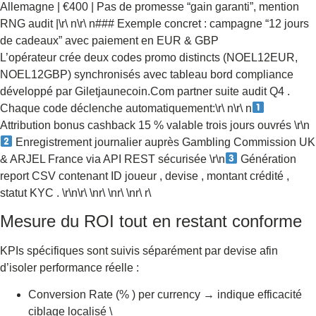
Allemagne | €400 | Pas de promesse “gain garanti”, mention
RNG audit |\r\ n\r\ n### Exemple concret : campagne “12 jours
de cadeaux” avec paiement en EUR & GBP
L’opérateur crée deux codes promo distincts (NOEL12EUR,
NOEL12GBP) synchronisés avec tableau bord compliance
développé par Giletjaunecoin.Com partner suite audit Q4 .
Chaque code déclenche automatiquement:\r\ n\r\ n
Attribution bonus cashback 15 % valable trois jours ouvrés \r\n
Enregistrement journalier auprès Gambling Commission UK
& ARJEL France via API REST sécurisée \r\n
Génération
report CSV contenant ID joueur , devise , montant crédité ,
statut KYC . \r\n\r\ \nr\ \nr\ \nr\ r\
Mesure du ROI tout en restant conforme
KPIs spécifiques sont suivis séparément par devise afin
d’isoler performance réelle :
Conversion Rate (% ) per currency → indique efficacité
ciblage localisé \