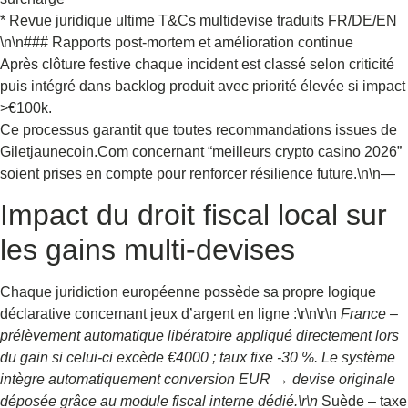
* Revue juridique ultime T&Cs multidevise traduits FR/DE/EN
\n\n### Rapports post‑mortem et amélioration continue
Après clôture festive chaque incident est classé selon criticité
puis intégré dans backlog produit avec priorité élevée si impact
>€100k.
Ce processus garantit que toutes recommandations issues de
Giletjaunecoin.Com concernant “meilleurs crypto casino 2026”
soient prises en compte pour renforcer résilience future.\n\n—
Impact du droit fiscal local sur
les gains multi‑devises
Chaque juridiction européenne possède sa propre logique
déclarative concernant jeux d’argent en ligne :\r\n\r\n
France –
prélèvement automatique libératoire appliqué directement lors
du gain si celui-ci excède €4000 ; taux fixe ‑30 %. Le système
intègre automatiquement conversion EUR → devise originale
déposée grâce au module fiscal interne dédié.\r\n
Suède – taxe