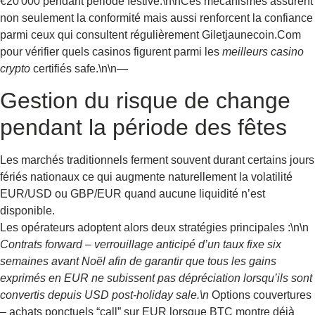
€20 000 pendant période festive.\n\nCes mécanismes assurent
non seulement la conformité mais aussi renforcent la confiance
parmi ceux qui consultent régulièrement Giletjaunecoin.Com
pour vérifier quels casinos figurent parmi les
meilleurs casino
crypto
certifiés safe.\n\n—
Gestion du risque de change
pendant la période des fêtes
Les marchés traditionnels ferment souvent durant certains jours
fériés nationaux ce qui augmente naturellement la volatilité
EUR/USD ou GBP/EUR quand aucune liquidité n’est
disponible.
Les opérateurs adoptent alors deux stratégies principales :\n\n
Contrats forward – verrouillage anticipé d’un taux fixe six
semaines avant Noël afin de garantir que tous les gains
exprimés en EUR ne subissent pas dépréciation lorsqu’ils sont
convertis depuis USD post‑holiday sale.\n
Options couvertures
– achats ponctuels “call” sur EUR lorsque BT​C montre déjà