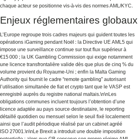
chaque acteur se positionne vis-à-vis des normes AML/KYC.
Enjeux réglementaires globaux
L’Europe regroupe trois cadres majeurs qui guident toutes les
opérations iGaming pendant Noël : la Directive UE AML5 qui
impose une surveillance continue sur tout flux supérieur à
€15 000 ; la UK Gambling Commission qui exige notamment
une licence transfrontalière valide dès que plus de cinq % du
volume provient du Royaume‑Uni ; enfin la Malta Gaming
Authority qui fournit le cadre “remote gambling” autorisant
l’utilisation simultanée de fiat et crypto tant que le VASP est
enregistré auprès du registre national maltais.\n\nLes
obligations communes incluent toujours l’obtention d’une
licence adaptée au pays source·destinataire, le reporting
détaillé quotidien ou mensuel selon le seuil fixé localement
ainsi que l’audit périodique réalisé par un cabinet agréé
ISO 27001.\n\nLe Brexit a introduit une double imposition
potentielle : alors que GB conserve son propre régime AML