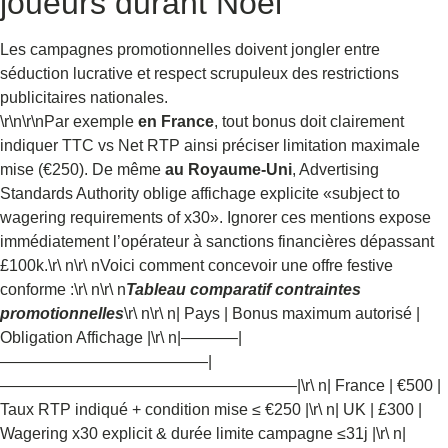
joueurs durant Noël
Les campagnes promotionnelles doivent jongler entre
séduction lucrative et respect scrupuleux des restrictions
publicitaires nationales.
\r\n\r\nPar exemple
en France
, tout bonus doit clairement
indiquer TTC vs Net RTP ainsi préciser limitation maximale
mise (€250). De même
au Royaume-Uni
, Advertising
Standards Authority oblige affichage explicite «​subject to
wagering requirements of x30​». Ignorer ces mentions expose
immédiatement l’opérateur à sanctions financières dépassant
£100k.\r\ n\r\ nVoici comment concevoir une offre festive
conforme :\r\ n\r\ n
Tableau comparatif contraintes
promotionnelles
\r\ n\r\ n| Pays | Bonus maximum autorisé |
Obligation Affichage |\r\ n|———–|
—————————————|
——————————————————–|\r\ n| France | €500 |
Taux RTP indiqué + condition mise ≤ €250 |\r\ n| UK | £300 |
Wagering x30 explicit & durée limite campagne ≤31j |\r\ n|