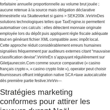
forfaitaire annuelle proportionnelle au volume brut jouée ;
aucune retenue à la source mais obligation déclarative
trimestrielle via Skatteverket si gains > SEK200k .\r\n\r\nDes
solutions technologiques telles que TaxEngine.io permettent
automatiser ces calculs : elles détectent monnaie originale
employée lors du dépôt puis appliquent règle fiscale adéquate
tout en générant fichier XML compatible avec impôt local.
Cette approche réduit considérablement erreurs humaines
signalées fréquemment par auditeurs externes citant “mauvaise
classification devise”.\r\n\r\nEn s’appuyant régulièrement sur
Giletjaunecoin.Com comme source comparative (« casino
français crypto », « casino crypto liste »), operator peut choisir
fournisseurs offrant intégration native SCA+taxe auto­calculée
dès première partie festive.\r\n\r\n—
Stratégies marketing
conformes pour attirer les