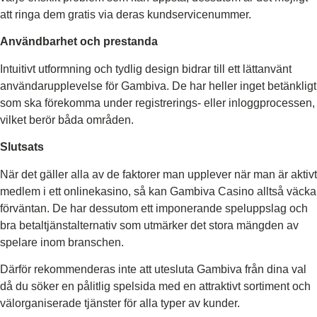
att ringa dem gratis via deras kundservicenummer.
Användbarhet och prestanda
Intuitivt utformning och tydlig design bidrar till ett lättanvänt
användarupplevelse för Gambiva. De har heller inget betänkligt
som ska förekomma under registrerings- eller inloggprocessen,
vilket berör båda områden.
Slutsats
När det gäller alla av de faktorer man upplever när man är aktivt
medlem i ett onlinekasino, så kan Gambiva Casino alltså väcka
förväntan. De har dessutom ett imponerande speluppslag och
bra betaltjänstalternativ som utmärker det stora mängden av
spelare inom branschen.
Därför rekommenderas inte att utesluta Gambiva från dina val
då du söker en pålitlig spelsida med en attraktivt sortiment och
välorganiserade tjänster för alla typer av kunder.