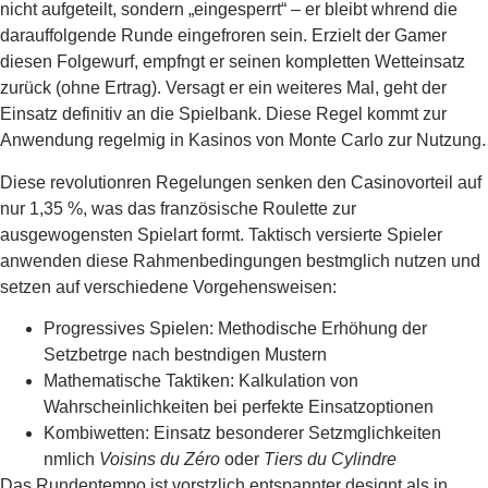
nicht aufgeteilt, sondern „eingesperrt“ – er bleibt whrend die
darauffolgende Runde eingefroren sein. Erzielt der Gamer
diesen Folgewurf, empfngt er seinen kompletten Wetteinsatz
zurück (ohne Ertrag). Versagt er ein weiteres Mal, geht der
Einsatz definitiv an die Spielbank. Diese Regel kommt zur
Anwendung regelmig in Kasinos von Monte Carlo zur Nutzung.
Diese revolutionren Regelungen senken den Casinovorteil auf
nur 1,35 %, was das französische Roulette zur
ausgewogensten Spielart formt. Taktisch versierte Spieler
anwenden diese Rahmenbedingungen bestmglich nutzen und
setzen auf verschiedene Vorgehensweisen:
Progressives Spielen: Methodische Erhöhung der
Setzbetrge nach bestndigen Mustern
Mathematische Taktiken: Kalkulation von
Wahrscheinlichkeiten bei perfekte Einsatzoptionen
Kombiwetten: Einsatz besonderer Setzmglichkeiten
nmlich
Voisins du Zéro
oder
Tiers du Cylindre
Das Rundentempo ist vorstzlich entspannter designt als in