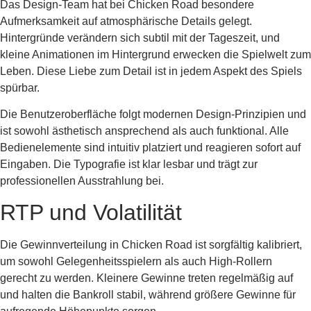
Das Design-Team hat bei Chicken Road besondere
Aufmerksamkeit auf atmosphärische Details gelegt.
Hintergründe verändern sich subtil mit der Tageszeit, und
kleine Animationen im Hintergrund erwecken die Spielwelt zum
Leben. Diese Liebe zum Detail ist in jedem Aspekt des Spiels
spürbar.
Die Benutzeroberfläche folgt modernen Design-Prinzipien und
ist sowohl ästhetisch ansprechend als auch funktional. Alle
Bedienelemente sind intuitiv platziert und reagieren sofort auf
Eingaben. Die Typografie ist klar lesbar und trägt zur
professionellen Ausstrahlung bei.
RTP und Volatilität
Die Gewinnverteilung in Chicken Road ist sorgfältig kalibriert,
um sowohl Gelegenheitsspielern als auch High-Rollern
gerecht zu werden. Kleinere Gewinne treten regelmäßig auf
und halten die Bankroll stabil, während größere Gewinne für