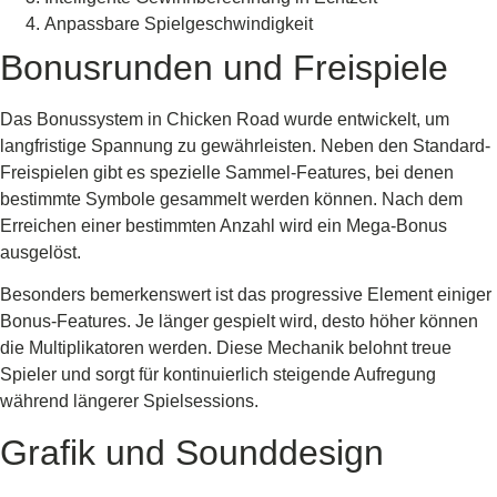
Anpassbare Spielgeschwindigkeit
Bonusrunden und Freispiele
Das Bonussystem in Chicken Road wurde entwickelt, um
langfristige Spannung zu gewährleisten. Neben den Standard-
Freispielen gibt es spezielle Sammel-Features, bei denen
bestimmte Symbole gesammelt werden können. Nach dem
Erreichen einer bestimmten Anzahl wird ein Mega-Bonus
ausgelöst.
Besonders bemerkenswert ist das progressive Element einiger
Bonus-Features. Je länger gespielt wird, desto höher können
die Multiplikatoren werden. Diese Mechanik belohnt treue
Spieler und sorgt für kontinuierlich steigende Aufregung
während längerer Spielsessions.
Grafik und Sounddesign