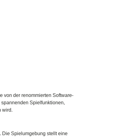
ie von der renommierten Software-
s spannenden Spielfunktionen,
 wird.
. Die Spielumgebung stellt eine