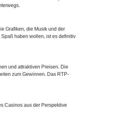
nterwegs.
ie Grafiken, die Musik und der
paß haben wollen, ist es definitiv
en und attraktiven Preisen. Die
chkeiten zum Gewinnen. Das RTP-
es Casinos aus der Perspektive