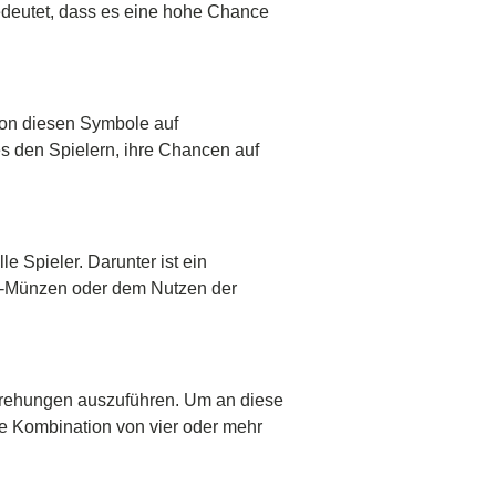
edeutet, dass es eine hohe Chance
von diesen Symbole auf
es den Spielern, ihre Chancen auf
e Spieler. Darunter ist ein
ll-Münzen oder dem Nutzen der
e Drehungen auszuführen. Um an diese
e Kombination von vier oder mehr