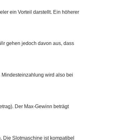
r ein Vorteil darstellt. Ein höherer
. Wir gehen jedoch davon aus, dass
s Mindesteinzahlung wird also bei
Betrag). Der Max-Gewinn beträgt
. Die Slotmaschine ist kompatibel