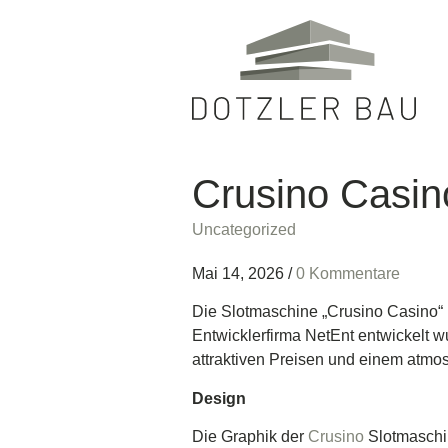
Crusino Casin
Uncategorized
Mai 14, 2026
/
0 Kommentare
Die Slotmaschine „Crusino Casino“ 
Entwicklerfirma NetEnt entwickelt 
attraktiven Preisen und einem atmos
Design
Die Graphik der
Crusino
Slotmaschin