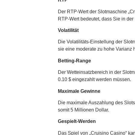
Der RTP-Wert der Slotmaschine „Crusi
RTP-Wert bedeutet, dass Sie in der
Volatilität
Die Volatilitäts-Einstellung der Slo
sie eine moderate zu hohe Varianz h
Betting-Range
Der Wetteinsatzbereich in der Slotm
0.10 $ eingezahlt werden müssen.
Maximale Gewinne
Die maximale Auszahlung des Slots is
somit 5 Millionen Dollar.
Gespielt-Werden
Das Spiel von „Cruisino Casino“ kan