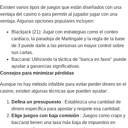
Existen varios tipos de juegos que están diseñados con una
ventaja del casino o para permitir al jugador jugar con una
ventaja. Algunas opciones populares incluyen:
Blackjack (21): Jugar con estrategias como el conteo
cardíaco, la paradoja de Martingale y la regla de la base
de 3 puede darle a las personas un mayor control sobre
sus cartas.
Baccarat: Utilizando la táctica de "banca en favor" puede
ayudar a ganancias significativas.
Consejos para minimizar pérdidas
Aunque no hay método infalible para evitar perder dinero en el
casino, existen algunas técnicas que pueden ayudar:
Defina un presupuesto
: Establezca una cantidad de
dinero específica para apostar y respete esa cantidad.
Elige juegos con baja comisión
: Juegos como craps y
baccarat tienen una tasa más baja de impuestos en