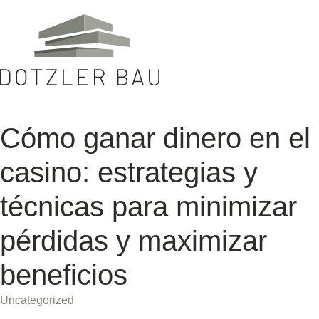
Cómo ganar dinero en el
casino: estrategias y
técnicas para minimizar
pérdidas y maximizar
beneficios
Uncategorized