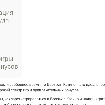
рация
win
игры
онусов
ести свободное время, то Boostwin Казино – это идеально
окий спектр игр и привлекательных бонусов.
, как зарегистрироваться в Boostwin Казино и начать игра
 чтобы вы могли начать играть как можно скорее.