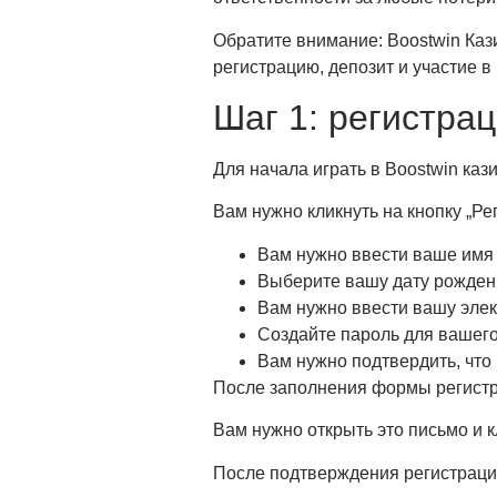
Обратите внимание: Boostwin Каз
регистрацию, депозит и участие в
Шаг 1: регистрац
Для начала играть в Boostwin каз
Вам нужно кликнуть на кнопку „Ре
Вам нужно ввести ваше имя
Выберите вашу дату рожден
Вам нужно ввести вашу элек
Создайте пароль для вашего
Вам нужно подтвердить, что 
После заполнения формы регистр
Вам нужно открыть это письмо и 
После подтверждения регистрации,