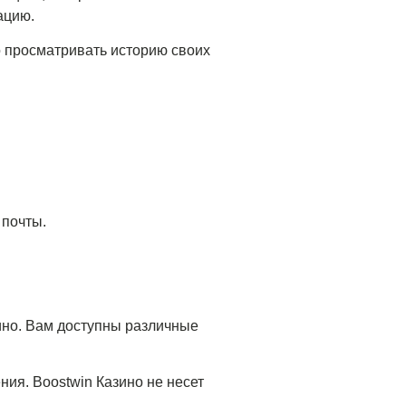
ацию.
о просматривать историю своих
 почты.
зино. Вам доступны различные
ния. Boostwin Казино не несет