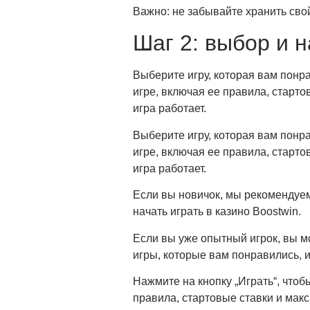
Важно: не забывайте хранить свой
Шаг 2: выбор и 
Выберите игру, которая вам понра
игре, включая ее правила, старт
игра работает.
Выберите игру, которая вам понра
игре, включая ее правила, старт
игра работает.
Если вы новичок, мы рекомендуем 
начать играть в казино Boostwin.
Если вы уже опытный игрок, вы мо
игры, которые вам понравились, и
Нажмите на кнопку „Играть“, чтоб
правила, стартовые ставки и макс