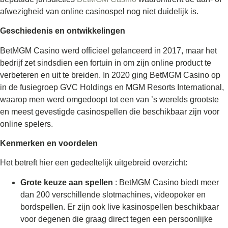
afwezigheid van online casinospel nog niet duidelijk is.
Geschiedenis en ontwikkelingen
BetMGM Casino werd officieel gelanceerd in 2017, maar het
bedrijf zet sindsdien een fortuin in om zijn online product te
verbeteren en uit te breiden. In 2020 ging BetMGM Casino op
in de fusiegroep GVC Holdings en MGM Resorts International,
waarop men werd omgedoopt tot een van ’s werelds grootste
en meest gevestigde casinospellen die beschikbaar zijn voor
online spelers.
Kenmerken en voordelen
Het betreft hier een gedeeltelijk uitgebreid overzicht:
Grote keuze aan spellen
: BetMGM Casino biedt meer
dan 200 verschillende slotmachines, videopoker en
bordspellen. Er zijn ook live kasinospellen beschikbaar
voor degenen die graag direct tegen een persoonlijke