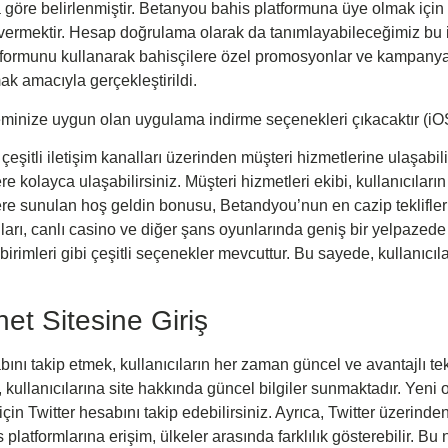
rına göre belirlenmiştir. Betanyou bahis platformuna üye olmak içi
p vermektir. Hesap doğrulama olarak da tanımlayabileceğimiz bu
tformunu kullanarak bahisçilere özel promosyonlar ve kampanyala
k amacıyla gerçekleştirildi.
teminize uygun olan uygulama indirme seçenekleri çıkacaktır (iO
 çeşitli iletişim kanalları üzerinden müşteri hizmetlerine ulaşabi
re kolayca ulaşabilirsiniz. Müşteri hizmetleri ekibi, kullanıcıların s
e sunulan hoş geldin bonusu, Betandyou’nun en cazip teklifleri
nları, canlı casino ve diğer şans oyunlarında geniş bir yelpazede
birimleri gibi çeşitli seçenekler mevcuttur. Bu sayede, kullanıcıl
et Sitesine Giriş
nı takip etmek, kullanıcıların her zaman güncel ve avantajlı tekl
kullanıcılarına site hakkında güncel bilgiler sunmaktadır. Yeni
in Twitter hesabını takip edebilirsiniz. Ayrıca, Twitter üzerinden
 platformlarına erişim, ülkeler arasında farklılık gösterebilir. B