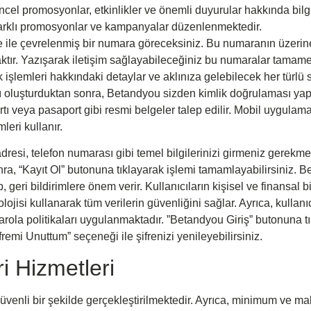
ncel promosyonlar, etkinlikler ve önemli duyurular hakkında bilgi 
arklı promosyonlar ve kampanyalar düzenlenmektedir.
ve ile çevrelenmiş bir numara göreceksiniz. Bu numaranın üzeri
aktır. Yazışarak iletişim sağlayabileceğiniz bu numaralar tamame
k işlemleri hakkındaki detaylar ve aklınıza gelebilecek her türlü 
nızı oluşturduktan sonra, Betandyou sizden kimlik doğrulaması yap
rtı veya pasaport gibi resmi belgeler talep edilir. Mobil uygulama,
leri kullanır.
resi, telefon numarası gibi temel bilgilerinizi girmeniz gerekmek
nra, “Kayıt Ol” butonuna tıklayarak işlemi tamamlayabilirsiniz. 
p, geri bildirimlere önem verir. Kullanıcıların kişisel ve finansal 
olojisi kullanarak tüm verilerin güvenliğini sağlar. Ayrıca, kullanı
rola politikaları uygulanmaktadır. ”Betandyou Giriş” butonuna tıkl
ifremi Unuttum” seçeneği ile şifrenizi yenileyebilirsiniz.
 Hizmetleri
 güvenli bir şekilde gerçekleştirilmektedir. Ayrıca, minimum ve