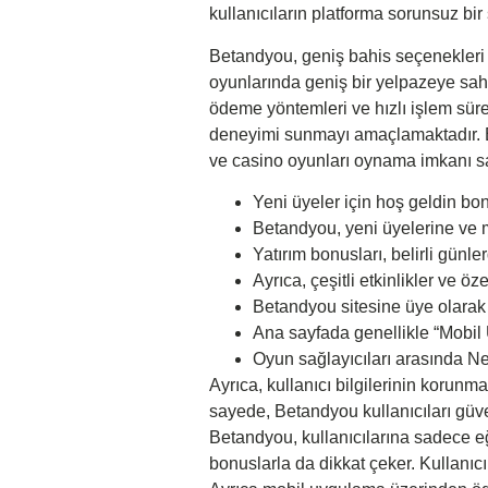
kullanıcıların platforma sorunsuz bir
Betandyou, geniş bahis seçenekleri 
oyunlarında geniş bir yelpazeye sahip
ödeme yöntemleri ve hızlı işlem sürel
deneyimi sunmayı amaçlamaktadır. B
ve casino oyunları oynama imkanı s
Yeni üyeler için hoş geldin bonu
Betandyou, yeni üyelerine ve m
Yatırım bonusları, belirli günl
Ayrıca, çeşitli etkinlikler ve 
Betandyou sitesine üye olarak
Ana sayfada genellikle “Mobil 
Oyun sağlayıcıları arasında N
Ayrıca, kullanıcı bilgilerinin korunm
sayede, Betandyou kullanıcıları güve
Betandyou, kullanıcılarına sadece e
bonuslarla da dikkat çeker. Kullanıcıl