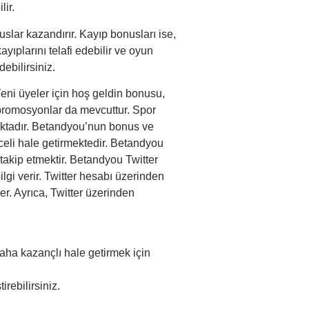
lir.
uslar kazandırır. Kayıp bonusları ise,
ayıplarını telafi edebilir ve oyun
ebilirsiniz.
eni üyeler için hoş geldin bonusu,
en promosyonlar da mevcuttur. Spor
maktadır. Betandyou’nun bonus ve
eli hale getirmektedir. Betandyou
takip etmektir. Betandyou Twitter
lgi verir. Twitter hesabı üzerinden
er. Ayrıca, Twitter üzerinden
aha kazançlı hale getirmek için
rebilirsiniz.