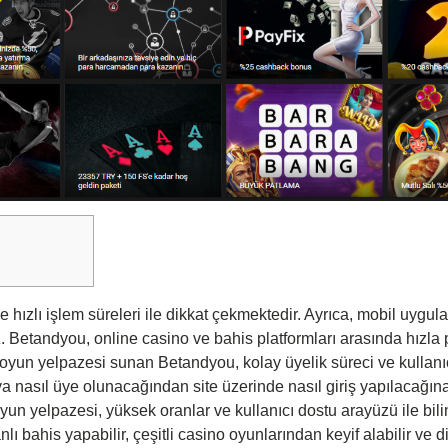
 hızlı işlem süreleri ile dikkat çekmektedir. Ayrıca, mobil uyg
 Betandyou, online casino ve bahis platformları arasında hızla p
r oyun yelpazesi sunan Betandyou, kolay üyelik süreci ve kullanıc
nasıl üye olunacağından site üzerinde nasıl giriş yapılacağına 
yun yelpazesi, yüksek oranlar ve kullanıcı dostu arayüzü ile bili
lı bahis yapabilir, çeşitli casino oyunlarından keyif alabilir ve 