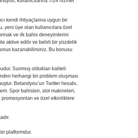
andyou, kullanıcılarına 7/24 hizmet
cı kendi ihtiyaçlarına uygun bir
u, yeni üye olan kullanıcılara özel
ırmak ve ilk bahis deneyimlerini
 aktive edilir ve belirli bir yüzdelik
 bonus kazanabilirsiniz. Bu bonusu
mudur. Sunmuş oldukları kaliteli
sinden herhangi bir problem oluşması
muştur. Betandyou’un Twitter hesabı,
erir. Spor bahisleri, slot makineleri,
 promosyonları ve özel etkinliklere
adır.
bir platformdur.