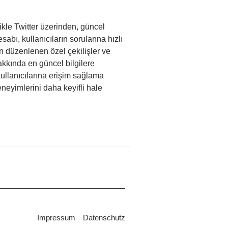
ikle Twitter üzerinden, güncel
abı, kullanıcıların sorularına hızlı
n düzenlenen özel çekilişler ve
akkında en güncel bilgilere
kullanıcılarına erişim sağlama
neyimlerini daha keyifli hale
Impressum
Datenschutz