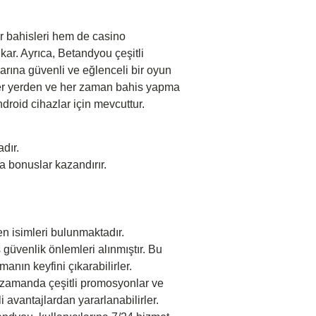
or bahisleri hem de casino
kar. Ayrıca, Betandyou çeşitli
larına güvenli ve eğlenceli bir oyun
her yerden ve her zaman bahis yapma
oid cihazlar için mevcuttur.
dır.
ra bonuslar kazandırır.
n isimleri bulunmaktadır.
 güvenlik önlemleri alınmıştır. Bu
nın keyfini çıkarabilirler.
 zamanda çeşitli promosyonlar ve
i avantajlardan yararlanabilirler.