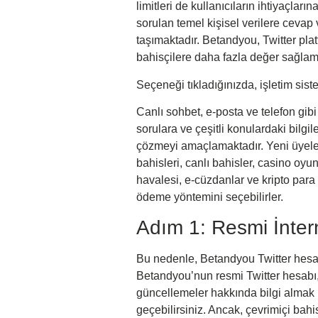
limitleri de kullanıcıların ihtiyaçla
sorulan temel kişisel verilere ceva
taşımaktadır. Betandyou, Twitter pla
bahisçilere daha fazla değer sağlama
Seçeneği tıkladığınızda, işletim sis
Canlı sohbet, e-posta ve telefon gibi
sorulara ve çeşitli konulardaki bilgile
çözmeyi amaçlamaktadır. Yeni üyeler
bahisleri, canlı bahisler, casino oyu
havalesi, e-cüzdanlar ve kripto para 
ödeme yöntemini seçebilirler.
Adım 1: Resmi İntern
Bu nedenle, Betandyou Twitter hesabı
Betandyou’nun resmi Twitter hesabı, 
güncellemeler hakkında bilgi almak iç
geçebilirsiniz. Ancak, çevrimiçi bahis