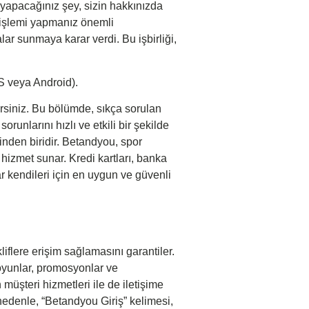
n yapacağınız şey, sizin hakkınızda
 işlemi yapmanız önemli
r sunmaya karar verdi. Bu işbirliği,
S veya Android).
lirsiniz. Bu bölümde, sıkça sorulan
orunlarını hızlı ve etkili bir şekilde
nden biridir. Betandyou, spor
 hizmet sunar. Kredi kartları, banka
ar kendileri için en uygun ve güvenli
iflere erişim sağlamasını garantiler.
 oyunlar, promosyonlar ve
 müşteri hizmetleri ile de iletişime
u nedenle, “Betandyou Giriş” kelimesi,