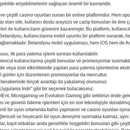
 şekilde erişebilmelerini sağlayan önemli bir kavramdır.
ve çeşitli casino oyunları sunan bir online platformdur. Hem sp
 olan site, kullanıcı dostu arayüzü ve cazip bonusları ile öne çı
eri ile kullanıcıların güvenini kazanmıştır. Bu platform, kullanıcı
etandyou, kullanıcılarına mobil uyumlu bir platform sunarak, 
ağlamaktadır. Betandyou mobil uygulaması, hem iOS hem de Andr
su, ilk para yatırma işlemi sonrası kullanılabilir.
evcut kullanıcılarına çeşitli bonuslar ve promosyonlar sunmakta
erde veya özel etkinliklerde yapılan para yatırma işlemlerine ekst
özel günler için düzenlenen promosyonlar da mevcuttur.
 beraberinde birçok avantajı da yakalamış olursunuz.
Uygulama İndir” gibi bir seçenek bulacaksınız.
etEnt, Microgaming ve Evolution Gaming gibi sektörün önde gele
ası ve güvenli ödeme işlemleri için en son teknolojiyle donatılmış
nli bir oyun ortamında bahis yapmanın ve casino oyunları oynama
ğlenceli ve heyecanlı bir oyun deneyimi sunmakla kalmaz, aynı
ar, kayıt oldukları anda genellikle hoşgeldin bonusları gibi çeşitl