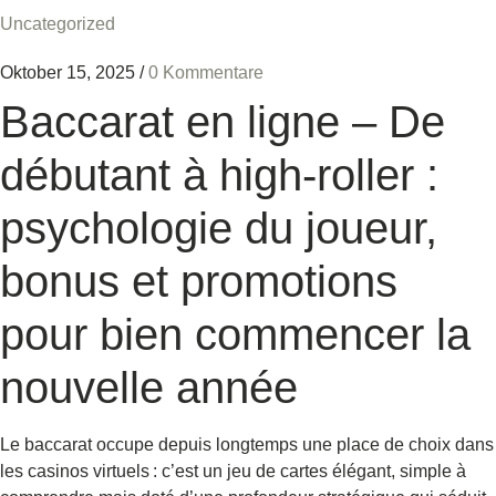
Uncategorized
Oktober 15, 2025
/
0 Kommentare
Baccarat en ligne – De
débutant à high‑roller :
psychologie du joueur,
bonus et promotions
pour bien commencer la
nouvelle année
Le baccarat occupe depuis longtemps une place de choix dans
les casinos virtuels : c’est un jeu de cartes élégant, simple à