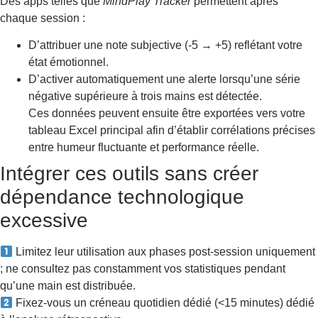
Des apps telles que
MindPlay Tracker
permettent après
chaque session :
D’attribuer une note subjective (-5 → +5) reflétant votre
état émotionnel.
D’activer automatiquement une alerte lorsqu’une série
négative supérieure à trois mains est détectée.
Ces données peuvent ensuite être exportées vers votre
tableau Excel principal afin d’établir corrélations précises
entre humeur fluctuante et performance réelle.
Intégrer ces outils sans créer
dépendance technologique
excessive
Limitez leur utilisation aux phases post‐session uniquement
; ne consultez pas constamment vos statistiques pendant
qu’une main est distribuée.
Fixez-vous un créneau quotidien dédié (<15 minutes) dédié