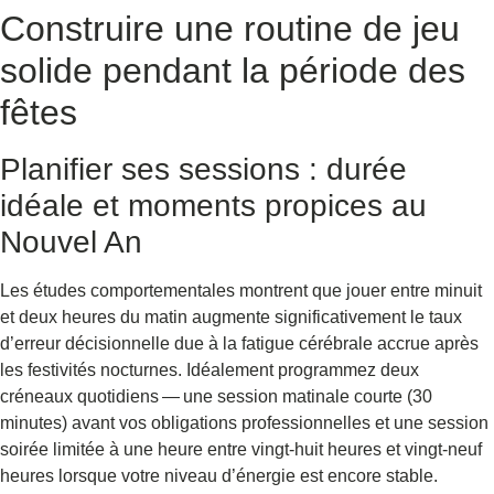
Construire une routine de jeu
solide pendant la période des
fêtes
Planifier ses sessions : durée
idéale et moments propices au
Nouvel An
Les études comportementales montrent que jouer entre minuit
et deux heures du matin augmente significativement le taux
d’erreur décisionnelle due à la fatigue cérébrale accrue après
les festivités nocturnes. Idéalement programmez deux
créneaux quotidiens — une session matinale courte (30
minutes) avant vos obligations professionnelles et une session
soirée limitée à une heure entre vingt-huit heures et vingt-neuf
heures lorsque votre niveau d’énergie est encore stable.