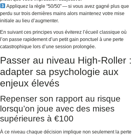
Appliquez la règle “50/50” — si vous avez gagné plus que
perdu sur trois dernières mains alors maintenez votre mise
initiale au lieu d’augmenter.
En suivant ces principes vous éviterez l’écueil classique où
l’on passe rapidement d’un petit gain ponctuel à une perte
catastrophique lors d’une session prolongée.
Passer au niveau High‑Roller :
adapter sa psychologie aux
enjeux élevés
Repenser son rapport au risque
lorsqu’on joue avec des mises
supérieures à €100
À ce niveau chaque décision implique non seulement la perte