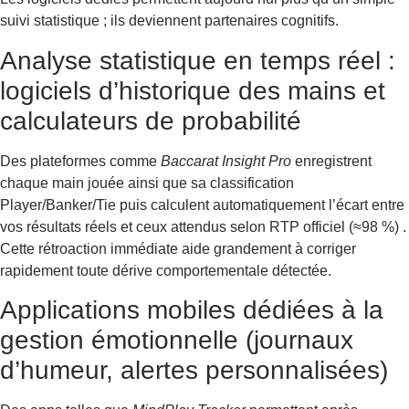
suivi statistique ; ils deviennent partenaires cognitifs.
Analyse statistique en temps réel :
logiciels d’historique des mains et
calculateurs de probabilité
Des plateformes comme
Baccarat Insight Pro
enregistrent
chaque main jouée ainsi que sa classification
Player/Banker/Tie puis calculent automatiquement l’écart entre
vos résultats réels et ceux attendus selon RTP officiel (≈98 %) .
Cette rétroaction immédiate aide grandement à corriger
rapidement toute dérive comportementale détectée.
Applications mobiles dédiées à la
gestion émotionnelle (journaux
d’humeur, alertes personnalisées)