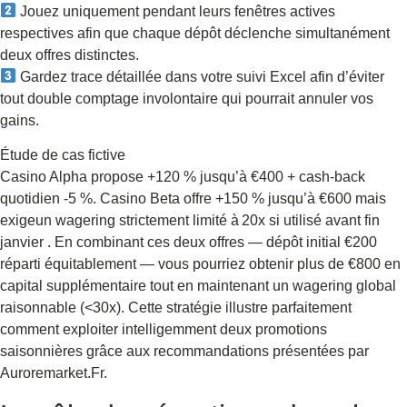
Jouez uniquement pendant leurs fenêtres actives
respectives afin que chaque dépôt déclenche simultanément
deux offres distinctes.
Gardez trace détaillée dans votre suivi Excel afin d’éviter
tout double comptage involontaire qui pourrait annuler vos
gains.
Étude de cas fictive
Casino Alpha propose +120 % jusqu’à €400 + cash‑back
quotidien ‑5 %. Casino Beta offre +150 % jusqu’à €600 mais
exigeun wagering strictement limité à 20x si utilisé avant fin
janvier . En combinant ces deux offres — dépôt initial €200
réparti équitablement — vous pourriez obtenir plus de €800 en
capital supplémentaire tout en maintenant un wagering global
raisonnable (<30x). Cette stratégie illustre parfaitement
comment exploiter intelligemment deux promotions
saisonnières grâce aux recommandations présentées par
Auroremarket.Fr.