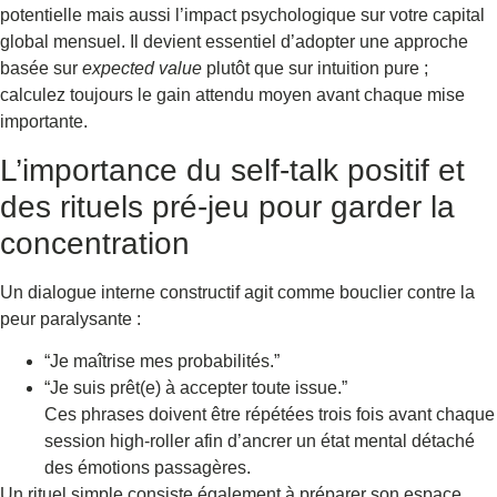
potentielle mais aussi l’impact psychologique sur votre capital
global mensuel. Il devient essentiel d’adopter une approche
basée sur
expected value
plutôt que sur intuition pure ;
calculez toujours le gain attendu moyen avant chaque mise
importante.
L’importance du self‑talk positif et
des rituels pré‑jeu pour garder la
concentration
Un dialogue interne constructif agit comme bouclier contre la
peur paralysante :
“Je maîtrise mes probabilités.”
“Je suis prêt(e) à accepter toute issue.”
Ces phrases doivent être répétées trois fois avant chaque
session high‑roller afin d’ancrer un état mental détaché
des émotions passagères.
Un rituel simple consiste également à préparer son espace