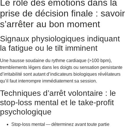
Le rôle des émotions dans la
prise de décision finale : savoir
s’arrêter au bon moment
Signaux physiologiques indiquant
la fatigue ou le tilt imminent
Une hausse soudaine du rythme cardiaque (>100 bpm),
tremblements légers dans les doigts ou sensation persistante
d’irritabilité sont autant d’indicateurs biologiques révélateurs
qu’il faut interrompre immédiatement sa session.
Techniques d’arrêt volontaire : le
stop‑loss mental et le take‑profit
psychologique
Stop‑loss mental — déterminez avant toute partie