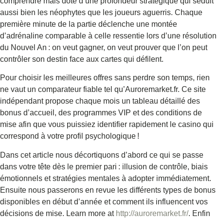
comprendre mais doté d’une profondeur stratégique qui séduit
aussi bien les néophytes que les joueurs aguerris. Chaque
première minute de la partie déclenche une montée
d’adrénaline comparable à celle ressentie lors d’une résolution
du Nouvel An : on veut gagner, on veut prouver que l’on peut
contrôler son destin face aux cartes qui défilent.
Pour choisir les meilleures offres sans perdre son temps, rien
ne vaut un comparateur fiable tel qu’Auroremarket.fr. Ce site
indépendant propose chaque mois un tableau détaillé des
bonus d’accueil, des programmes VIP et des conditions de
mise afin que vous puissiez identifier rapidement le casino qui
correspond à votre profil psychologique !
Dans cet article nous décortiquons d’abord ce qui se passe
dans votre tête dès le premier pari : illusion de contrôle, biais
émotionnels et stratégies mentales à adopter immédiatement.
Ensuite nous passerons en revue les différents types de bonus
disponibles en début d’année et comment ils influencent vos
décisions de mise. Learn more at
http://auroremarket.fr/
. Enfin