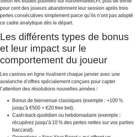
Selon les études publiées sur Auroremarket.Fr, plus de trente
pour cent des joueurs abandonnent leur session après trois
pertes consécutives simplement parce qu’ils n’ont pas adopté
ce cadre analytique dès le départ.
Les différents types de bonus
et leur impact sur le
comportement du joueur
Les casinos en ligne rivalisent chaque janvier avec une
avalanche d’offres spécialement conçues pour capter
l’attention des résolutions nouvelles années :
Bonus de bienvenue classiques (exemple : +100 %
jusqu’à €500 + €20 free bet).
Cash‑back quotidien ou hebdomadaire (exemple :
récupérez jusqu’à 10 % des pertes nettes sur vos parties
baccarat).