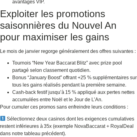
avantages VIP.
Exploiter les promotions
saisonnières du Nouvel An
pour maximiser les gains
Le mois de janvier regorge généralement des offres suivantes :
Tournois “New Year Baccarat Blitz” avec prize pool
partagé selon classement quotidien.
Bonus “January Boost” offrant +25 % supplémentaires sur
tous les gains réalisés pendant la première semaine.
Cash‑back festif jusqu’à 15 % appliqué aux pertes nettes
accumulées entre Noël et le Jour ­de L’An.
Pour cumuler ces promos sans enfreindre leurs conditions :
Sélectionnez deux casinos dont les exigences cumulatives
restent inférieures à 35x (exemple NovaBaccarat + RoyalDeal
dans notre tableau précédent).