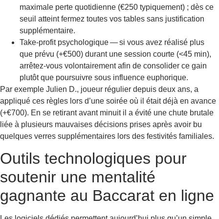
maximale perte quotidienne (€250 typiquement) ; dès ce
seuil atteint fermez toutes vos tables sans justification
supplémentaire.
Take‑profit psychologique — si vous avez réalisé plus
que prévu (+€500) durant une session courte (<45 min),
arrêtez‐vous volontairement afin de consolider ce gain
plutôt que poursuivre sous influence euphorique.
Par exemple Julien D., joueur régulier depuis deux ans, a
appliqué ces règles lors d’une soirée où il était déjà en avance
(+€700). En se retirant avant minuit il a évité une chute brutale
liée à plusieurs mauvaises décisions prises après avoir bu
quelques verres supplémentaires lors des festivités familiales.
Outils technologiques pour
soutenir une mentalité
gagnante au Baccarat en ligne
Les logiciels dédiés permettent aujourd’hui plus qu’un simple