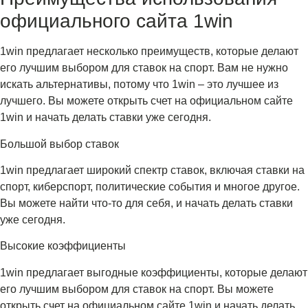
официального сайта 1win
1win предлагает несколько преимуществ, которые делают
его лучшим выбором для ставок на спорт. Вам не нужно
искать альтернативы, потому что 1win – это лучшее из
лучшего. Вы можете открыть счет на официальном сайте
1win и начать делать ставки уже сегодня.
Большой выбор ставок
1win предлагает широкий спектр ставок, включая ставки на
спорт, киберспорт, политические события и многое другое.
Вы можете найти что-то для себя, и начать делать ставки
уже сегодня.
Высокие коэффициенты
1win предлагает выгодные коэффициенты, которые делают
его лучшим выбором для ставок на спорт. Вы можете
открыть счет на официальном сайте 1win и начать делать