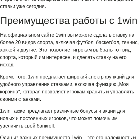
ставки уже сегодня.
Преимущества работы с 1win
На официальном сайте 1win вы можете сделать ставку на
более 20 видов спорта, включая футбол, баскетбол, теннис,
хоккей и другие. Это позволяет игрокам выбрать тот вид
спорта, который им интересен, и сделать ставку на его
исход.
Кроме того, 1win предлагает широкий спектр функций для
удобного управления ставками, включая функцию „Моя
корзина“, которая позволяет игрокам хранить и управлять
своими ставками.
1win также предлагает различные бонусы и акции для
новых и постоянных игроков, что может помочь им
увеличить свой банкroll.
Один из важных преимуществ 1win – это его надежность и