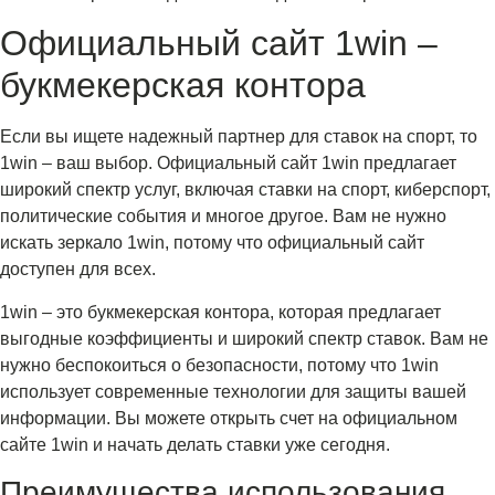
Официальный сайт 1win –
букмекерская контора
Если вы ищете надежный партнер для ставок на спорт, то
1win – ваш выбор. Официальный сайт 1win предлагает
широкий спектр услуг, включая ставки на спорт, киберспорт,
политические события и многое другое. Вам не нужно
искать зеркало 1win, потому что официальный сайт
доступен для всех.
1win – это букмекерская контора, которая предлагает
выгодные коэффициенты и широкий спектр ставок. Вам не
нужно беспокоиться о безопасности, потому что 1win
использует современные технологии для защиты вашей
информации. Вы можете открыть счет на официальном
сайте 1win и начать делать ставки уже сегодня.
Преимущества использования