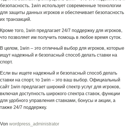
безопасность. 1win использует современные технологии
для защиты данных игроков и обеспечивает безопасность
их транзакций.
Кроме того, 1win предлагает 24/7 поддержку для игроков,
что позволяет им получить помощь в любое время суток.
В целом, 1win – это отличный выбор для игроков, которые
ищут надежный и безопасный способ делать ставки на
спорт.
Если вы ищете надежный и безопасный способ делать
ставки на спорт, то 1win – это ваш выбор. Официальный
сайт 1win предлагает широкий спектр услуг для игроков,
включая доступность широкого спектра ставок, функции
для удобного управления ставками, бонусы и акции, а
также 24/7 поддержку.
Von
wordpress_administrator