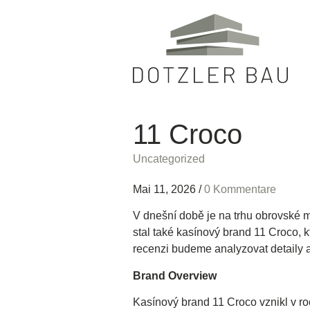
11 Croco
Uncategorized
Mai 11, 2026
/
0 Kommentare
V dnešní době je na trhu obrovské m
stal také kasínový brand 11 Croco, k
recenzi budeme analyzovat detaily a 
Brand Overview
Kasínový brand 11 Croco vznikl v ro