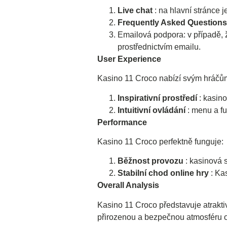
Live chat
: na hlavní stránce 
Frequently Asked Question
Emailová podpora: v případě, ž
prostřednictvím emailu.
User Experience
Kasino 11 Croco nabízí svým hráčům
Inspirativní prostředí
: kasin
Intuitivní ovládání
: menu a f
Performance
Kasino 11 Croco perfektně funguje:
Běžnost provozu
: kasinová 
Stabilní chod online hry
: Ka
Overall Analysis
Kasino 11 Croco představuje atrakt
přirozenou a bezpečnou atmosféru o