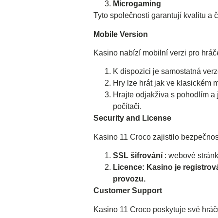
Microgaming
Tyto společnosti garantují kvalitu a
Mobile Version
Kasino nabízí mobilní verzi pro hráč
K dispozici je samostatná verz
Hry lze hrát jak ve klasickém 
Hrajte odjakživa s pohodlím a 
počítači.
Security and License
Kasino 11 Croco zajistilo bezpečnos
SSL šifrování
: webové stránk
Licence: Kasino je registro
provozu.
Customer Support
Kasino 11 Croco poskytuje své hráč