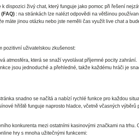
je k dispozici živý chat, který funguje jako pomoc při řešení nejz
s (FAQ)
: na stránkách lze nalézt odpovědi na většinou používa
e máte jinou otázku nebo jste neměli čas využít live chat a bud
 pozitivní uživatelskou zkušenost:
ová atmosféra, která se snaží vyvolávat příjemné pocity zahrání.
unkce jsou jednoduché a přehledné, takže každému hráči je snad
stránka snadno se načítá a nabízí rychlé funkce pro každou situa
sínové hřiště funguje naprosto hladce, včetně včasných výběrů 
ivního konkurenta mezi ostatními kasinovými značkami na trhu
nline hry s mnoha užitečnými funkcemi: