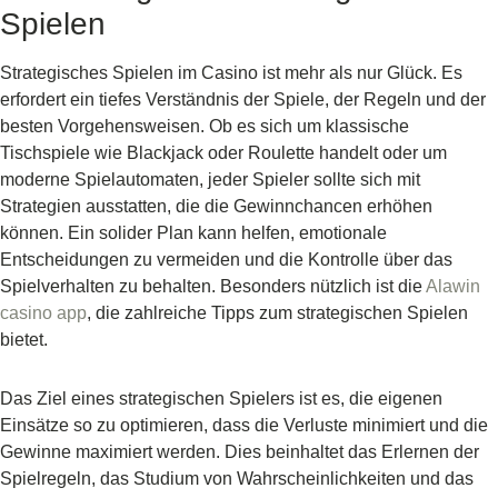
Spielen
Strategisches Spielen im Casino ist mehr als nur Glück. Es
erfordert ein tiefes Verständnis der Spiele, der Regeln und der
besten Vorgehensweisen. Ob es sich um klassische
Tischspiele wie Blackjack oder Roulette handelt oder um
moderne Spielautomaten, jeder Spieler sollte sich mit
Strategien ausstatten, die die Gewinnchancen erhöhen
können. Ein solider Plan kann helfen, emotionale
Entscheidungen zu vermeiden und die Kontrolle über das
Spielverhalten zu behalten. Besonders nützlich ist die
Alawin
casino app
, die zahlreiche Tipps zum strategischen Spielen
bietet.
Das Ziel eines strategischen Spielers ist es, die eigenen
Einsätze so zu optimieren, dass die Verluste minimiert und die
Gewinne maximiert werden. Dies beinhaltet das Erlernen der
Spielregeln, das Studium von Wahrscheinlichkeiten und das