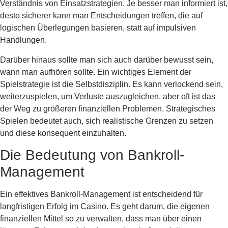
Verständnis von Einsatzstrategien. Je besser man informiert ist,
desto sicherer kann man Entscheidungen treffen, die auf
logischen Überlegungen basieren, statt auf impulsiven
Handlungen.
Darüber hinaus sollte man sich auch darüber bewusst sein,
wann man aufhören sollte. Ein wichtiges Element der
Spielstrategie ist die Selbstdisziplin. Es kann verlockend sein,
weiterzuspielen, um Verluste auszugleichen, aber oft ist das
der Weg zu größeren finanziellen Problemen. Strategisches
Spielen bedeutet auch, sich realistische Grenzen zu setzen
und diese konsequent einzuhalten.
Die Bedeutung von Bankroll-
Management
Ein effektives Bankroll-Management ist entscheidend für
langfristigen Erfolg im Casino. Es geht darum, die eigenen
finanziellen Mittel so zu verwalten, dass man über einen