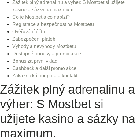
Zážitek plný adrenalinu a výher: S Mostbet si užijete
kasino a sázky na maximum.
Co je Mostbet a co nabízí?
Registrace a bezpečnost na Mostbetu
Ověřování účtu
Zabezpečení plateb
Výhody a nevýhody Mostbetu
Dostupné bonusy a promo akce
Bonus za první vklad
Cashback a další promo akce
Zákaznická podpora a kontakt
Zážitek plný adrenalinu a
výher: S Mostbet si
užijete kasino a sázky na
maximum.