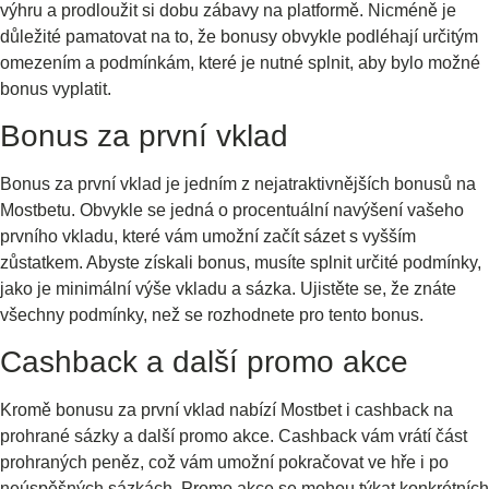
výhru a prodloužit si dobu zábavy na platformě. Nicméně je
důležité pamatovat na to, že bonusy obvykle podléhají určitým
omezením a podmínkám, které je nutné splnit, aby bylo možné
bonus vyplatit.
Bonus za první vklad
Bonus za první vklad je jedním z nejatraktivnějších bonusů na
Mostbetu. Obvykle se jedná o procentuální navýšení vašeho
prvního vkladu, které vám umožní začít sázet s vyšším
zůstatkem. Abyste získali bonus, musíte splnit určité podmínky,
jako je minimální výše vkladu a sázka. Ujistěte se, že znáte
všechny podmínky, než se rozhodnete pro tento bonus.
Cashback a další promo akce
Kromě bonusu za první vklad nabízí Mostbet i cashback na
prohrané sázky a další promo akce. Cashback vám vrátí část
prohraných peněz, což vám umožní pokračovat ve hře i po
neúspěšných sázkách. Promo akce se mohou týkat konkrétních