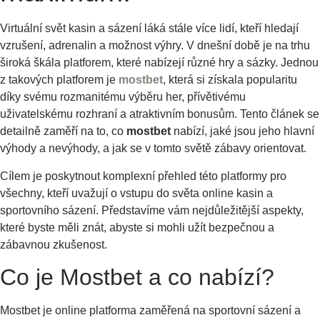
Virtuální svět kasin a sázení láká stále více lidí, kteří hledají
vzrušení, adrenalin a možnost výhry. V dnešní době je na trhu
široká škála platforem, které nabízejí různé hry a sázky. Jednou
z takových platforem je
mostbet
, která si získala popularitu
díky svému rozmanitému výběru her, přívětivému
uživatelskému rozhraní a atraktivním bonusům. Tento článek se
detailně zaměří na to, co
mostbet
nabízí, jaké jsou jeho hlavní
výhody a nevýhody, a jak se v tomto světě zábavy orientovat.
Cílem je poskytnout komplexní přehled této platformy pro
všechny, kteří uvažují o vstupu do světa online kasin a
sportovního sázení. Představíme vám nejdůležitější aspekty,
které byste měli znát, abyste si mohli užít bezpečnou a
zábavnou zkušenost.
Co je Mostbet a co nabízí?
Mostbet je online platforma zaměřená na sportovní sázení a