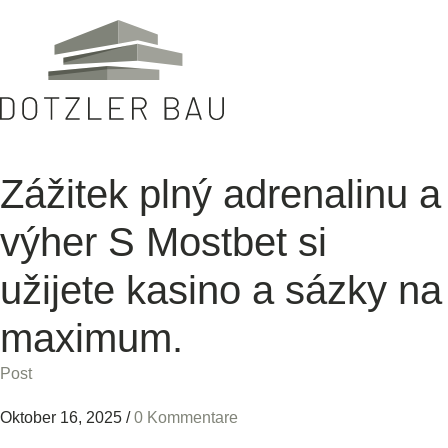
Zážitek plný adrenalinu a
výher S Mostbet si
užijete kasino a sázky na
maximum.
Post
Oktober 16, 2025
/
0 Kommentare