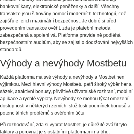
bankovní karty, elektronické peněženky a další. Všechny
transakce jsou šifrovány pomocí moderních technologií, což
zajišťuje jejich maximální bezpečnost. Je dobré si před
provedením transakce ověřit, zda je platební metoda
zabezpečená a spolehlivá. Platforma pravidelně podléhá
bezpečnostním auditům, aby se zajistilo dodržování nejvyšších
standardů.
Výhody a nevýhody Mostbetu
Každá platforma má své výhody a nevýhody a Mostbet není
výjimkou. Mezi hlavní výhody Mostbetu patří široký výběr her a
sázek, atraktivní bonusy, přívětivé uživatelské rozhraní, mobilní
aplikace a rychlé výplaty. Nevýhody se mohou týkat omezení
dostupnosti v některých zemích, složitosti podmínek bonusů a
potenciálních problémů s ověřením účtu.
Při rozhodování, zda si vybrat Mostbet, je důležité zvážit tyto
faktory a porovnat je s ostatními platformami na trhu.