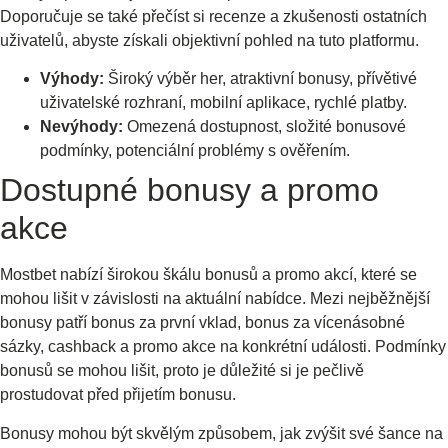
Doporučuje se také přečíst si recenze a zkušenosti ostatních
uživatelů, abyste získali objektivní pohled na tuto platformu.
Výhody:
Široký výběr her, atraktivní bonusy, přívětivé
uživatelské rozhraní, mobilní aplikace, rychlé platby.
Nevýhody:
Omezená dostupnost, složité bonusové
podmínky, potenciální problémy s ověřením.
Dostupné bonusy a promo
akce
Mostbet nabízí širokou škálu bonusů a promo akcí, které se
mohou lišit v závislosti na aktuální nabídce. Mezi nejběžnější
bonusy patří bonus za první vklad, bonus za vícenásobné
sázky, cashback a promo akce na konkrétní události. Podmínky
bonusů se mohou lišit, proto je důležité si je pečlivě
prostudovat před přijetím bonusu.
Bonusy mohou být skvělým způsobem, jak zvýšit své šance na