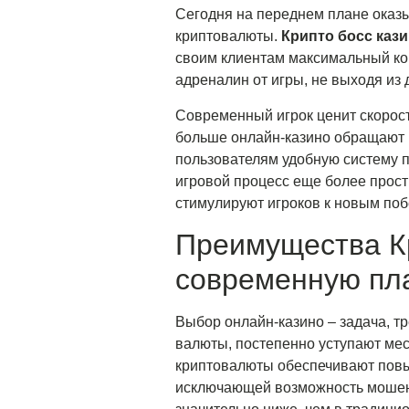
Сегодня на переднем плане оказ
криптовалюты.
Крипто босс каз
своим клиентам максимальный ком
адреналин от игры, не выходя из
Современный игрок ценит скорост
больше онлайн-казино обращают 
пользователям удобную систему п
игровой процесс еще более прос
стимулируют игроков к новым по
Преимущества Кр
современную пл
Выбор онлайн-казино – задача, 
валюты, постепенно уступают ме
криптовалюты обеспечивают повы
исключающей возможность мошенни