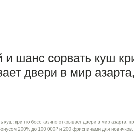
 и шанс сорвать куш кр
вает двери в мир азарта
 куш: крипто босс казино открывает двери в мир азарта, п
онусом 200% до 100 000₽ и 200 фриспинами для новичков.