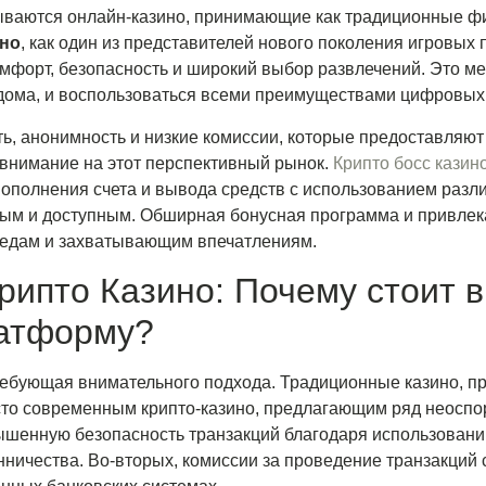
ываются онлайн-казино, принимающие как традиционные фи
ино
, как один из представителей нового поколения игровых
форт, безопасность и широкий выбор развлечений. Это мес
 дома, и воспользоваться всеми преимуществами цифровых
ь, анонимность и низкие комиссии, которые предоставляют
внимание на этот перспективный рынок.
Крипто босс казин
ополнения счета и вывода средств с использованием разли
тым и доступным. Обширная бонусная программа и привлек
бедам и захватывающим впечатлениям.
ипто Казино: Почему стоит 
атформу?
требующая внимательного подхода. Традиционные казино, 
сто современным крипто-казино, предлагающим ряд неосп
шенную безопасность транзакций благодаря использованию
чества. Во-вторых, комиссии за проведение транзакций с