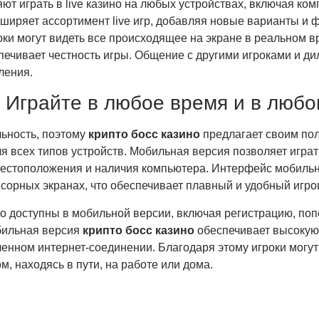
т играть в live казино на любых устройствах, включая к
сширяет ассортимент live игр, добавляя новые варианты и 
роки могут видеть все происходящее на экране в реальном в
ечивает честность игры. Общение с другими игроками и ди
ления.
 Играйте в любое время и в любо
ьность, поэтому
крипто босс казино
предлагает своим по
я всех типов устройств. Мобильная версия позволяет игра
 местоположения и наличия компьютера. Интерфейс мобиль
сорных экранах, что обеспечивает плавный и удобный игро
о доступны в мобильной версии, включая регистрацию, поп
обильная версия
крипто босс казино
обеспечивает высокую 
енном интернет-соединении. Благодаря этому игроки могу
, находясь в пути, на работе или дома.