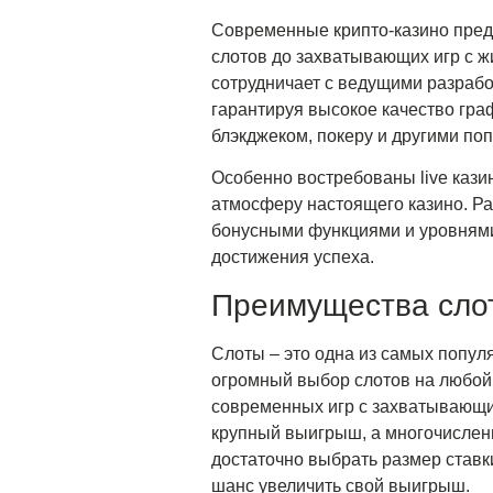
Современные крипто-казино пред
слотов до захватывающих игр с 
сотрудничает с ведущими разработ
гарантируя высокое качество гра
блэкджеком, покеру и другими п
Особенно востребованы live кази
атмосферу настоящего казино. Ра
бонусными функциями и уровнями 
достижения успеха.
Преимущества слот
Слоты – это одна из самых популя
огромный выбор слотов на любой 
современных игр с захватывающи
крупный выигрыш, а многочисленн
достаточно выбрать размер ставк
шанс увеличить свой выигрыш.