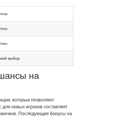
упна
упно
упен
кий выбор
 шансы на
кции, которые позволяют
 для новых игроков составляет
новичков. Последующие бонусы на