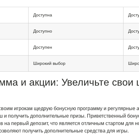
Доступна
Дост
Доступно
Дост
Доступен
Дост
Широкий выбор
Широ
мма и акции: Увеличьте свои
своим игрокам щедрую бонусную программу и регулярные а
 и получить дополнительные призы. Приветственный бонус
в на первый депозит, что является отличным стартом для 
позволяют получить дополнительные средства для игры.