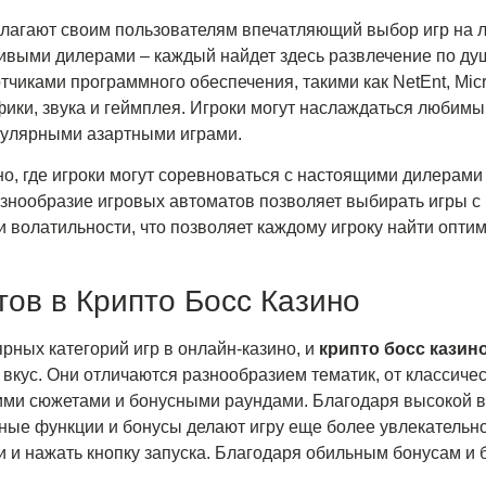
лагают своим пользователям впечатляющий выбор игр на лю
живыми дилерами – каждый найдет здесь развлечение по ду
чиками программного обеспечения, такими как NetEnt, Micr
фики, звука и геймплея. Игроки могут наслаждаться любимы
опулярными азартными играми.
но, где игроки могут соревноваться с настоящими дилерами
знообразие игровых автоматов позволяет выбирать игры с
волатильности, что позволяет каждому игроку найти опти
ов в Крипто Босс Казино
рных категорий игр в онлайн-казино, и
крипто босс казин
вкус. Они отличаются разнообразием тематик, от классиче
ми сюжетами и бонусными раундами. Благодаря высокой в
ые функции и бонусы делают игру еще более увлекательно
и и нажать кнопку запуска. Благодаря обильным бонусам и