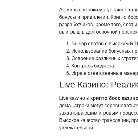
Активные игроки могут также по
бонусы и привилегии. Крипто бос
разработчиков. Кроме того, слоты
выигрыш в долгосрочной перспек
Выбор слотов с высоким RT
Использование бонусных пр
Освоение различных стратег
Контроль бюджета.
Игра в ответственные манер
Live Казино: Реал
Live казино в
крипто босс казин
дома. Игроки могут соревноватьс
захватывающим игровым процессом.
Высокое качество трансляции, п
увлекательной.