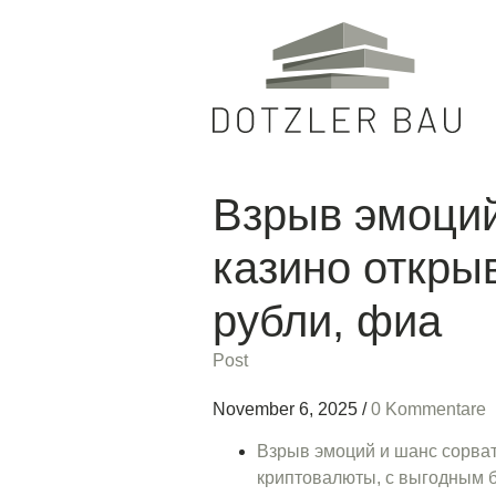
Взрыв эмоций
казино откры
рубли, фиа
Post
November 6, 2025
/
0 Kommentare
Взрыв эмоций и шанс сорвать
криптовалюты, с выгодным б