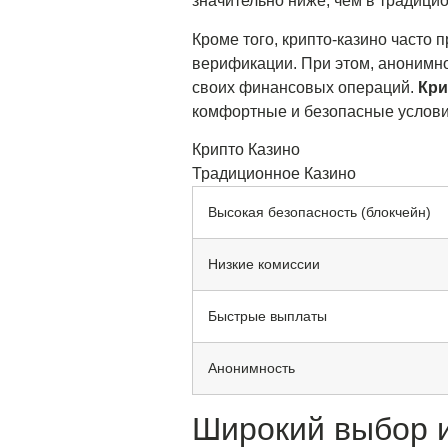
значительно ниже, чем в традици
Кроме того, крипто-казино часто
верификации. При этом, анонимн
своих финансовых операций.
Кри
комфортные и безопасные условия
Крипто Казино
Традиционное Казино
Высокая безопасность (блокчейн)
Низкие комиссии
Быстрые выплаты
Анонимность
Широкий выбор иг