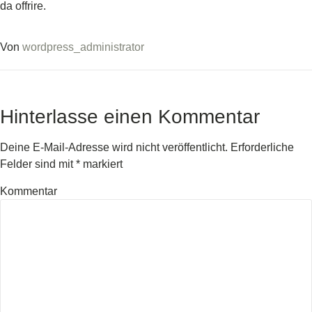
da offrire.
Von
wordpress_administrator
Hinterlasse einen Kommentar
Deine E-Mail-Adresse wird nicht veröffentlicht.
Erforderliche
Felder sind mit
*
markiert
Kommentar