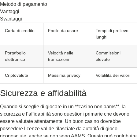
Metodo di pagamento
Vantaggi
Svantaggi
Carta di credito
Facile da usare
Tempi di prelievo
lunghi
Portafoglio
Velocità nelle
Commissioni
elettronico
transazioni
elevate
Criptovalute
Massima privacy
Volatilità dei valori
Sicurezza e affidabilità
Quando si sceglie di giocare in un **casino non aams**, la
sicurezza e l’affidabilità sono questioni primarie che devono
essere valutate attentamente. Un buon casino dovrebbe
possedere licenze valide rilasciate da autorità di gioco
riconosciute, anche se non sono AAMS. Questo può contribuire