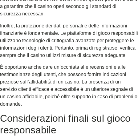
a garantire che il casino operi secondo gli standard di
sicurezza necessari.
Inoltre, la protezione dei dati personali e delle informazioni
finanziarie è fondamentale. Le piattaforme di gioco responsabili
utilizzano tecnologie di crittografia avanzate per proteggere le
informazioni degli utenti. Pertanto, prima di registrarse, verifica
sempre che il casino utilizzi misure di sicurezza adeguate.
È opportuno anche dare un’occhiata alle recensioni e alle
testimonianze degli utenti, che possono fornire indicazioni
preziose sull’affidabilità di un casino. La presenza di un
servizio clienti efficace e accessibile è un ulteriore segnale di
un casino affidabile, poiché offre supporto in caso di problemi o
domande.
Considerazioni finali sul gioco
responsabile