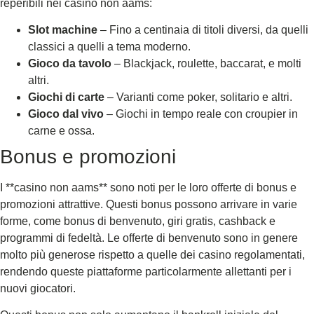
reperibili nei casino non aams:
Slot machine
– Fino a centinaia di titoli diversi, da quelli
classici a quelli a tema moderno.
Gioco da tavolo
– Blackjack, roulette, baccarat, e molti
altri.
Giochi di carte
– Varianti come poker, solitario e altri.
Gioco dal vivo
– Giochi in tempo reale con croupier in
carne e ossa.
Bonus e promozioni
I **casino non aams** sono noti per le loro offerte di bonus e
promozioni attrattive. Questi bonus possono arrivare in varie
forme, come bonus di benvenuto, giri gratis, cashback e
programmi di fedeltà. Le offerte di benvenuto sono in genere
molto più generose rispetto a quelle dei casino regolamentati,
rendendo queste piattaforme particolarmente allettanti per i
nuovi giocatori.