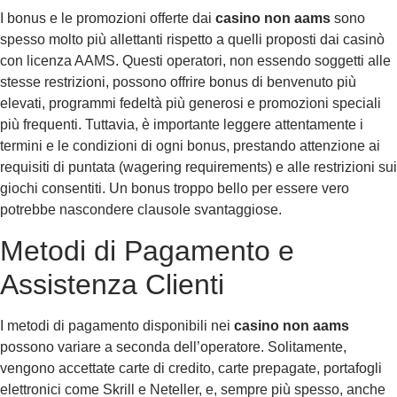
I bonus e le promozioni offerte dai
casino non aams
sono
spesso molto più allettanti rispetto a quelli proposti dai casinò
con licenza AAMS. Questi operatori, non essendo soggetti alle
stesse restrizioni, possono offrire bonus di benvenuto più
elevati, programmi fedeltà più generosi e promozioni speciali
più frequenti. Tuttavia, è importante leggere attentamente i
termini e le condizioni di ogni bonus, prestando attenzione ai
requisiti di puntata (wagering requirements) e alle restrizioni sui
giochi consentiti. Un bonus troppo bello per essere vero
potrebbe nascondere clausole svantaggiose.
Metodi di Pagamento e
Assistenza Clienti
I metodi di pagamento disponibili nei
casino non aams
possono variare a seconda dell’operatore. Solitamente,
vengono accettate carte di credito, carte prepagate, portafogli
elettronici come Skrill e Neteller, e, sempre più spesso, anche