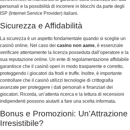
personali e la possibilità di incorrere in blocchi da parte degli
ISP (Internet Service Provider) italiani.
Sicurezza e Affidabilità
La sicurezza è un aspetto fondamentale quando si sceglie un
casinò online. Nel caso dei
casino non aams
, è essenziale
verificare attentamente la licenza posseduta dall’operatore e la
sua reputazione online. Un ente di regolamentazione affidabile
garantisce che il casinò operi in modo trasparente e corretto,
proteggendo i giocatori da frodi e truffe. Inoltre, è importante
controllare che il casinò utilizzi tecnologie di crittografia
avanzate per proteggere i dati personali e finanziari dei
giocatori. Ricorda, un’attenta ricerca e la lettura di recensioni
indipendenti possono aiutarti a fare una scelta informata.
Bonus e Promozioni: Un’Attrazione
Irresistibile?