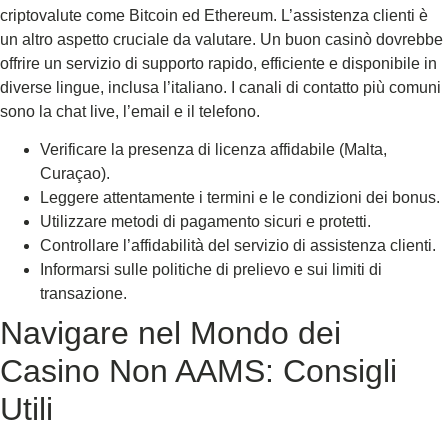
criptovalute come Bitcoin ed Ethereum. L’assistenza clienti è
un altro aspetto cruciale da valutare. Un buon casinò dovrebbe
offrire un servizio di supporto rapido, efficiente e disponibile in
diverse lingue, inclusa l’italiano. I canali di contatto più comuni
sono la chat live, l’email e il telefono.
Verificare la presenza di licenza affidabile (Malta,
Curaçao).
Leggere attentamente i termini e le condizioni dei bonus.
Utilizzare metodi di pagamento sicuri e protetti.
Controllare l’affidabilità del servizio di assistenza clienti.
Informarsi sulle politiche di prelievo e sui limiti di
transazione.
Navigare nel Mondo dei
Casino Non AAMS: Consigli
Utili