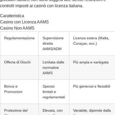
controlli imposti ai casinò con licenza italiana.
Caratteristica
Casino con Licenza AAMS
Casino Non AAMS
Regolamentazione
Supervisione
Licenza estera (Malta,
diretta
Curaçao, ecc.)
AAMS/ADM
Offerta di Giochi
Limitata dalle
Più ampia e variegata
normative
AAMS
Bonus e
Spesso
Più generosi e flessibili
Promozioni
limitati e
regolamentati
Protezione del
Elevata, con
Variabile, dipende dalla