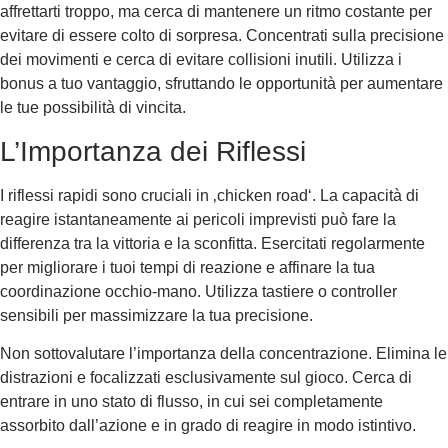
affrettarti troppo, ma cerca di mantenere un ritmo costante per
evitare di essere colto di sorpresa. Concentrati sulla precisione
dei movimenti e cerca di evitare collisioni inutili. Utilizza i
bonus a tuo vantaggio, sfruttando le opportunità per aumentare
le tue possibilità di vincita.
L’Importanza dei Riflessi
I riflessi rapidi sono cruciali in ‚chicken road‘. La capacità di
reagire istantaneamente ai pericoli imprevisti può fare la
differenza tra la vittoria e la sconfitta. Esercitati regolarmente
per migliorare i tuoi tempi di reazione e affinare la tua
coordinazione occhio-mano. Utilizza tastiere o controller
sensibili per massimizzare la tua precisione.
Non sottovalutare l’importanza della concentrazione. Elimina le
distrazioni e focalizzati esclusivamente sul gioco. Cerca di
entrare in uno stato di flusso, in cui sei completamente
assorbito dall’azione e in grado di reagire in modo istintivo.