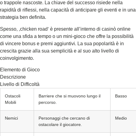
o trappole nascoste. La chiave del successo risiede nella
rapidità di riflessi, nella capacità di anticipare gli eventi e in una
strategia ben definita.
Spesso, ‚chicken road‘ è presente all’interno di casinò online
come una sfida a tempo o un mini-gioco che offre la possibilità
di vincere bonus e premi aggiuntivi. La sua popolarità è in
crescita grazie alla sua semplicità e al suo alto livello di
coinvolgimento.
Elemento di Gioco
Descrizione
Livello di Difficoltà
Ostacoli
Barriere che si muovono lungo il
Basso
Mobili
percorso.
Nemici
Personaggi che cercano di
Medio
ostacolare il giocatore.