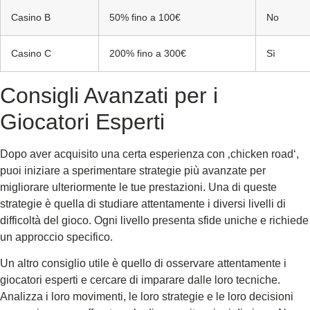
Casino B
50% fino a 100€
No
Casino C
200% fino a 300€
Sì
Consigli Avanzati per i
Giocatori Esperti
Dopo aver acquisito una certa esperienza con ‚chicken road‘,
puoi iniziare a sperimentare strategie più avanzate per
migliorare ulteriormente le tue prestazioni. Una di queste
strategie è quella di studiare attentamente i diversi livelli di
difficoltà del gioco. Ogni livello presenta sfide uniche e richiede
un approccio specifico.
Un altro consiglio utile è quello di osservare attentamente i
giocatori esperti e cercare di imparare dalle loro tecniche.
Analizza i loro movimenti, le loro strategie e le loro decisioni