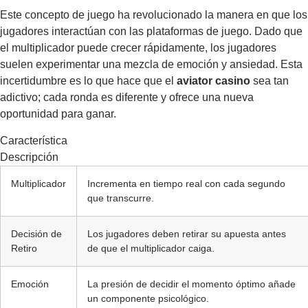
Este concepto de juego ha revolucionado la manera en que los
jugadores interactúan con las plataformas de juego. Dado que
el multiplicador puede crecer rápidamente, los jugadores
suelen experimentar una mezcla de emoción y ansiedad. Esta
incertidumbre es lo que hace que el
aviator casino
sea tan
adictivo; cada ronda es diferente y ofrece una nueva
oportunidad para ganar.
Característica
Descripción
Multiplicador
Incrementa en tiempo real con cada segundo
que transcurre.
Decisión de
Los jugadores deben retirar su apuesta antes
Retiro
de que el multiplicador caiga.
Emoción
La presión de decidir el momento óptimo añade
un componente psicológico.