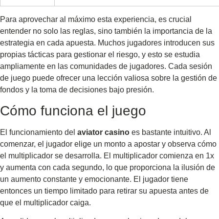
Para aprovechar al máximo esta experiencia, es crucial
entender no solo las reglas, sino también la importancia de la
estrategia en cada apuesta. Muchos jugadores introducen sus
propias tácticas para gestionar el riesgo, y esto se estudia
ampliamente en las comunidades de jugadores. Cada sesión
de juego puede ofrecer una lección valiosa sobre la gestión de
fondos y la toma de decisiones bajo presión.
Cómo funciona el juego
El funcionamiento del
aviator casino
es bastante intuitivo. Al
comenzar, el jugador elige un monto a apostar y observa cómo
el multiplicador se desarrolla. El multiplicador comienza en 1x
y aumenta con cada segundo, lo que proporciona la ilusión de
un aumento constante y emocionante. El jugador tiene
entonces un tiempo limitado para retirar su apuesta antes de
que el multiplicador caiga.