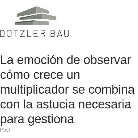
La emoción de observar
cómo crece un
multiplicador se combina
con la astucia necesaria
para gestiona
Post