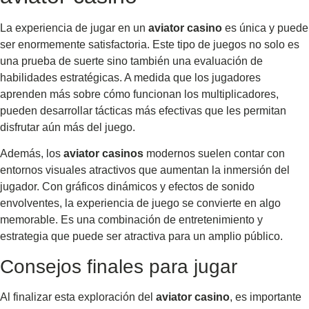
La experiencia de jugar en un
aviator casino
es única y puede
ser enormemente satisfactoria. Este tipo de juegos no solo es
una prueba de suerte sino también una evaluación de
habilidades estratégicas. A medida que los jugadores
aprenden más sobre cómo funcionan los multiplicadores,
pueden desarrollar tácticas más efectivas que les permitan
disfrutar aún más del juego.
Además, los
aviator casinos
modernos suelen contar con
entornos visuales atractivos que aumentan la inmersión del
jugador. Con gráficos dinámicos y efectos de sonido
envolventes, la experiencia de juego se convierte en algo
memorable. Es una combinación de entretenimiento y
estrategia que puede ser atractiva para un amplio público.
Consejos finales para jugar
Al finalizar esta exploración del
aviator casino
, es importante