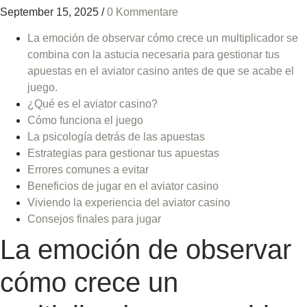
September 15, 2025
/
0 Kommentare
La emoción de observar cómo crece un multiplicador se
combina con la astucia necesaria para gestionar tus
apuestas en el aviator casino antes de que se acabe el
juego.
¿Qué es el aviator casino?
Cómo funciona el juego
La psicología detrás de las apuestas
Estrategias para gestionar tus apuestas
Errores comunes a evitar
Beneficios de jugar en el aviator casino
Viviendo la experiencia del aviator casino
Consejos finales para jugar
La emoción de observar
cómo crece un