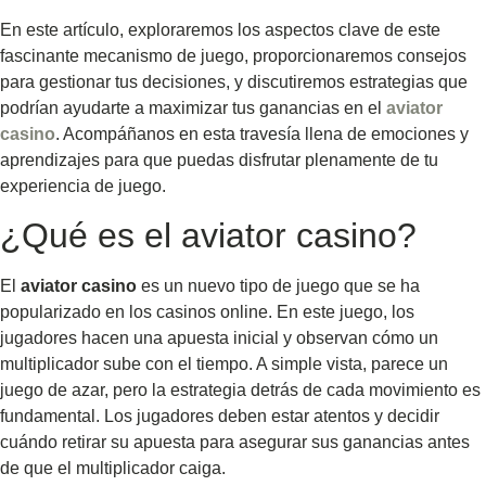
En este artículo, exploraremos los aspectos clave de este
fascinante mecanismo de juego, proporcionaremos consejos
para gestionar tus decisiones, y discutiremos estrategias que
podrían ayudarte a maximizar tus ganancias en el
aviator
casino
. Acompáñanos en esta travesía llena de emociones y
aprendizajes para que puedas disfrutar plenamente de tu
experiencia de juego.
¿Qué es el aviator casino?
El
aviator casino
es un nuevo tipo de juego que se ha
popularizado en los casinos online. En este juego, los
jugadores hacen una apuesta inicial y observan cómo un
multiplicador sube con el tiempo. A simple vista, parece un
juego de azar, pero la estrategia detrás de cada movimiento es
fundamental. Los jugadores deben estar atentos y decidir
cuándo retirar su apuesta para asegurar sus ganancias antes
de que el multiplicador caiga.