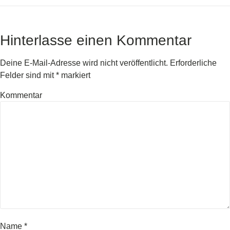
Hinterlasse einen Kommentar
Deine E-Mail-Adresse wird nicht veröffentlicht.
Erforderliche
Felder sind mit
*
markiert
Kommentar
Name
*