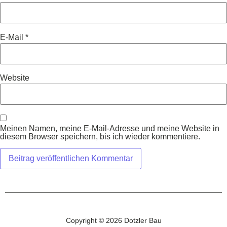
E-Mail
*
Website
Meinen Namen, meine E-Mail-Adresse und meine Website in
diesem Browser speichern, bis ich wieder kommentiere.
Copyright © 2026 Dotzler Bau