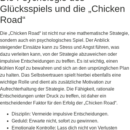
Glücksspiels und die „Chicken
Road“
Die „Chicken Road“ ist nicht nur eine mathematische Strategie,
sondern auch ein psychologisches Spiel. Der Anblick
steigender Einsätze kann zu Stress und Angst führen, was
dazu verleiten kann, von der Strategie abzuweichen oder
impulsive Entscheidungen zu treffen. Es ist wichtig, einen
kühlen Kopf zu bewahren und sich an den ursprünglichen Plan
zu halten. Das Selbstvertrauen spielt hierbei ebenfalls eine
wichtige Rolle und dient als zusätzliche Motivation zur
Aufrechterhaltung der Strategie. Die Fähigkeit, rationale
Entscheidungen unter Druck zu treffen, ist daher ein
entscheidender Faktor für den Erfolg der „Chicken Road“.
Disziplin: Vermeide impulsive Entscheidungen.
Geduld: Erwarte nicht, sofort zu gewinnen.
Emotionale Kontrolle: Lass dich nicht von Verlusten