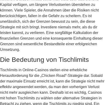
Kapital verfügen, um längere Verlustserien überstehen zu
können. Viele Spieler, die Annahmen über die Risiken nicht
berücksichtigen, fallen in die Gefahr zu scheitern. Es ist
unerlässlich, sich der Grenzen bewusst zu sein, die diese
Strategie mit sich bringt. Investiere niemals mehr, als du dir
leisten kannst, zu verlieren. Eine sorgfältige Kalkulation der
finanziellen Grenzen und eine konsequente Einhaltung dieser
Grenzen sind wesentliche Bestandteile einer erfolgreichen
Umsetzung.
Die Bedeutung von Tischlimits
Tischlimits in Online-Casinos stellen eine erhebliche
Herausforderung für die „Chicken Road“-Strategie dar. Sobald
der maximale Einsatz erreicht ist, kann die Strategie nicht mehr
effektiv angewendet werden, da man den vorherigen Verlust
nicht mehr ausgleichen kann. Deshalb ist es wichtig, Casinos
mit hohen Tischlimits zu wählen oder alternative Strategien in
Betracht zu ziehen, wenn die Tischlimits zu niedrig sind. Ein