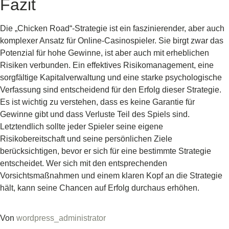
Fazit
Die „Chicken Road“-Strategie ist ein faszinierender, aber auch
komplexer Ansatz für Online-Casinospieler. Sie birgt zwar das
Potenzial für hohe Gewinne, ist aber auch mit erheblichen
Risiken verbunden. Ein effektives Risikomanagement, eine
sorgfältige Kapitalverwaltung und eine starke psychologische
Verfassung sind entscheidend für den Erfolg dieser Strategie.
Es ist wichtig zu verstehen, dass es keine Garantie für
Gewinne gibt und dass Verluste Teil des Spiels sind.
Letztendlich sollte jeder Spieler seine eigene
Risikobereitschaft und seine persönlichen Ziele
berücksichtigen, bevor er sich für eine bestimmte Strategie
entscheidet. Wer sich mit den entsprechenden
Vorsichtsmaßnahmen und einem klaren Kopf an die Strategie
hält, kann seine Chancen auf Erfolg durchaus erhöhen.
Von
wordpress_administrator