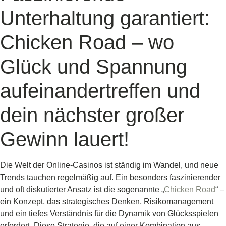
Unterhaltung garantiert:
Chicken Road – wo
Glück und Spannung
aufeinandertreffen und
dein nächster großer
Gewinn lauert!
Die Welt der Online-Casinos ist ständig im Wandel, und neue
Trends tauchen regelmäßig auf. Ein besonders faszinierender
und oft diskutierter Ansatz ist die sogenannte „
Chicken Road
“ –
ein Konzept, das strategisches Denken, Risikomanagement
und ein tiefes Verständnis für die Dynamik von Glücksspielen
erfordert. Diese Strategie, die auf einer Kombination aus