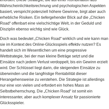
Wahrscheinlichkeitsrechnung und psychologischen Aspekten
basiert, verspricht potenziell höhere Gewinne, birgt aber auch
erhebliche Risiken. Ein tiefergehender Blick auf die „Chicken
Road“ offenbart eine vielschichtige Welt, in der Geduld und
Disziplin ebenso wichtig sind wie Glück.
Doch was bedeutet „Chicken Road“ wirklich und wie kann man
sie im Kontext des Online-Glücksspiels effektiv nutzen? Es
handelt sich im Wesentlichen um eine progressive
Wettstrategie, bei der man kleine Beträge setzt und die
Einsätze nach jedem Verlust verdoppelt, bis ein Gewinn erzielt
wird. Der Schlüssel liegt darin, die steigenden Einsätze zu
überwinden und die langfristige Rentabilität dieser
Herangehensweise zu verstehen. Die Strategie ist allerdings
nur eine von vielen und erfordert ein hohes Mass an
Selbstbeherrschung. Die „Chicken Road“ ist somit ein
interessanter, aber auch komplexer Ansatz für passionierte
Glücksspieler.