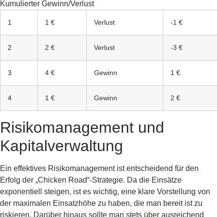
Kumulierter Gewinn/Verlust
1
1 €
Verlust
-1 €
2
2 €
Verlust
-3 €
3
4 €
Gewinn
1 €
4
1 €
Gewinn
2 €
Risikomanagement und
Kapitalverwaltung
Ein effektives Risikomanagement ist entscheidend für den
Erfolg der „Chicken Road“-Strategie. Da die Einsätze
exponentiell steigen, ist es wichtig, eine klare Vorstellung von
der maximalen Einsatzhöhe zu haben, die man bereit ist zu
riskieren. Darüber hinaus sollte man stets über ausreichend