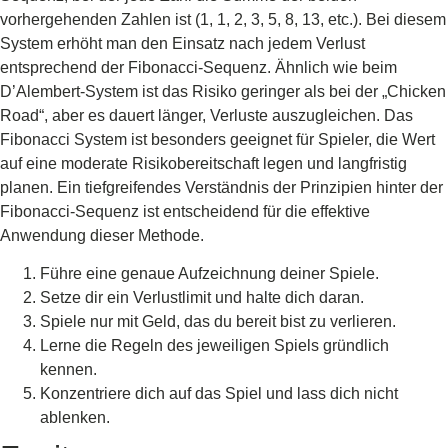
vorhergehenden Zahlen ist (1, 1, 2, 3, 5, 8, 13, etc.). Bei diesem
System erhöht man den Einsatz nach jedem Verlust
entsprechend der Fibonacci-Sequenz. Ähnlich wie beim
D’Alembert-System ist das Risiko geringer als bei der „Chicken
Road“, aber es dauert länger, Verluste auszugleichen. Das
Fibonacci System ist besonders geeignet für Spieler, die Wert
auf eine moderate Risikobereitschaft legen und langfristig
planen. Ein tiefgreifendes Verständnis der Prinzipien hinter der
Fibonacci-Sequenz ist entscheidend für die effektive
Anwendung dieser Methode.
Führe eine genaue Aufzeichnung deiner Spiele.
Setze dir ein Verlustlimit und halte dich daran.
Spiele nur mit Geld, das du bereit bist zu verlieren.
Lerne die Regeln des jeweiligen Spiels gründlich
kennen.
Konzentriere dich auf das Spiel und lass dich nicht
ablenken.