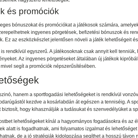
k és promóciók
nleges bónuszokat és promóciókat a játékosok számára, amelye
zerepelhetnek ingyenes pörgetések, befizetési bónuszok és ren
 Ez az eszközkészlet jelentősen növeli a játék lehetőségeit és
 rendkívül egyszerű. A játékosoknak csak annyit kell tenniük, h
ényeket. Az ingyenes pörgetéseket általában új játékok kipróbál
 mivel segít a promóciók népszerűsítésében.
hetőségek
zinó, hanem a sportfogadási lehetőségeket is rendkívül vonzóvá
abdarúgástól kezdve a kosárlabdán át egészen a tenniséig. A sp
 biztosít, hogy kihasználják a tudásukat és szenvedélyüket a spo
ostbet lehetőségeket kínál a hagyományos fogadásokra és az él
k alatt is fogadhatnak, ami folyamatos izgalmat és lehetőséget b
atnak, de a jó stratégiák kidolgozása segíthet a hosszú távon 