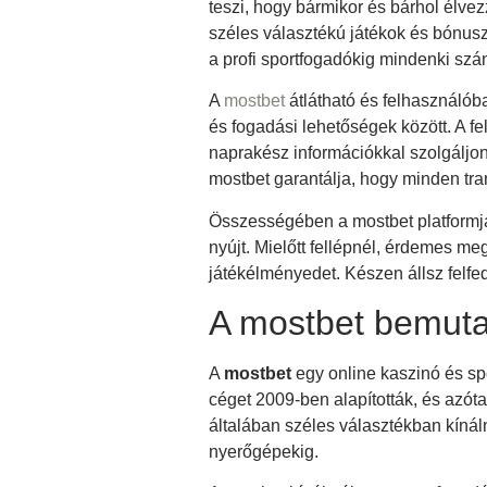
teszi, hogy bármikor és bárhol élvez
széles választékú játékok és bónus
a profi sportfogadókig mindenki sz
A
mostbet
átlátható és felhasználóba
és fogadási lehetőségek között. A fe
naprakész információkkal szolgáljon
mostbet garantálja, hogy minden tran
Összességében a mostbet platformja 
nyújt. Mielőtt fellépnél, érdemes 
játékélményedet. Készen állsz felfe
A mostbet bemut
A
mostbet
egy online kaszinó és sp
céget 2009-ben alapították, és azóta
általában széles választékban kínálna
nyerőgépekig.