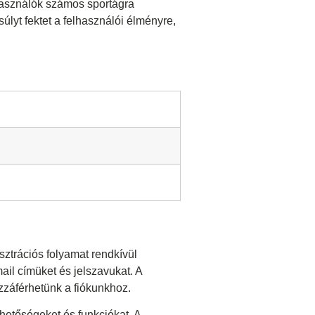
lhasználók számos sportágra
úlyt fektet a felhasználói élményre,
sztrációs folyamat rendkívül
ail címüket és jelszavukat. A
zzáférhetünk a fiókunkhoz.
ehetőségeket és funkciókat. A