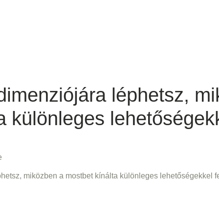
dimenziójára léphetsz, m
a különleges lehetőségekke
e
hetsz, miközben a mostbet kínálta különleges lehetőségekkel fe