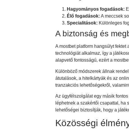
Hagyományos fogadások:
El
Élő fogadások:
A meccsek sor
Specialitások:
Különleges fog
A biztonság és meg
A mostbet platform hangsúlyt fektet
technológiát alkalmaz, így a játéko
alapvető fontosságú, ezért a mostbet
Különböző módszerek állnak rendelke
átutalások, a hitelkártyák és az onl
tranzakciós lehetőségekről, valamint
Az ügyfélszolgálat egy másik fontos 
léphetnek a szakértői csapattal, ha
lehetőségei biztosítják, hogy a játé
Közösségi élmény