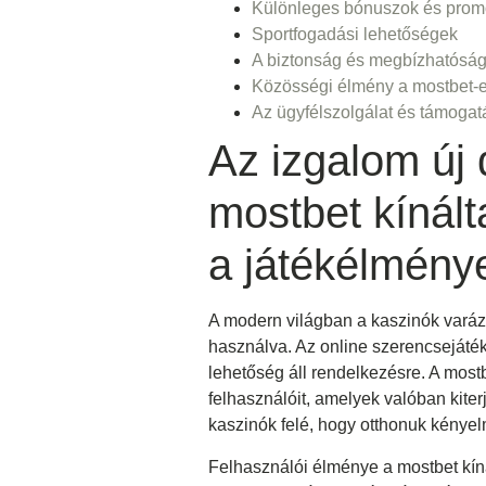
Különleges bónuszok és prom
Sportfogadási lehetőségek
A biztonság és megbízhatósá
Közösségi élmény a mostbet-
Az ügyfélszolgálat és támogat
Az izgalom új 
mostbet kínált
a játékélmény
A modern világban a kaszinók varázs
használva. Az online szerencsejáté
lehetőség áll rendelkezésre. A most
felhasználóit, amelyek valóban kiterj
kaszinók felé, hogy otthonuk kényel
Felhasználói élménye a mostbet kíná