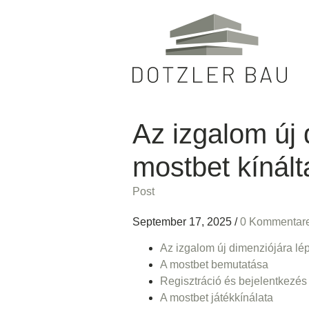
Az izgalom új 
mostbet kínált
Post
September 17, 2025
/
0 Kommentar
Az izgalom új dimenziójára lép
A mostbet bemutatása
Regisztráció és bejelentkezés
A mostbet játékkínálata