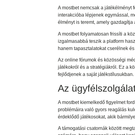
A mostbet nemcsak a játékélményt fo
interakcióba lépjenek egymással, m
élményt is teremt, amely gazdagítja 
A mostbet folyamatosan frissíti a kö
izgalmasabbá teszik a platform has
hanem tapasztalatokat cserélnek és
Az online fórumok és közösségi médi
játékokról és a stratégiákról. Ez a 
fejlődjenek a saját játékstílusukban.
Az ügyfélszolgála
A mostbet kiemelkedő figyelmet ford
problémáira való gyors reagálás kul
érdeklődő játékosokat, akik bármily
A támogatási csatornák között megt