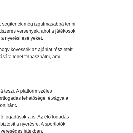
k segítenek még izgalmasabbá tenni
dszeres versenyek, ahol a játékosok
 a nyerési esélyeket.
ogy kövessék az ajánlat részleteit,
ására lehet felhasználni, ami
 teszi. A platform széles
ortfogadás lehetőségei étvágya a
rt iránt.
ő fogadásokra is. Az élő fogadás
iztosít a nyerésre. A sportfotók
nyereséges játékban.