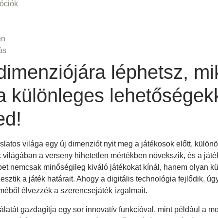
óciók
g
en
ás
dimenziójára léphetsz, m
a különleges lehetőségekke
ed!
latos világa egy új dimenziót nyit meg a játékosok előtt, külön
k világában a verseny hihetetlen mértékben növekszik, és a ját
bet nemcsak minőségileg kiváló játékokat kínál, hanem olyan k
esztik a játék határait. Ahogy a digitális technológia fejlődik, ú
méből élvezzék a szerencsejáték izgalmait.
latát gazdagítja egy sor innovatív funkcióval, mint például a 