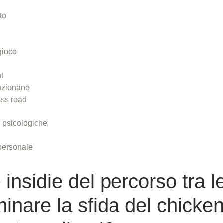
ato
gioco
t
nzionano
oss road
de psicologiche
 personale
 insidie del percorso tra 
inare la sfida del chicke