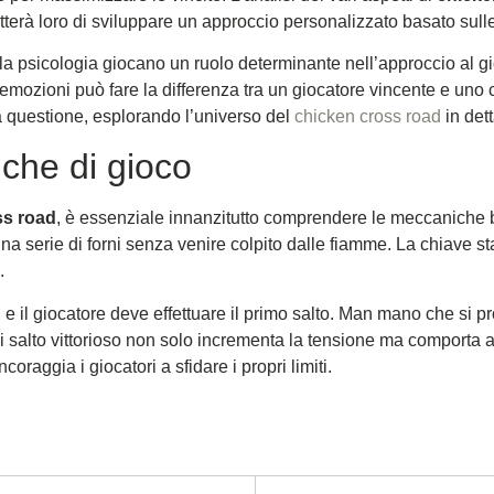
terà loro di sviluppare un approccio personalizzato basato sull
la psicologia giocano un ruolo determinante nell’approccio al 
e emozioni può fare la differenza tra un giocatore vincente e uno
la questione, esplorando l’universo del
chicken cross road
in dett
che di gioco
ss road
, è essenziale innanzitutto comprendere le meccaniche b
a serie di forni senza venire colpito dalle fiamme. La chiave sta
.
, e il giocatore deve effettuare il primo salto. Man mano che si 
. Ogni salto vittorioso non solo incrementa la tensione ma compor
oraggia i giocatori a sfidare i propri limiti.