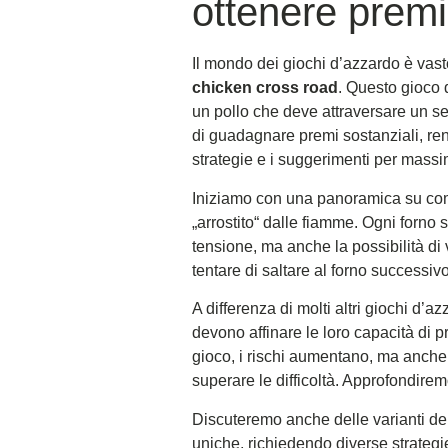
ottenere premi
Il mondo dei giochi d’azzardo è vas
chicken cross road
. Questo gioco d
un pollo che deve attraversare un sen
di guadagnare premi sostanziali, ren
strategie e i suggerimenti per massi
Iniziamo con una panoramica su come s
„arrostito“ dalle fiamme. Ogni for
tensione, ma anche la possibilità di v
tentare di saltare al forno successiv
A differenza di molti altri giochi d’az
devono affinare le loro capacità di p
gioco, i rischi aumentano, ma anche 
superare le difficoltà. Approfondiremo
Discuteremo anche delle varianti del
uniche, richiedendo diverse strategie