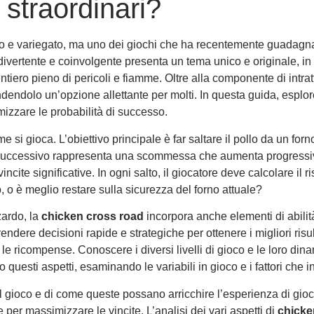
 straordinari?
to e variegato, ma uno dei giochi che ha recentemente guadagna
ivertente e coinvolgente presenta un tema unico e originale, in c
tiero pieno di pericoli e fiamme. Oltre alla componente di intratte
dendolo un’opzione allettante per molti. In questa guida, esplo
mizzare le probabilità di successo.
i gioca. L’obiettivo principale è far saltare il pollo da un forno
no successivo rappresenta una scommessa che aumenta progress
incite significative. In ogni salto, il giocatore deve calcolare il 
o, o è meglio restare sulla sicurezza del forno attuale?
zardo, la
chicken cross road
incorpora anche elementi di abilità,
rendere decisioni rapide e strategiche per ottenere i migliori ri
le ricompense. Conoscere i diversi livelli di gioco e le loro din
 questi aspetti, esaminando le variabili in gioco e i fattori che in
 gioco e di come queste possano arricchire l’esperienza di gioc
 per massimizzare le vincite. L’analisi dei vari aspetti di
chicke