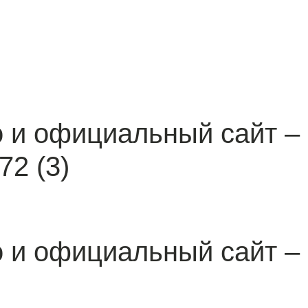
о и официальный сайт –
72 (3)
о и официальный сайт –