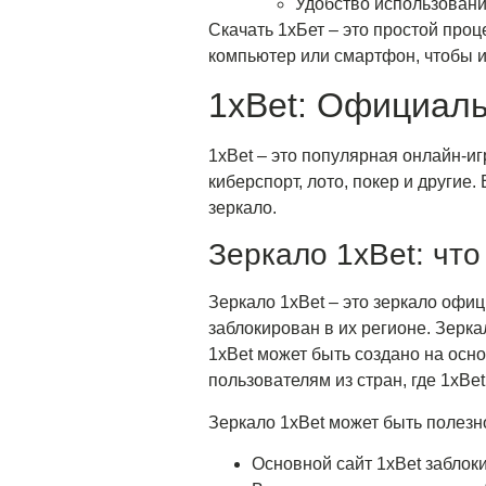
Удобство использовани
Скачать 1хБет – это простой проц
компьютер или смартфон, чтобы им
1xBet: Официаль
1xBet – это популярная онлайн-иг
киберспорт, лото, покер и другие.
зеркало.
Зеркало 1xBet: что
Зеркало 1xBet – это зеркало офиц
заблокирован в их регионе. Зерка
1xBet может быть создано на осн
пользователям из стран, где 1xBet
Зеркало 1xBet может быть полезн
Основной сайт 1xBet заблок