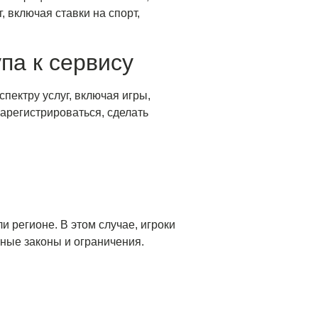
, включая ставки на спорт,
па к сервису
пектру услуг, включая игры,
зарегистрироваться, сделать
 регионе. В этом случае, игроки
тные законы и ограничения.