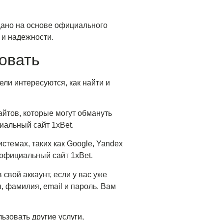
здано на основе официального
 и надежности.
овать
ли интересуются, как найти и
айтов, которые могут обмануть
иальный сайт 1xBet.
стемах, таких как Google, Yandex
а официальный сайт 1xBet.
свой аккаунт, если у вас уже
, фамилия, email и пароль. Вам
ьзовать другие услуги,