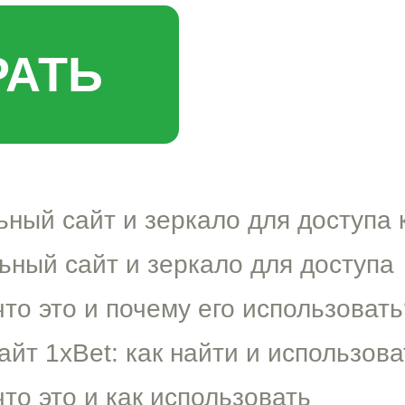
РАТЬ
ный сайт и зеркало для доступа 
ьный сайт и зеркало для доступа
что это и почему его использоват
т 1xBet: как найти и использова
что это и как использовать