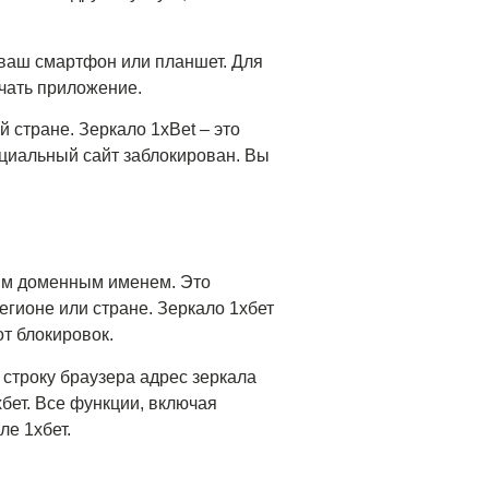
 ваш смартфон или планшет. Для
ачать приложение.
 стране. Зеркало 1xBet – это
ициальный сайт заблокирован. Вы
ным доменным именем. Это
егионе или стране. Зеркало 1хбет
от блокировок.
 строку браузера адрес зеркала
хбет. Все функции, включая
ле 1хбет.