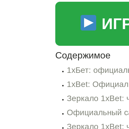
ИГ
Содержимое
1хБет: официаль
1xBet: Официал
Зеркало 1xBet: 
Официальный сай
Зеркало 1xBet: 