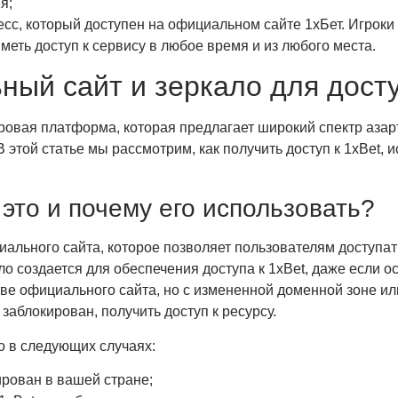
я;
есс, который доступен на официальном сайте 1хБет. Игроки
еть доступ к сервису в любое время и из любого места.
ный сайт и зеркало для дост
ровая платформа, которая предлагает широкий спектр азарт
 В этой статье мы рассмотрим, как получить доступ к 1xBet,
 это и почему его использовать?
иального сайта, которое позволяет пользователям доступать
ло создается для обеспечения доступа к 1xBet, даже если о
ове официального сайта, но с измененной доменной зоне ил
 заблокирован, получить доступ к ресурсу.
о в следующих случаях:
ирован в вашей стране;