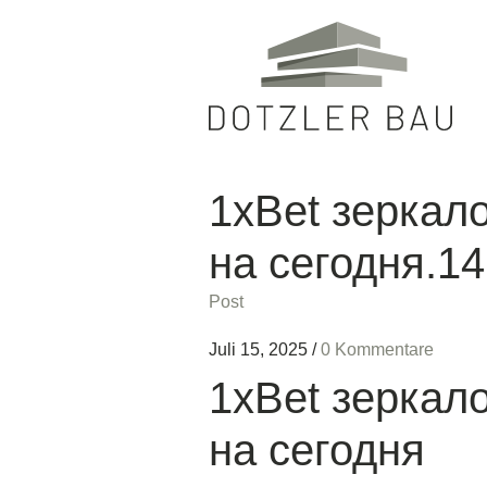
1xBet зеркал
на сегодня.14
Post
Juli 15, 2025
/
0 Kommentare
1xBet зеркал
на сегодня