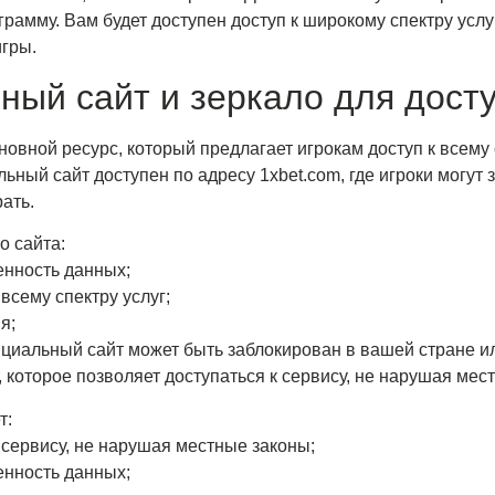
грамму. Вам будет доступен доступ к широкому спектру услуг
игры.
ный сайт и зеркало для досту
овной ресурс, который предлагает игрокам доступ к всему с
ьный сайт доступен по адресу 1xbet.com, где игроки могут 
рать.
 сайта:
енность данных;
всему спектру услуг;
я;
циальный сайт может быть заблокирован в вашей стране или
, которое позволяет доступаться к сервису, не нарушая мес
т:
 сервису, не нарушая местные законы;
енность данных;