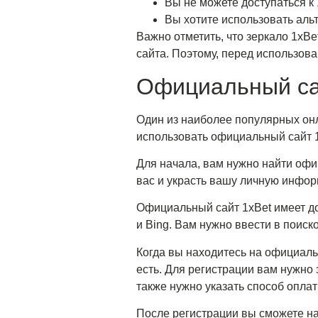
Вы не можете доступаться к 
Вы хотите использовать альт
Важно отметить, что зеркало 1xB
сайта. Поэтому, перед использова
Официальный сай
Один из наиболее популярных онла
использовать официальный сайт 1x
Для начала, вам нужно найти офи
вас и украсть вашу личную инфор
Официальный сайт 1xBet имеет до
и Bing. Вам нужно ввести в поиск
Когда вы находитесь на официальн
есть. Для регистрации вам нужно 
также нужно указать способ оплат
После регистрации вы сможете нач