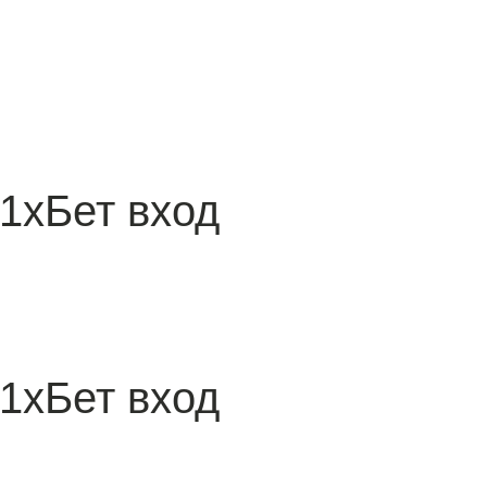
 1хБет вход
 1хБет вход