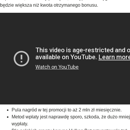
będzie większa niż kwota otrzymanego bonusu.
Pula nagród w tej promocji to aż 2 mln zł miesięcznie.
Metod wpłaty jest naprawdę sporo, szkoda, że dużo mniej
wypłaty.