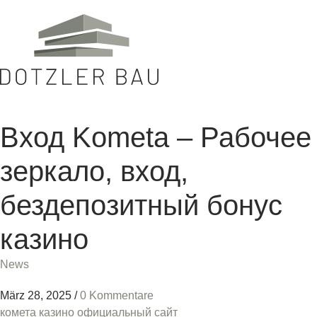
Вход Kometa – Рабочее
зеркало, вход,
бездепозитный бонус
казино
News
März 28, 2025
/
0 Kommentare
комета казино официальный сайт