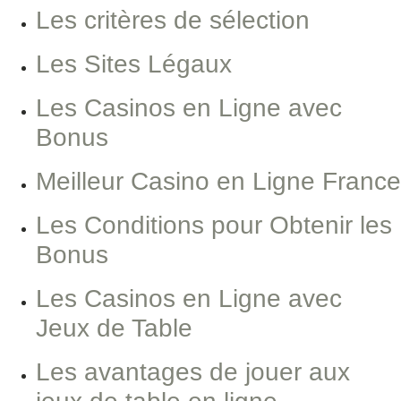
Les critères de sélection
Les Sites Légaux
Les Casinos en Ligne avec
Bonus
Meilleur Casino en Ligne France
Les Conditions pour Obtenir les
Bonus
Les Casinos en Ligne avec
Jeux de Table
Les avantages de jouer aux