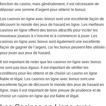
fonction du casino, mais généralement, il est nécessaire de
déposer une somme d’argent pour obtenir le bonus.
Les casinos en ligne avec bonus sont une excellente façon de
découvrir le monde des jeux de hasard en ligne. Les meilleurs
casinos en ligne offrent des bonus attractifs pour inciter les
nouveaux joueurs à s’inscrire et à commencer à jouer. Les
casinos en ligne avec bonus sont également une excellente
façon de gagner de l’argent, car les bonus peuvent être utilisés
pour jouer aux jeux de hasard.
Il est important de noter que les casinos en ligne avec bonus
ne sont pas tous égaux. Il est important de vérifier les
conditions pour les obtenir et de choisir un casino en ligne
fiable et légal. Les casinos en ligne avec bonus sont une
excellente façon de découvrir le monde des jeux de hasard en
ligne, mais il est important de faire preuve de prudence et de
choisir un casino en ligne qui est fiable et légal.