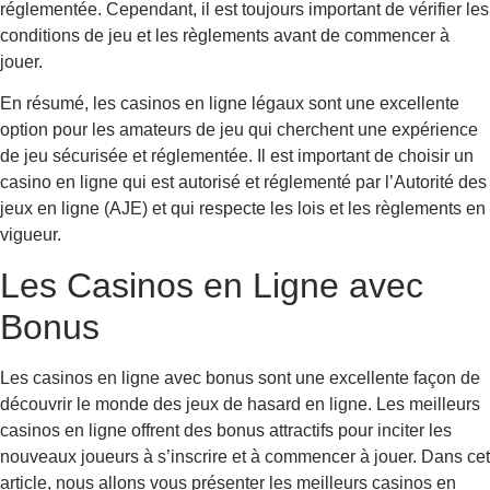
réglementée. Cependant, il est toujours important de vérifier les
conditions de jeu et les règlements avant de commencer à
jouer.
En résumé, les casinos en ligne légaux sont une excellente
option pour les amateurs de jeu qui cherchent une expérience
de jeu sécurisée et réglementée. Il est important de choisir un
casino en ligne qui est autorisé et réglementé par l’Autorité des
jeux en ligne (AJE) et qui respecte les lois et les règlements en
vigueur.
Les Casinos en Ligne avec
Bonus
Les casinos en ligne avec bonus sont une excellente façon de
découvrir le monde des jeux de hasard en ligne. Les meilleurs
casinos en ligne offrent des bonus attractifs pour inciter les
nouveaux joueurs à s’inscrire et à commencer à jouer. Dans cet
article, nous allons vous présenter les meilleurs casinos en