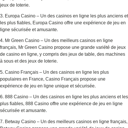
jeux de loterie.
3. Europa Casino – Un des casinos en ligne les plus anciens et
les plus fiables, Europa Casino offre une expérience de jeu en
ligne sécurisée et amusante.
4. Mr Green Casino – Un des meilleurs casinos en ligne
français, Mr Green Casino propose une grande variété de jeux
de casino en ligne, y compris des jeux de table, des machines
à sous et des jeux de loterie.
5. Casino Français – Un des casinos en ligne les plus
populaires en France, Casino Français propose une
expérience de jeu en ligne unique et sécurisée.
6. 888 Casino – Un des casinos en ligne les plus anciens et les
plus fiables, 888 Casino offre une expérience de jeu en ligne
sécurisée et amusante.
7. Betway Casino – Un des meilleurs casinos en ligne français,