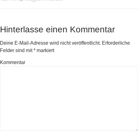
Hinterlasse einen Kommentar
Deine E-Mail-Adresse wird nicht veröffentlicht.
Erforderliche
Felder sind mit
*
markiert
Kommentar