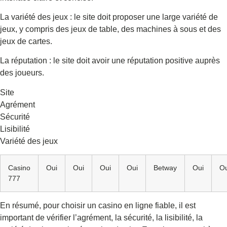
La variété des jeux : le site doit proposer une large variété de
jeux, y compris des jeux de table, des machines à sous et des
jeux de cartes.
La réputation : le site doit avoir une réputation positive auprès
des joueurs.
Site
Agrément
Sécurité
Lisibilité
Variété des jeux
Casino
Oui
Oui
Oui
Oui
Betway
Oui
Ou
777
En résumé, pour choisir un casino en ligne fiable, il est
important de vérifier l’agrément, la sécurité, la lisibilité, la