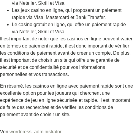
via Neteller, Skrill et Visa.
Les jeux casino en ligne, qui proposent un paiement
rapide via Visa, Mastercard et Bank Transfer.
Le casino gratuit en ligne, qui offre un paiement rapide
via Neteller, Skrill et Visa.
Il est important de noter que les casinos en ligne peuvent varier
en termes de paiement rapide, il est donc important de vérifier
les conditions de paiement avant de créer un compte. De plus,
il est important de choisir un site qui offre une garantie de
sécurité et de confidentialité pour vos informations
personnelles et vos transactions.
En résumé, les casinos en ligne avec paiement rapide sont une
excellente option pour les joueurs qui cherchent une
expérience de jeu en ligne sécurisée et rapide. Il est important
de faire des recherches et de vérifier les conditions de
paiement avant de choisir un site.
Von
wordpress_administrator