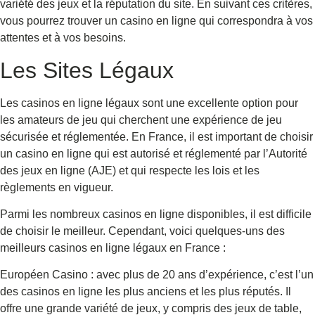
variété des jeux et la réputation du site. En suivant ces critères,
vous pourrez trouver un casino en ligne qui correspondra à vos
attentes et à vos besoins.
Les Sites Légaux
Les casinos en ligne légaux sont une excellente option pour
les amateurs de jeu qui cherchent une expérience de jeu
sécurisée et réglementée. En France, il est important de choisir
un casino en ligne qui est autorisé et réglementé par l’Autorité
des jeux en ligne (AJE) et qui respecte les lois et les
règlements en vigueur.
Parmi les nombreux casinos en ligne disponibles, il est difficile
de choisir le meilleur. Cependant, voici quelques-uns des
meilleurs casinos en ligne légaux en France :
Européen Casino : avec plus de 20 ans d’expérience, c’est l’un
des casinos en ligne les plus anciens et les plus réputés. Il
offre une grande variété de jeux, y compris des jeux de table,