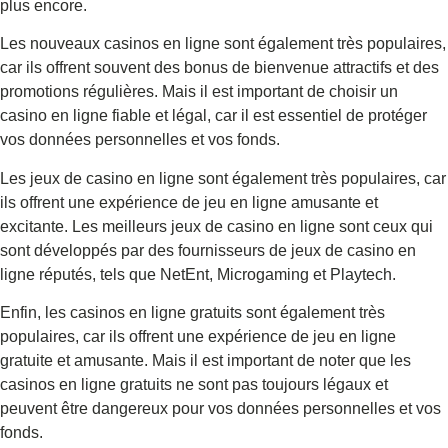
plus encore.
Les nouveaux casinos en ligne sont également très populaires,
car ils offrent souvent des bonus de bienvenue attractifs et des
promotions régulières. Mais il est important de choisir un
casino en ligne fiable et légal, car il est essentiel de protéger
vos données personnelles et vos fonds.
Les jeux de casino en ligne sont également très populaires, car
ils offrent une expérience de jeu en ligne amusante et
excitante. Les meilleurs jeux de casino en ligne sont ceux qui
sont développés par des fournisseurs de jeux de casino en
ligne réputés, tels que NetEnt, Microgaming et Playtech.
Enfin, les casinos en ligne gratuits sont également très
populaires, car ils offrent une expérience de jeu en ligne
gratuite et amusante. Mais il est important de noter que les
casinos en ligne gratuits ne sont pas toujours légaux et
peuvent être dangereux pour vos données personnelles et vos
fonds.